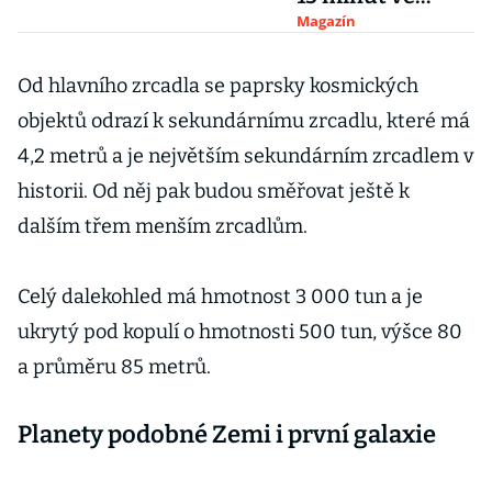
vesmíru a létání
Magazín
rychlostí 5 Mach
Od hlavního zrcadla se paprsky kosmických
objektů odrazí k sekundárnímu zrcadlu, které má
4,2 metrů a je největším sekundárním zrcadlem v
historii. Od něj pak budou směřovat ještě k
dalším třem menším zrcadlům.
Celý dalekohled má hmotnost 3 000 tun a je
ukrytý pod kopulí o hmotnosti 500 tun, výšce 80
a průměru 85 metrů.
Planety podobné Zemi i první galaxie