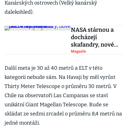
Kanárských ostrovech (Velký kanárský
dalekohled).
NASA stárnou a
docházejí
skafandry, nové
jsou v nedohlednu
Magazín
Další meta je 30 až 40 metrů a ELT v této
kategorii nebude sám. Na Havaji by měl vyrůst
Thirty Meter Telescope o průměru 30 metrů. V
Chile na observatoři Las Campanas se staví
unikátní Giant Magellan Telescope. Bude se
skládat ze sedmi zrcadel o průměru 8,4 metrů na
jedné montáži.