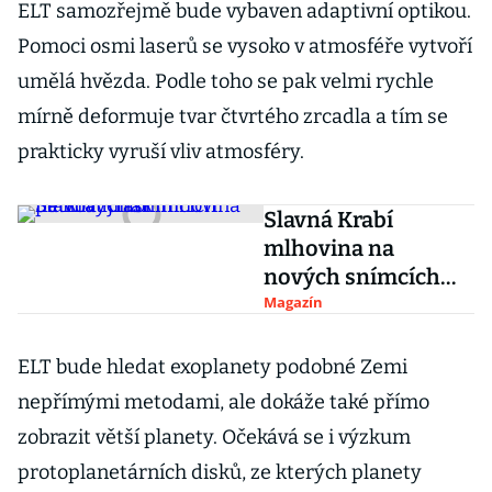
ELT samozřejmě bude vybaven adaptivní optikou.
Pomoci osmi laserů se vysoko v atmosféře vytvoří
umělá hvězda. Podle toho se pak velmi rychle
mírně deformuje tvar čtvrtého zrcadla a tím se
prakticky vyruší vliv atmosféry.
Slavná Krabí
mlhovina na
nových snímcích
pětkrát jinak
Magazín
ELT bude hledat exoplanety podobné Zemi
nepřímými metodami, ale dokáže také přímo
zobrazit větší planety. Očekává se i výzkum
protoplanetárních disků, ze kterých planety