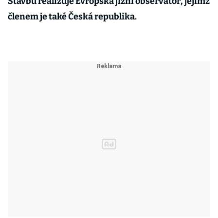
Stavbu realizuje Evropská jižní observatoř, jejímž
členem je také Česká republika.