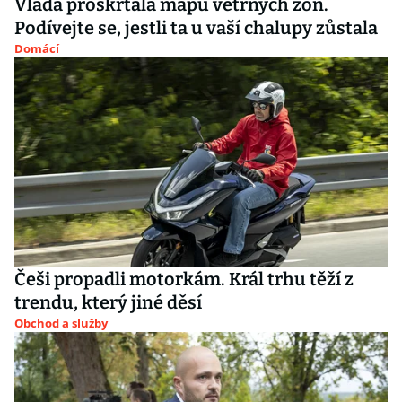
Vláda proškrtala mapu větrných zón.
Podívejte se, jestli ta u vaší chalupy zůstala
Domácí
Češi propadli motorkám. Král trhu těží z
trendu, který jiné děsí
Obchod a služby