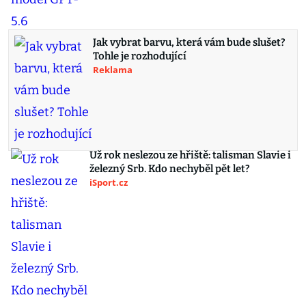
Jak vybrat barvu, která vám bude slušet?
Tohle je rozhodující
Reklama
Už rok neslezou ze hřiště: talisman Slavie i
železný Srb. Kdo nechyběl pět let?
iSport.cz