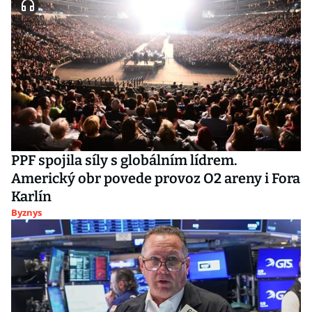
PPF spojila síly s globálním lídrem.
Americký obr povede provoz O2 areny i Fora
Karlín
Byznys