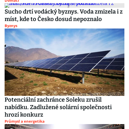
Domácí
Sucho drtí vodácký byznys. Voda zmizela i z
míst, kde to Česko dosud nepoznalo
Byznys
Potenciální zachránce Soleku zrušil
nabídku. Zadlužené solární společnosti
hrozí konkurz
Průmysl a energetika