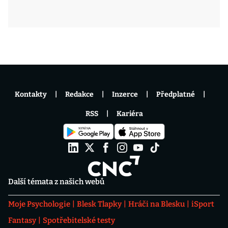
Kontakty
Redakce
Inzerce
Předplatné
RSS
Kariéra
Další témata z našich webů
Moje Psychologie
Blesk Tlapky
Hráči na Blesku
iSport
Fantasy
Spotřebitelské testy