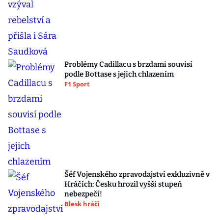
Problémy Cadillacu s brzdami souvisí
podle Bottase s jejich chlazením
F1 Sport
Šéf Vojenského zpravodajství exkluzivně v
Hráčích: Česku hrozil vyšší stupeň
nebezpečí!
Blesk hráči