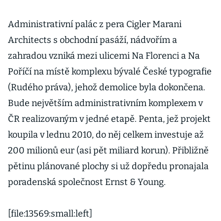
Administrativní palác z pera Cigler Marani
Architects s obchodní pasáží, nádvořím a
zahradou vzniká mezi ulicemi Na Florenci a Na
Poříčí na místě komplexu bývalé České typografie
(Rudého práva), jehož demolice byla dokončena.
Bude největším administrativním komplexem v
ČR realizovaným v jedné etapě. Penta, jež projekt
koupila v lednu 2010, do něj celkem investuje až
200 milionů eur (asi pět miliard korun). Přibližně
pětinu plánované plochy si už dopředu pronajala
poradenská společnost Ernst & Young.
[file:13569:small:left]