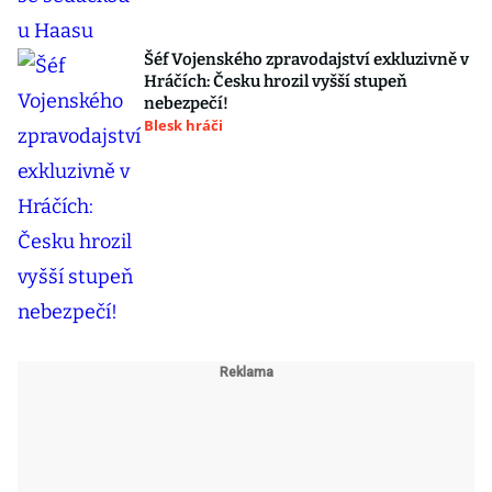
Šéf Vojenského zpravodajství exkluzivně v
Hráčích: Česku hrozil vyšší stupeň
nebezpečí!
Blesk hráči