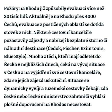
Požáry na Rhodu již způsobily evakuaci více než
20 tisíc lidí. Aktuálně je na Rhodu přes 4000
Čechů, evakuace z postižených oblastí se dotkla
stovek z nich. Některé cestovní kanceláře
pozastavily zájezdy a nabízejí bezplatné storno či
náhradní destinace (Čedok, Fischer, Exim tours,
Blue Style). Mnoho z těch, kteří mají odletět do
Řecka v nejbližších dnech, čeká na vývoj situace
v Česku a na vyjádření své cestovní kanceláře,
zda se jejich zájezd uskuteční. Situace se
dynamicky vyvíjí a tuzemské cestovky čekají, zda
české nebo řecké ministerstvo zahraničí vyhlásí
plošné doporučení na Rhodos necestovat.