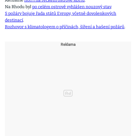
Aktuálně
hoří i na řeckém ostrově Korfu
.
Na Rhodu byl
po celém ostrově vyhlášen nouzový stav
.
S požáry bojuje řada států Evropy, včetně dovolenkových
destinací
.
Rozhovor s klimatologem o příčinách, šíření a hašení požárů
.