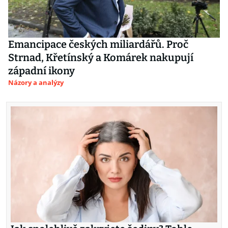
Emancipace českých miliardářů. Proč
Strnad, Křetínský a Komárek nakupují
západní ikony
Názory a analýzy