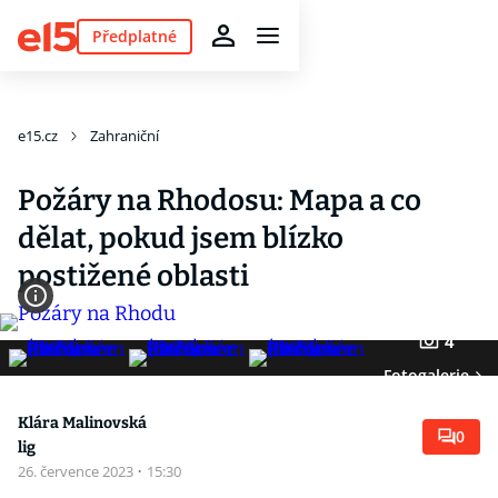
Předplatné
e15.cz
Zahraniční
Požáry na Rhodosu: Mapa a co
dělat, pokud jsem blízko
postižené oblasti
4
Fotogalerie
Klára Malinovská
0
lig
26. července 2023
·
15:30