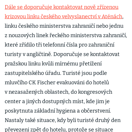
Dále se doporučuje kontaktovat nově zřízenou
krizovou linku českého velvyslanectví v Aténách
,
linku českého ministerstva zahraničí nebo jednu
z nouzových linek řeckého ministerstva zahraničí,
které zřídilo tři telefonní čísla pro zahraniční
turisty v angličtině. Doporučuje se kontaktovat
pražskou linku kvůli mírnému přetížení
zastupitelského úřadu. Turisté jsou podle
mluvčího CK Fischer evakuováni do hotelů
v nezasažených oblastech, do kongresových
center a jiných dostupných míst, kde jim je
poskytnuta základní hygiena a občerstvení.
Nastaly také situace, kdy byli turisté druhý den
převezeni zpět do hotelu, protože se situace