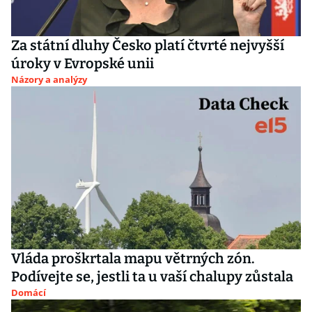
Za státní dluhy Česko platí čtvrté nejvyšší
úroky v Evropské unii
Názory a analýzy
Vláda proškrtala mapu větrných zón.
Podívejte se, jestli ta u vaší chalupy zůstala
Domácí