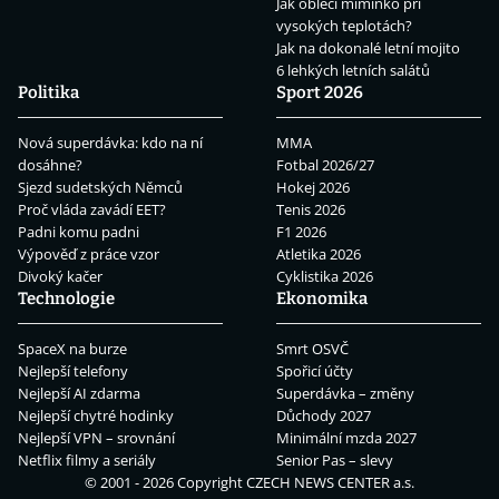
Jak obléci miminko při
vysokých teplotách?
Jak na dokonalé letní mojito
6 lehkých letních salátů
Politika
Sport 2026
Nová superdávka: kdo na ní
MMA
dosáhne?
Fotbal 2026/27
Sjezd sudetských Němců
Hokej 2026
Proč vláda zavádí EET?
Tenis 2026
Padni komu padni
F1 2026
Výpověď z práce vzor
Atletika 2026
Divoký kačer
Cyklistika 2026
Technologie
Ekonomika
SpaceX na burze
Smrt OSVČ
Nejlepší telefony
Spořicí účty
Nejlepší AI zdarma
Superdávka – změny
Nejlepší chytré hodinky
Důchody 2027
Nejlepší VPN – srovnání
Minimální mzda 2027
Netflix filmy a seriály
Senior Pas – slevy
© 2001 - 2026 Copyright
CZECH NEWS CENTER a.s.