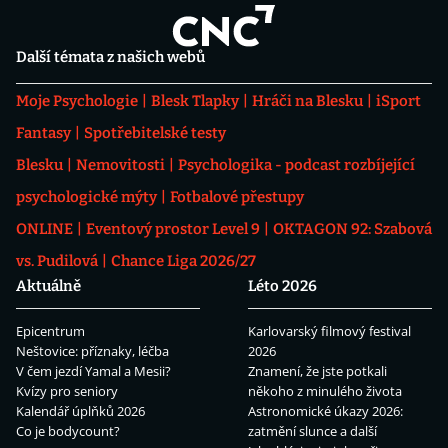
Další témata z našich webů
Moje Psychologie
Blesk Tlapky
Hráči na Blesku
iSport
Fantasy
Spotřebitelské testy
Blesku
Nemovitosti
Psychologika - podcast rozbíjející
psychologické mýty
Fotbalové přestupy
ONLINE
Eventový prostor Level 9
OKTAGON 92: Szabová
vs. Pudilová
Chance Liga 2026/27
Aktuálně
Léto 2026
Epicentrum
Karlovarský filmový festival
Neštovice: příznaky, léčba
2026
V čem jezdí Yamal a Mesii?
Znamení, že jste potkali
Kvízy pro seniory
někoho z minulého života
Kalendář úplňků 2026
Astronomické úkazy 2026:
Co je bodycount?
zatmění slunce a další