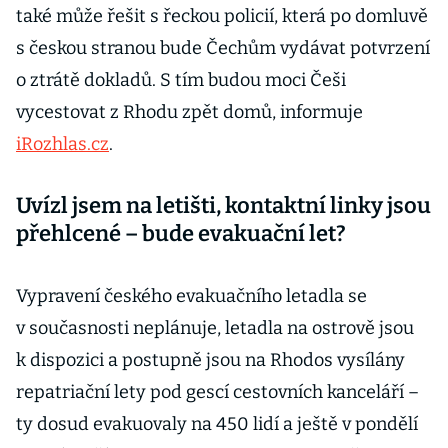
také může řešit s řeckou policií, která po domluvě
s českou stranou bude Čechům vydávat potvrzení
o ztrátě dokladů. S tím budou moci Češi
vycestovat z Rhodu zpět domů, informuje
iRozhlas.cz
.
Uvízl jsem na letišti, kontaktní linky jsou
přehlcené – bude evakuační let?
Vypravení českého evakuačního letadla se
v současnosti neplánuje, letadla na ostrově jsou
k dispozici a postupně jsou na Rhodos vysílány
repatriační lety pod gescí cestovních kanceláří –
ty dosud evakuovaly na 450 lidí a ještě v pondělí