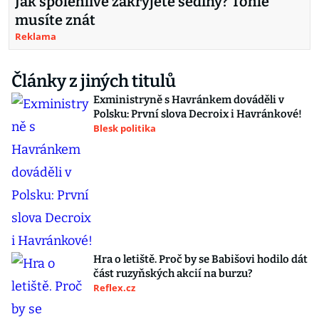
Jak spolehlivě zakryjete šediny? Tohle
musíte znát
Reklama
Články z jiných titulů
Exministryně s Havránkem dováděli v
Polsku: První slova Decroix i Havránkové!
Blesk politika
Hra o letiště. Proč by se Babišovi hodilo dát
část ruzyňských akcií na burzu?
Reflex.cz