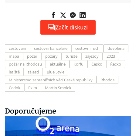
Začít diskuzi
cestování
cestovní kanceláře
cestovní ruch
dovolená
mapa
požár
požáry
turisté
zájezdy
2023
požár na Rhodosu
aktuálně
Korfu
Česko
Řecko
letiště
zájezd
Blue Style
Ministerstvo zahraničních věcí České republiky
Rhodos
Čedok
Exim
Martin Smolek
Doporučujeme