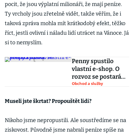
pocit, že jsou výplatní milionáři, že mají peníze.
Ty vrcholy jsou zřetelně vidět, takže věřím, že i
taková zpráva mohla mít krátkodobý efekt, těžko
říct, jestli ovlivní i náladu lidí utrácet na Vánoce. Já
si to nemyslím.
Penny spustilo
vlastní e-shop. O
rozvoz se postará
DoDo
Obchod a služby
Museli jste škrtat? Propouštět lidi?
Nikoho jsme nepropustili. Ale soustředíme se na
ziskovost. Původně jsme nabrali peníze spíše na