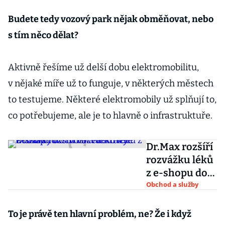
Budete tedy vozový park nějak obměňovat, nebo
s tím něco dělat?
Aktivně řešíme už delší dobu elektromobilitu,
v nějaké míře už to funguje, v některých městech
to testujeme. Některé elektromobily už splňují to,
co potřebujeme, ale je to hlavně o infrastruktuře.
Dr.Max rozšíří
rozvážku léků
z e-shopu do
Brna a
Obchod a služby
Ostravy. Zboží
budou vozit
To je právě ten hlavní problém, ne? Že i když