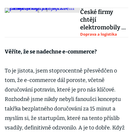
České firmy
chtějí
elektromobily ve
vozovém parku.
Doprava a logistika
Jen je nemají kde
nabíjet
Věříte, že se nadechne e-commerce?
To je jistota, jsem stoprocentně přesvědčen o
tom, že e-commerce dál poroste, včetně
doručování potravin, které je pro nás klíčové.
Rozhodně jsme nikdy nebyli fanoušci konceptu
takřka bezplatného doručování za 15 minut a
myslím si, že startupům, které na tento příslib
vsadily, definitivně odzvonilo. A je to dobře. Když