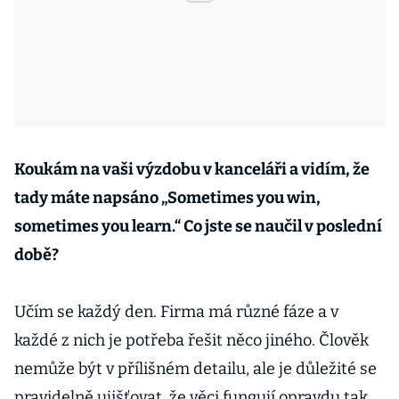
Koukám na vaši výzdobu v kanceláři a vidím, že
tady máte napsáno „Sometimes you win,
sometimes you learn.“ Co jste se naučil v poslední
době?
Učím se každý den. Firma má různé fáze a v
každé z nich je potřeba řešit něco jiného. Člověk
nemůže být v přílišném detailu, ale je důležité se
pravidelně ujišťovat, že věci fungují opravdu tak,