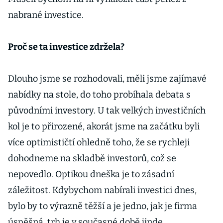
nabrané investice.
Proč se ta investice zdržela?
Dlouho jsme se rozhodovali, měli jsme zajímavé
nabídky na stole, do toho probíhala debata s
původními investory. U tak velkých investičních
kol je to přirozené, akorát jsme na začátku byli
více optimističtí ohledně toho, že se rychleji
dohodneme na skladbě investorů, což se
nepovedlo. Optikou dneška je to zásadní
záležitost. Kdybychom nabírali investici dnes,
bylo by to výrazně těžší a je jedno, jak je firma
úspěšná, trh je v současné době jinde.