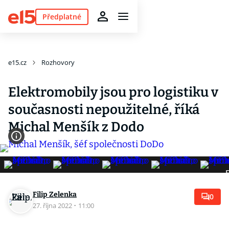
Předplatné
e15.cz
Rozhovory
Elektromobily jsou pro logistiku v
současnosti nepoužitelné, říká
Michal Menšík z Dodo
F
Filip Zelenka
0
27. října 2022
·
11:00