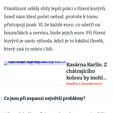
Franšízant udělá vždy lepší práci v řízení kurýrů,
hned nám klesl počet nehod, protože k tomu
přistupují jinak. Ví, že každé euro, co ušetří na
bouračkách a servisu, bude jejich euro. Při řízení
kurýrů je navíc výhoda, když je to lokální člověk,
který zná to místo i lidi.
Kasárna Karlín. Z
chátrajícího
kolosu by mohl
být startupový
Reality a stavebnictví
inkubátor
Co jsou při expanzi největší problémy?