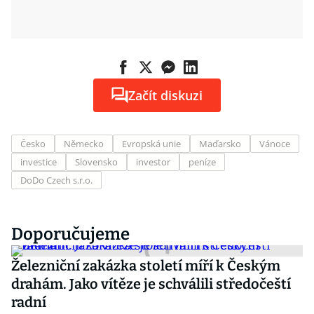
Začít diskuzi
Česko
Německo
Evropská unie
Maďarsko
Vánoce
investice
Slovensko
investor
peníze
DoDo Czech s.r.o.
Doporučujeme
Železniční zakázka století míří k Českým
drahám. Jako vítěze je schválili středočeští
radní