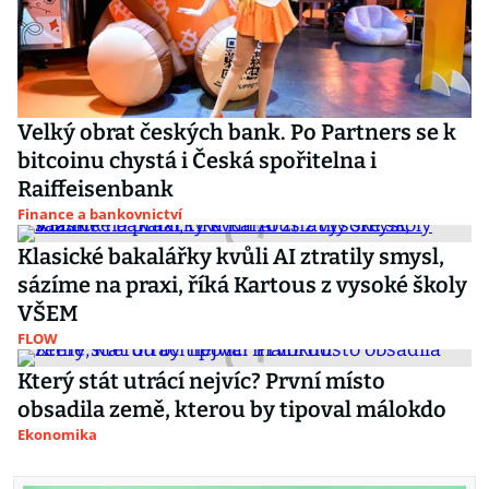
Velký obrat českých bank. Po Partners se k
bitcoinu chystá i Česká spořitelna i
Raiffeisenbank
Finance a bankovnictví
Klasické bakalářky kvůli AI ztratily smysl,
sázíme na praxi, říká Kartous z vysoké školy
VŠEM
FLOW
Který stát utrácí nejvíc? První místo
obsadila země, kterou by tipoval málokdo
Ekonomika