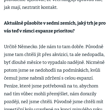
jak mají, neztratit kontakt.
Aktuálně působíte v sedmi zemích, jaký trh je pro
vás teď v rámci expanze prioritou?
Určitě Německo. Jde nám to tam dobře. Původně
jsme tam chtěli jít přes akvizici, ta ale nedopadla,
byť dlouhé měsíce to vypadalo nadějně. Nicméně
potom jsme se nedohodli na podmínkách, kvůli
čemuž jsme nabrali zdržení s celou expanzí.
Peníze, které jsme potřebovali na to, abychom
nad tím vůbec mohli přemýšlet, nám dorazily
později, než jsme chtěli. Původně jsme chtěli mít
investiční kolo uzavřené na konci minulého roku,