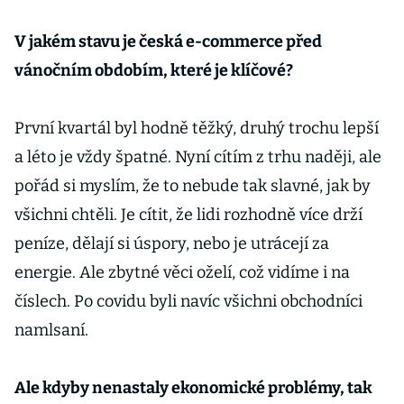
V jakém stavu je česká e-commerce před
vánočním obdobím, které je klíčové?
První kvartál byl hodně těžký, druhý trochu lepší
a léto je vždy špatné. Nyní cítím z trhu naději, ale
pořád si myslím, že to nebude tak slavné, jak by
všichni chtěli. Je cítit, že lidi rozhodně více drží
peníze, dělají si úspory, nebo je utrácejí za
energie. Ale zbytné věci oželí, což vidíme i na
číslech. Po covidu byli navíc všichni obchodníci
namlsaní.
Ale kdyby nenastaly ekonomické problémy, tak