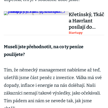
Křetínský, Tkáč
a Havrlant
posílají do
startupu DoDo
Startupy
1,5 miliardy
korun. Míří na
Museli jste přehodnotit, na co ty peníze
jih Evropy
použijete?
Tím, že německý management nabíráme až teď,
ušetřili jsme část peněz z investice. Válka má své
dopady, inflace i energie na nás doléhají. Naši
zákazníci nemají takové výsledky, jako očekávali.
Tím pádem ani nám se nevede tak, jak jsme