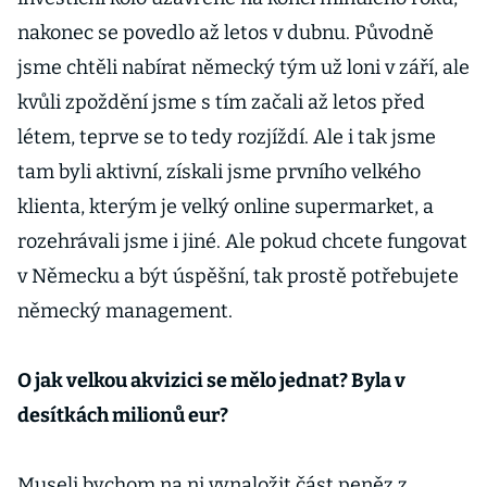
nakonec se povedlo až letos v dubnu. Původně
jsme chtěli nabírat německý tým už loni v září, ale
kvůli zpoždění jsme s tím začali až letos před
létem, teprve se to tedy rozjíždí. Ale i tak jsme
tam byli aktivní, získali jsme prvního velkého
klienta, kterým je velký online supermarket, a
rozehrávali jsme i jiné. Ale pokud chcete fungovat
v Německu a být úspěšní, tak prostě potřebujete
německý management.
O jak velkou akvizici se mělo jednat? Byla v
desítkách milionů eur?
Museli bychom na ni vynaložit část peněz z