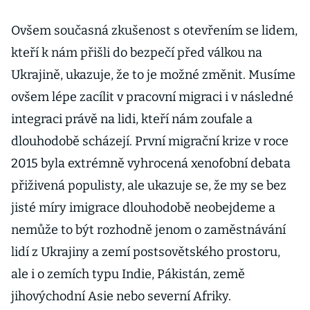
Ovšem současná zkušenost s otevřením se lidem,
kteří k nám přišli do bezpečí před válkou na
Ukrajině, ukazuje, že to je možné změnit. Musíme
ovšem lépe zacílit v pracovní migraci i v následné
integraci právě na lidi, kteří nám zoufale a
dlouhodobě scházejí. První migrační krize v roce
2015 byla extrémně vyhrocená xenofobní debata
přiživená populisty, ale ukazuje se, že my se bez
jisté míry imigrace dlouhodobě neobejdeme a
nemůže to být rozhodně jenom o zaměstnávání
lidí z Ukrajiny a zemí postsovětského prostoru,
ale i o zemích typu Indie, Pákistán, země
jihovýchodní Asie nebo severní Afriky.