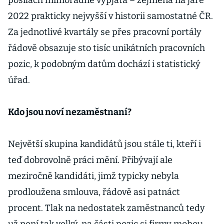
posilách mimořádně vypjatá – zejména na jaře
2022 prakticky nejvyšší v historii samostatné ČR.
Za jednotlivé kvartály se přes pracovní portály
řádově obsazuje sto tisíc unikátních pracovních
pozic, k podobným datům dochází i statistický
úřad.
Kdo jsou noví nezaměstnaní?
Největší skupina kandidátů jsou stále ti, kteří i
teď dobrovolně práci mění. Přibývají ale
meziročně kandidáti, jimž typicky nebyla
prodloužena smlouva, řádově asi patnáct
procent. Tlak na nedostatek zaměstnanců tedy