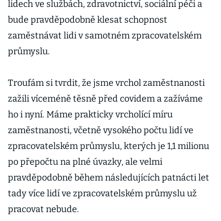
lidech ve službách, zdravotnictví, sociální péči a
bude pravděpodobně klesat schopnost
zaměstnávat lidi v samotném zpracovatelském
průmyslu.
Troufám si tvrdit, že jsme vrchol zaměstnanosti
zažili víceméně těsně před covidem a zažíváme
ho i nyní. Máme prakticky vrcholící míru
zaměstnanosti, včetně vysokého počtu lidí ve
zpracovatelském průmyslu, kterých je 1,1 milionu
po přepočtu na plné úvazky, ale velmi
pravděpodobně během následujících patnácti let
tady více lidí ve zpracovatelském průmyslu už
pracovat nebude.