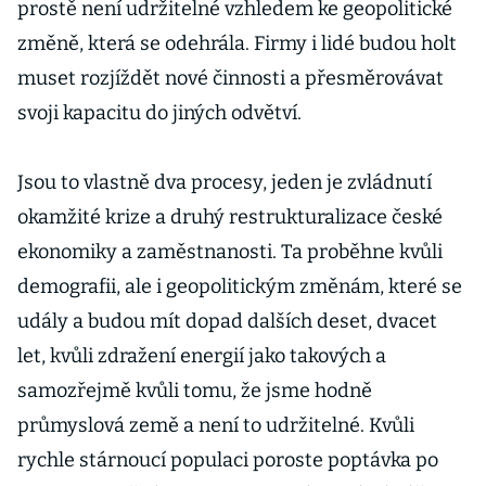
prostě není udržitelné vzhledem ke geopolitické
změně, která se odehrála. Firmy i lidé budou holt
muset rozjíždět nové činnosti a přesměrovávat
svoji kapacitu do jiných odvětví.
Jsou to vlastně dva procesy, jeden je zvládnutí
okamžité krize a druhý restrukturalizace české
ekonomiky a zaměstnanosti. Ta proběhne kvůli
demografii, ale i geopolitickým změnám, které se
udály a budou mít dopad dalších deset, dvacet
let, kvůli zdražení energií jako takových a
samozřejmě kvůli tomu, že jsme hodně
průmyslová země a není to udržitelné. Kvůli
rychle stárnoucí populaci poroste poptávka po