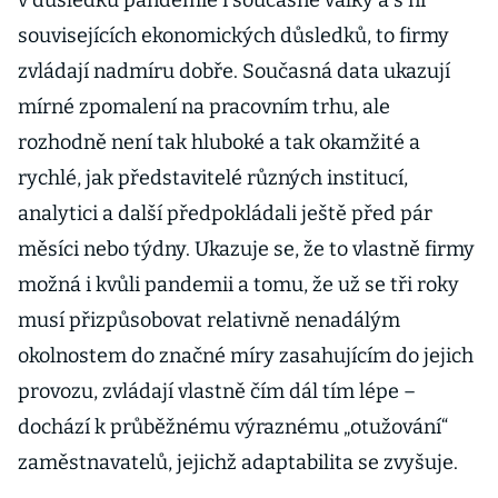
v důsledku pandemie i současné války a s ní
souvisejících ekonomických důsledků, to firmy
zvládají nadmíru dobře. Současná data ukazují
mírné zpomalení na pracovním trhu, ale
rozhodně není tak hluboké a tak okamžité a
rychlé, jak představitelé různých institucí,
analytici a další předpokládali ještě před pár
měsíci nebo týdny. Ukazuje se, že to vlastně firmy
možná i kvůli pandemii a tomu, že už se tři roky
musí přizpůsobovat relativně nenadálým
okolnostem do značné míry zasahujícím do jejich
provozu, zvládají vlastně čím dál tím lépe –
dochází k průběžnému výraznému „otužování“
zaměstnavatelů, jejichž adaptabilita se zvyšuje.