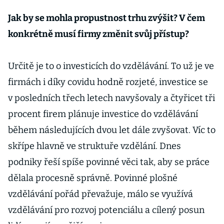
Omezená
poptávka se
Jak by se mohla propustnost trhu zvýšit? V čem
dotkne hlavně
konkrétně musí firmy změnit svůj přístup?
průmyslu
Určitě je to o investicích do vzdělávání. To už je ve
firmách i díky covidu hodně rozjeté, investice se
v posledních třech letech navyšovaly a čtyřicet tři
procent firem plánuje investice do vzdělávání
během následujících dvou let dále zvyšovat. Víc to
skřípe hlavně ve struktuře vzdělání. Dnes
podniky řeší spíše povinné věci tak, aby se práce
dělala procesně správně. Povinné plošné
vzdělávání pořád převažuje, málo se využívá
vzdělávání pro rozvoj potenciálu a cílený posun