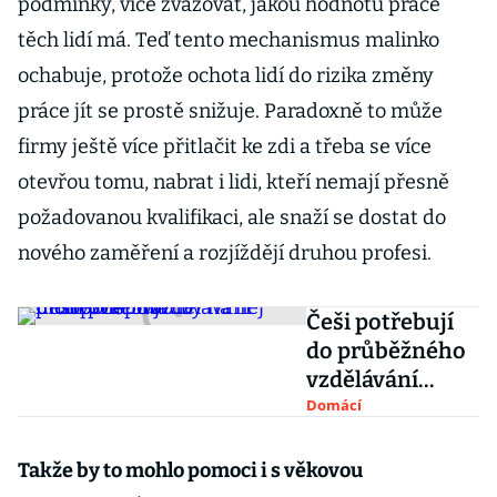
podmínky, více zvažovat, jakou hodnotu práce
těch lidí má. Teď tento mechanismus malinko
ochabuje, protože ochota lidí do rizika změny
práce jít se prostě snižuje. Paradoxně to může
firmy ještě více přitlačit ke zdi a třeba se více
otevřou tomu, nabrat i lidi, kteří nemají přesně
požadovanou kvalifikaci, ale snaží se dostat do
nového zaměření a rozjíždějí druhou profesi.
Češi potřebují
do průběžného
vzdělávání
motivovat. Stát
Domácí
by na něj mohl
přispívat
Takže by to mohlo pomoci i s věkovou