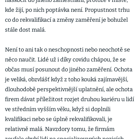
naskočit do jiného zaměstnání, protože v místě,
kde žijí, po nich poptávka není. Propustnost trhu
co do rekvalifikací a změny zaměření je bohužel
stále dost malá.
Není to ani tak o neschopnosti nebo neochotě se
něco naučit. Lidé už i díky covidu chápou, že se
občas musí posunout do jiného zaměření. Ochota
je veliká, obzvlášť když z toho kouká zajímavější,
dlouhodobě perspektivnější uplatnění, ale ochota
firem dávat příležitost rozjet druhou kariéru u lidí
ve středním vyšším věku, když si doplnili
kvalifikaci nebo se úplně rekvalifikovali, je
relativně malá. Navzdory tomu, že firmám