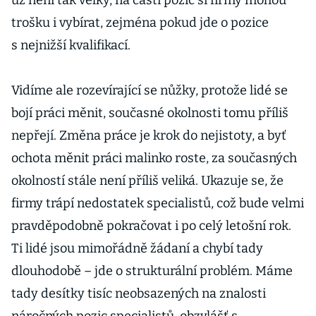
už není tak velký, na části pozic si firmy mohou
trošku i vybírat, zejména pokud jde o pozice
s nejnižší kvalifikací.
Vidíme ale rozevírající se nůžky, protože lidé se
bojí práci měnit, současné okolnosti tomu příliš
nepřejí. Změna práce je krok do nejistoty, a byť
ochota měnit práci malinko roste, za současných
okolností stále není příliš veliká. Ukazuje se, že
firmy trápí nedostatek specialistů, což bude velmi
pravděpodobně pokračovat i po celý letošní rok.
Ti lidé jsou mimořádně žádaní a chybí tady
dlouhodobě – jde o strukturální problém. Máme
tady desítky tisíc neobsazených na znalosti