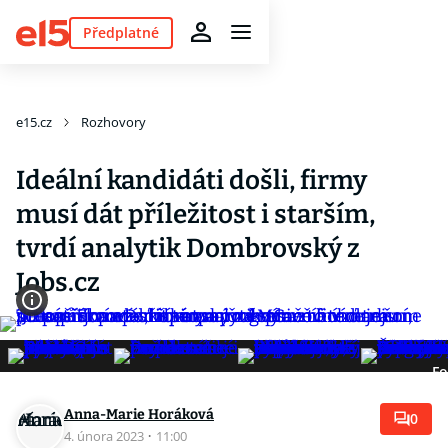
Předplatné
e15.cz
Rozhovory
Ideální kandidáti došli, firmy
musí dát příležitost i starším,
tvrdí analytik Dombrovský z
Jobs.cz
Fo
Anna-Marie Horáková
0
4. února 2023
·
11:00