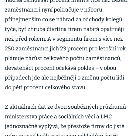
Takřka osmdesát procent firem s více než deseti
zaměstnanci i nyní pokračuje v náboru,
přinejmenším co se náhrad za odchody kolegů
týče, byť zhruba čtvrtina firem nabírá opatrněji
než před rokem. A v segmentu firem s více než
250 zaměstnanci jich 23 procent pro letošní rok
plánuje nárůst celkového počtu zaměstnanců,
devatenáct procent očekává pokles – v obou
případech jde ale nejběžněji o změnu počtu lidí
do pěti procent celkového stavu.
Z aktuálních dat ze dvou souběžných průzkumů
ministerstva práce a sociálních věcí a LMC
jednoznačně vyplývá, že přestože firmy do jisté