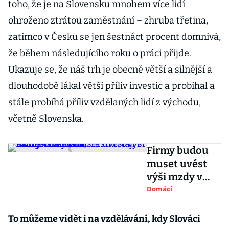
toho, že je na Slovensku mnohem více lidí
ohroženo ztrátou zaměstnání – zhruba třetina,
zatímco v Česku se jen šestnáct procent domnívá,
že během následujícího roku o práci přijde.
Ukazuje se, že náš trh je obecně větší a silnější a
dlouhodobě lákal větší příliv investic a probíhal a
stále probíhá příliv vzdělaných lidí z východu,
včetně Slovenska.
Firmy budou
muset uvést
výši mzdy v
inzerátu.
Domácí
Částku tají i
kvůli
To můžeme vidět i na vzdělávání, kdy Slováci