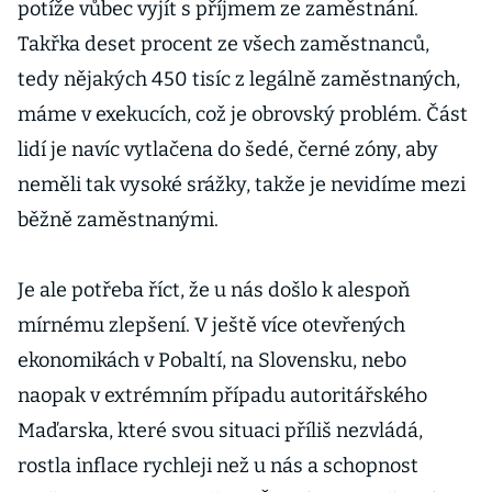
potíže vůbec vyjít s příjmem ze zaměstnání.
Takřka deset procent ze všech zaměstnanců,
tedy nějakých 450 tisíc z legálně zaměstnaných,
máme v exekucích, což je obrovský problém. Část
lidí je navíc vytlačena do šedé, černé zóny, aby
neměli tak vysoké srážky, takže je nevidíme mezi
běžně zaměstnanými.
Je ale potřeba říct, že u nás došlo k alespoň
mírnému zlepšení. V ještě více otevřených
ekonomikách v Pobaltí, na Slovensku, nebo
naopak v extrémním případu autoritářského
Maďarska, které svou situaci příliš nezvládá,
rostla inflace rychleji než u nás a schopnost