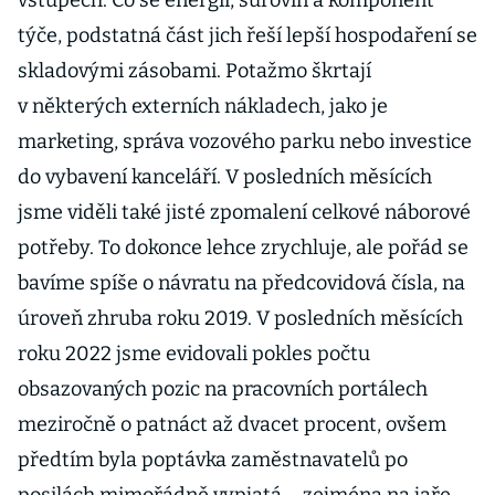
vstupech. Co se energií, surovin a komponent
týče, podstatná část jich řeší lepší hospodaření se
skladovými zásobami. Potažmo škrtají
v některých externích nákladech, jako je
marketing, správa vozového parku nebo investice
do vybavení kanceláří. V posledních měsících
jsme viděli také jisté zpomalení celkové náborové
potřeby. To dokonce lehce zrychluje, ale pořád se
bavíme spíše o návratu na předcovidová čísla, na
úroveň zhruba roku 2019. V posledních měsících
roku 2022 jsme evidovali pokles počtu
obsazovaných pozic na pracovních portálech
meziročně o patnáct až dvacet procent, ovšem
předtím byla poptávka zaměstnavatelů po