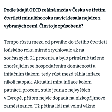
Podle údajů OECD reálná mzda v Česku ve třetím
čtvrtletí minulého roku navíc klesala nejvíce z
vybraných zemí. Čím to je způsobené?
Tempo růstu mezd od prvního do třetího čtvrtletí
loňského roku mírně zrychlovalo až na
současných 6,1 procenta a bylo primárně tažené
zhoršujícím se hospodařením domácností a
inflačním tlakem, tedy růst mezd táhla inflace,
nikoli naopak. Aktuální míra inflace kolem
patnácti procent, stále jedna z nejvyšších
v Evropě, přitom nejvíc dopadá na nízkopříjmové
zaměstnance. Už pětina lidí má velmi vážné