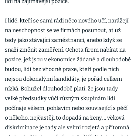
lidí na zajímavější pozice.
I lidé, kteří se sami rádi něco nového učí, narážejí
na neschopnost se ve firmách posunout, ať už
tedy jako stávající zaměstnanci, anebo když se
snaží změnit zaměření. Ochota firem nabírat na
pozice, jež jsou v ekonomice žádané a dlouhodobě
budou, lidi bez vhodné praxe, kteří podle nich
nejsou dokonalými kandidáty, je pořád celkem
nízká. Bohužel dlouhodobě platí, že jsou tady
velké předsudky vůči různým skupinám lidí
počínaje věkem, pohlavím nebo související s péčí
o někoho, nejčastěji to dopadá na ženy. I věková
diskriminace je tady ale velmi rozjetá a přítomná,