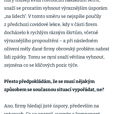
míry musejí kvůli rostoucím nákladům šetřit,
snaží se prozatím vyhnout výraznějším úsporám
„na lidech“. V tomto směru se nejspíše poučily
z předchozí covidové lekce, kdy v části firem
docházelo k rychlým rázným škrtům, včetně
výraznějšího propouštění – a při následném
oživení měly dané firmy obrovský problém nabrat
lidi zpátky. Tomu se nyní snaží většina vyhnout,
zejména co se klíčových pozic týče.
Přesto předpokládám, že se musí nějakým
způsobem se současnou situací vypořádat, ne?
Ano, firmy hledají jisté úspory, především na