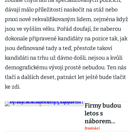
zoufale chybí lidi na specializovaných pozicích,
dávají málo příležitostí naskočit na stáž nebo
praxi nově rekvalifikovaným lidem, zejména když
jsou ve vyšším věku. Pořád doufají, že naberou
dokonale připravené kandidáty na pozice tak, jak
jsou definované tady a teď, přestože takoví
kandidáti na trhu už dávno došli, nejsou a kvůli
demografickému vývoji prostě nebudou. Ten nás
tlačí a dalších deset, patnáct let ještě bude tlačit
ke zdi.
Firmy budou
letos s
náborem
opatrné.
Domácí