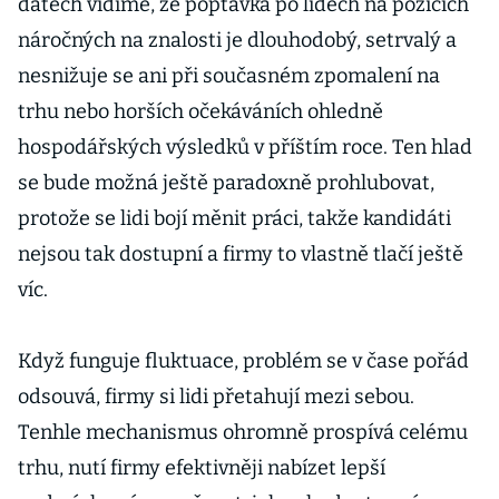
datech vidíme, že poptávka po lidech na pozicích
náročných na znalosti je dlouhodobý, setrvalý a
nesnižuje se ani při současném zpomalení na
trhu nebo horších očekáváních ohledně
hospodářských výsledků v příštím roce. Ten hlad
se bude možná ještě paradoxně prohlubovat,
protože se lidi bojí měnit práci, takže kandidáti
nejsou tak dostupní a firmy to vlastně tlačí ještě
víc.
Když funguje fluktuace, problém se v čase pořád
odsouvá, firmy si lidi přetahují mezi sebou.
Tenhle mechanismus ohromně prospívá celému
trhu, nutí firmy efektivněji nabízet lepší