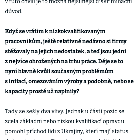
v tuto chvíli je to možná nejsilnější diskriminační
důvod.
Když se vrátím k nízkokvalifikovaným
pracovníkům, ještě relativně nedávno si firmy
stěžovaly na jejich nedostatek, a teď jsou jedni
z nejvíce ohrožených na trhu práce. Děje se to
nyní hlavně kvůli současným problémům
s inflací, omezováním výroby a podobně, nebo se
kapacity prostě už naplnily?
Tady se sešly dva vlivy. Jednak u části pozic se
zcela základní nebo nízkou kvalifikací opravdu
pomohl příchod lidí z Ukrajiny, kteří mají status