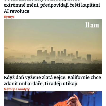
extrémně mění, předpovídají čeští kapitáni
AI revoluce
Byznys
Když daň vyžene zlatá vejce. Kalifornie chce
zdanit miliardáře, ti raději utíkají
Názory a analýzy