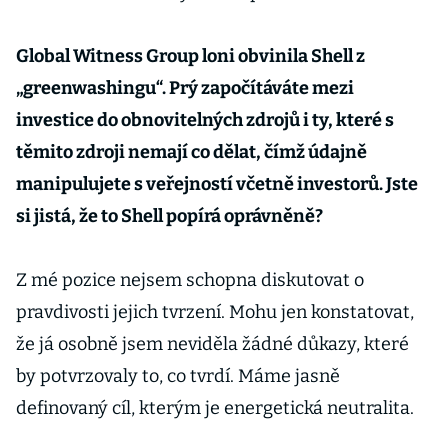
Global Witness Group loni obvinila Shell z
„greenwashingu“. Prý započítáváte mezi
investice do obnovitelných zdrojů i ty, které s
těmito zdroji nemají co dělat, čímž údajně
manipulujete s veřejností včetně investorů. Jste
si jistá, že to Shell popírá oprávněně?
Z mé pozice nejsem schopna diskutovat o
pravdivosti jejich tvrzení. Mohu jen konstatovat,
že já osobně jsem neviděla žádné důkazy, které
by potvrzovaly to, co tvrdí. Máme jasně
definovaný cíl, kterým je energetická neutralita.