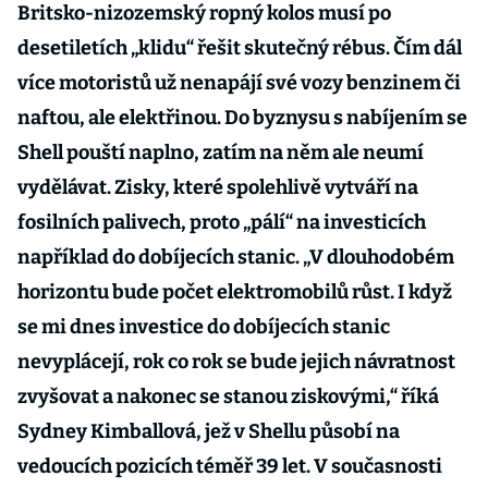
Britsko-nizozemský ropný kolos musí po
desetiletích „klidu“ řešit skutečný rébus. Čím dál
více motoristů už nenapájí své vozy benzinem či
naftou, ale elektřinou. Do byznysu s nabíjením se
Shell pouští naplno, zatím na něm ale neumí
vydělávat. Zisky, které spolehlivě vytváří na
fosilních palivech, proto „pálí“ na investicích
například do dobíjecích stanic. „V dlouhodobém
horizontu bude počet elektromobilů růst. I když
se mi dnes investice do dobíjecích stanic
nevyplácejí, rok co rok se bude jejich návratnost
zvyšovat a nakonec se stanou ziskovými,“ říká
Sydney Kimballová, jež v Shellu působí na
vedoucích pozicích téměř 39 let. V současnosti