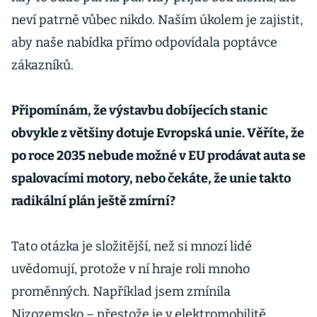
neví patrně vůbec nikdo. Naším úkolem je zajistit,
aby naše nabídka přímo odpovídala poptávce
zákazníků.
Připomínám, že výstavbu dobíjecích stanic
obvykle z většiny dotuje Evropská unie. Věříte, že
po roce 2035 nebude možné v EU prodávat auta se
spalovacími motory, nebo čekáte, že unie takto
radikální plán ještě zmírní?
Tato otázka je složitější, než si mnozí lidé
uvědomují, protože v ní hraje roli mnoho
proměnných. Například jsem zmínila
Nizozemsko – přestože je v elektromobilitě