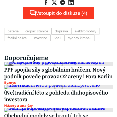
Vstoupit do diskuze (4)
baterie
čerpací stanice
doprava
elektromobily
fosilní paliva
investice
Shell
sydney kimball
Doporučujeme
PPF spojila síly s globálním hráčem. Nový
podnik povede provoz O2 areny i Fora Karlín
Byznys
(Ne)tradiční léto z pohledu dluhopisového
investora
Názory a analýzy
Obchodní modely se hroutí, trh se