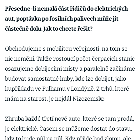
šéf Renaultu
Přesedne-li nemalá část řidičů do elektrických
aut, poptávka po fosilních palivech může jít
částečně dolů. Jak to chcete řešit?
Obchodujeme s mobilitou veřejnosti, na tom se
nic nemění. Takže rostoucí počet čerpacích stanic
osazujeme dobíjecími místy a paralelně začínáme
budovat samostatné huby, kde lze dobíjet, jako
kupříkladu ve Fulhamu v Londýně. Z trhů, které
mám na starost, je nejdál Nizozemsko.
Zhruba každé třetí nové auto, které se tam prodá,
je elektrické. Časem se můžeme dostat do stavu,
kdy to bude půl na půl. Kdy přijde bod zlomu, ale