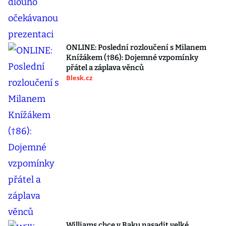
ONLINE: Poslední rozloučení s Milanem
Knížákem (†86): Dojemné vzpomínky
přátel a záplava věnců
Blesk.cz
Williams chce v Baku nasadit velké