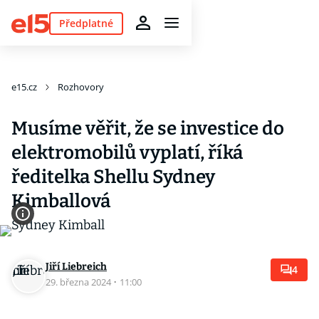
Předplatné
e15.cz
Rozhovory
Musíme věřit, že se investice do
elektromobilů vyplatí, říká
ředitelka Shellu Sydney
Kimballová
Jiří Liebreich
4
29. března 2024
·
11:00