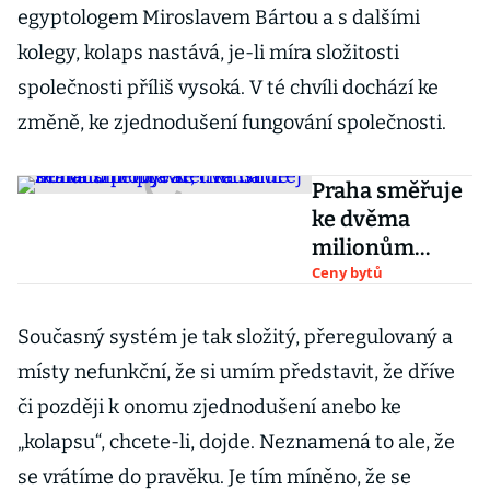
egyptologem Miroslavem Bártou a s dalšími
kolegy, kolaps nastává, je-li míra složitosti
společnosti příliš vysoká. V té chvíli dochází ke
změně, ke zjednodušení fungování společnosti.
Praha směřuje
ke dvěma
milionům
obyvatel.
Ceny bytů
Musíme se na
to připravit,
Současný systém je tak složitý, přeregulovaný a
říká Ondřej
místy nefunkční, že si umím představit, že dříve
Boháč
či později k onomu zjednodušení anebo ke
„kolapsu“, chcete-li, dojde. Neznamená to ale, že
se vrátíme do pravěku. Je tím míněno, že se