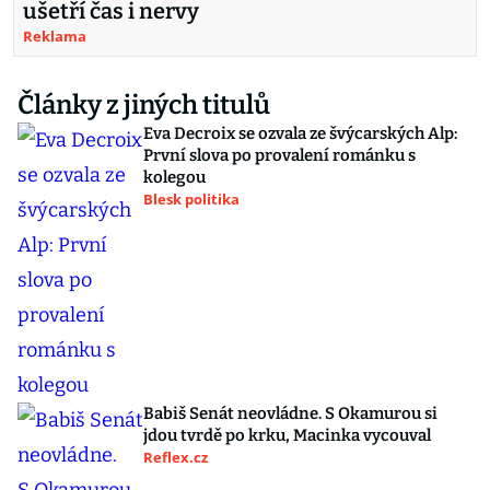
ušetří čas i nervy
Reklama
Články z jiných titulů
Eva Decroix se ozvala ze švýcarských Alp:
První slova po provalení románku s
kolegou
Blesk politika
Babiš Senát neovládne. S Okamurou si
jdou tvrdě po krku, Macinka vycouval
Reflex.cz