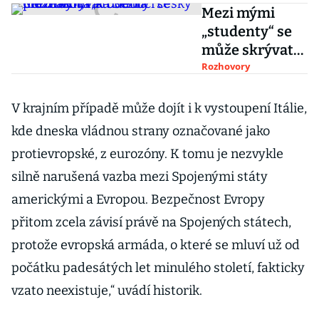
Mezi mými
„studenty“ se
může skrývat
budoucí český
Rozhovory
prezident, říká
Senta
V krajním případě může dojít i k vystoupení Itálie,
Čermáková
kde dneska vládnou strany označované jako
protievropské, z eurozóny. K tomu je nezvykle
silně narušená vazba mezi Spojenými státy
americkými a Evropou. Bezpečnost Evropy
přitom zcela závisí právě na Spojených státech,
protože evropská armáda, o které se mluví už od
počátku padesátých let minulého století, fakticky
vzato neexistuje,“ uvádí historik.