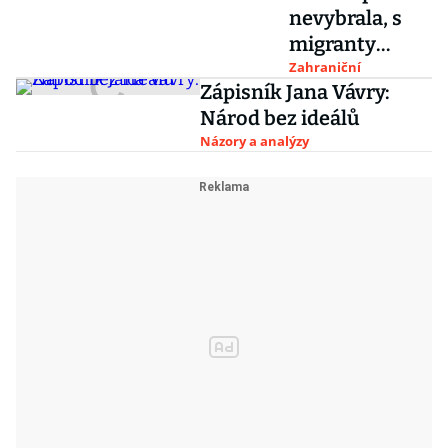
nevybrala, s
školám, říká
migranty
šéf PORG
potřebujeme
Zahraniční
Martin Roman
Zápisník Jana Vávry:
pomoci,
Národ bez ideálů
vzkazuje
Názory a analýzy
europoslanky
ně Babišovi