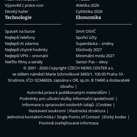
Výpověď z práce vzor
Atletika 2026
Divoký kačer
Cyklistika 2026
Technologie
Ekonomika
SpaceX na burze
Smrt OSVČ
Nejlepší telefony
Spořicí účty
Nejlepší AI zdarma
Superdávka – změny
Nejlepší chytré hodinky
Důchody 2027
Nejlepší VPN – srovnání
Minimální mzda 2027
Netflix filmy a seriály
Senior Pas – slevy
© 2001 - 2026 Copyright
CZECH NEWS CENTER a.s.
se sídlem náměstí Marie Schmolkové 3493/1, 100 00 Praha 10 -
Strašnice, IČO: 02346826, zapsána v OR, sp.zn. B 19490 a dodavatelé
obsahu
Autorská práva k publikovaným materiálům
Podmínky pro užívání služby informační společnosti
Informace o zpracování osobních údajů
Cookies
Nastavení soukromí
Vlastnická struktura
Jednotná kontaktní místa / Single Points of Contact
Etický kodex
Povinně zveřejňované informace