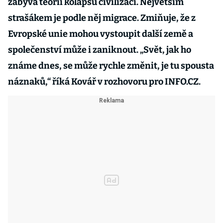
zabývá teorií kolapsu civilizací. Největším
strašákem je podle něj migrace. Zmiňuje, že z
Evropské unie mohou vystoupit další země a
společenství může i zaniknout.
„
Svět, jak ho
známe dnes, se může rychle změnit, je tu spousta
náznaků,
“
říká Kovář v rozhovoru pro INFO.CZ.