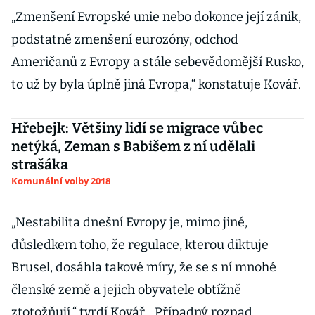
„Zmenšení Evropské unie nebo dokonce její zánik,
podstatné zmenšení eurozóny, odchod
Američanů z Evropy a stále sebevědomější Rusko,
to už by byla úplně jiná Evropa,“ konstatuje Kovář.
Hřebejk: Většiny lidí se migrace vůbec
netýká, Zeman s Babišem z ní udělali
strašáka
Komunální volby 2018
„Nestabilita dnešní Evropy je, mimo jiné,
důsledkem toho, že regulace, kterou diktuje
Brusel, dosáhla takové míry, že se s ní mnohé
členské země a jejich obyvatele obtížně
ztotožňují,“ tvrdí Kovář. „Případný rozpad