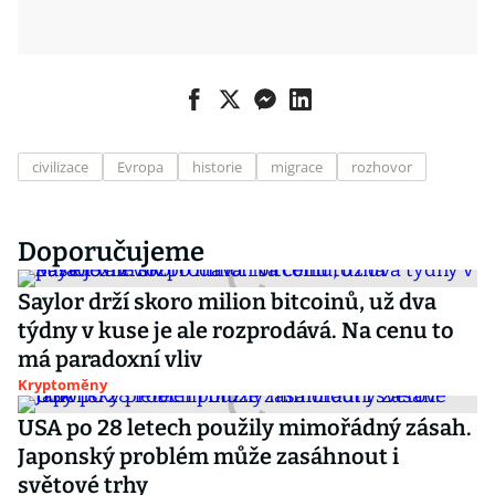
civilizace
Evropa
historie
migrace
rozhovor
Doporučujeme
Saylor drží skoro milion bitcoinů, už dva
týdny v kuse je ale rozprodává. Na cenu to
má paradoxní vliv
Kryptoměny
USA po 28 letech použily mimořádný zásah.
Japonský problém může zasáhnout i
světové trhy