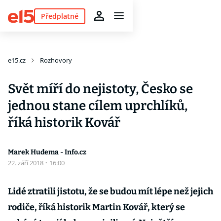
Předplatné
e15.cz
Rozhovory
Svět míří do nejistoty, Česko se
jednou stane cílem uprchlíků,
říká historik Kovář
Marek Hudema - Info.cz
22. září 2018
·
16:00
Lidé ztratili jistotu, že se budou mít lépe než jejich
rodiče, říká historik Martin Kovář, který se