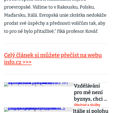
proevropské. Vidíme to v Rakousku, Polsku,
Maďarsku, Itálii. Evropská unie zkrátka nedokáže
prodat své úspěchy a přednosti voličům tak, aby
to pro ně bylo přitažlivé,“ říká profesor Kovář.
Celý článek si můžete přečíst na webu
info.cz >>>
Vzdělávání
pro mě není
byznys, chci se
přiblížit
Obchod a služby
Itálie si polohu
zahraničním