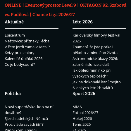
ONLINE
Eventový prostor Level 9
OKTAGON 92: Szabová
vs. Pudilová
Chance Liga 2026/27
Aktuálně
Léto 2026
Epicentrum
Karlovarský filmový festival
Neštovice: příznaky, léčba
2026
V čem jezdí Yamal a Mesii?
Znamení, že jste potkali
Kvízy pro seniory
někoho z minulého života
Kalendář úplňků 2026
Astronomické úkazy 2026:
Co je bodycount?
zatmění slunce a další
Jak obléci miminko při
vysokých teplotách?
Jak na dokonalé letní mojito
6 lehkých letních salátů
Politika
Sport 2026
Nová superdávka: kdo na ní
MMA
dosáhne?
Fotbal 2026/27
Sjezd sudetských Němců
Hokej 2026
Proč vláda zavádí EET?
Tenis 2026
Padni komu padni
F1 2026