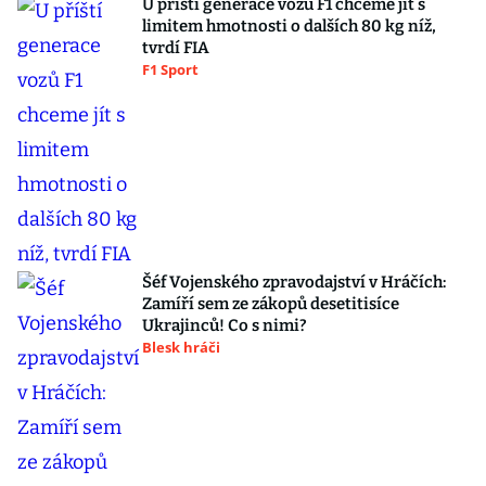
U příští generace vozů F1 chceme jít s
limitem hmotnosti o dalších 80 kg níž,
tvrdí FIA
F1 Sport
Šéf Vojenského zpravodajství v Hráčích:
Zamíří sem ze zákopů desetitisíce
Ukrajinců! Co s nimi?
Blesk hráči