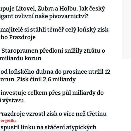
upuje Litovel, Zubra a Holbu. Jak český
igant ovlivní naše pivovarnictví?
majitelé si stáhli téměř celý loňský zisk
ho Prazdroje
 Staropramen předloni snížily ztrátu o
 miliardu korun
 od loňského dubna do prosince utržil 12
orun. Zisk činil 2,6 miliardy
 investuje celkem přes půl miliardy do
í výstavu
Prazdroje vzrostl zisk o více než třetinu
nergetika
 spustil linku na stáčení atypických