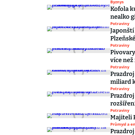
Byznys
Kofola k
nealko g
Potraviny
Japonští 
Plzeňské
Potraviny
Pivovary
více než
Potraviny
Prazdroj
miliard k
Potraviny
Prazdroj
rozšířen
Potraviny
Majiteli 
Průmysl a e
Prazdroj