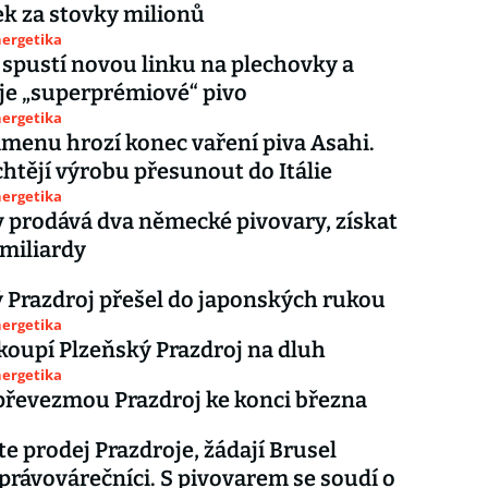
k za stovky milionů
nergetika
 spustí novou linku na plechovky a
je „superprémiové“ pivo
nergetika
menu hrozí konec vaření piva Asahi.
chtějí výrobu přesunout do Itálie
nergetika
 prodává dva německé pivovary, získat
miliardy
 Prazdroj přešel do japonských rukou
nergetika
 koupí Plzeňský Prazdroj na dluh
nergetika
převezmou Prazdroj ke konci března
e prodej Prazdroje, žádají Brusel
 právovárečníci. S pivovarem se soudí o