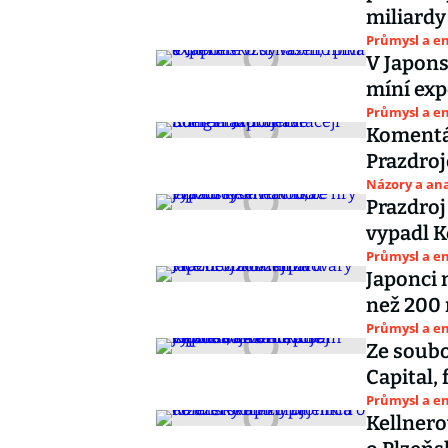
miliardy
Průmysl a e
V Japons
míní exp
Průmysl a e
Komentář
Prazdro
Názory a ana
Prazdroj
vypadl K
Průmysl a e
Japonci n
než 200 
Průmysl a e
Ze soubo
Capital,
Průmysl a e
Kellnero