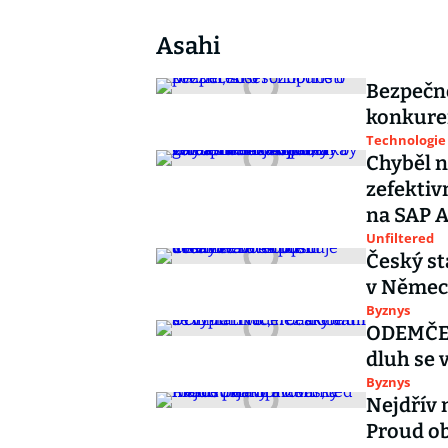
Asahi
Bezpečno
konkure
Technologie
Chyběl n
zefektiv
na SAP A
Unfiltered
Český st
v Němec
Byznys
ODEMČENO
dluh se v
Byznys
Nejdřív 
Proud ob