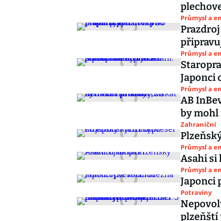
plechove
Průmysl a e
Prazdroj
připravu
Průmysl a e
Staropra
Japonci 
Průmysl a e
AB InBev
by mohl 
Zahraniční
Plzeňský
Průmysl a e
Asahi si
Průmysl a e
Japonci 
Potraviny
Nepovolt
plzeňští