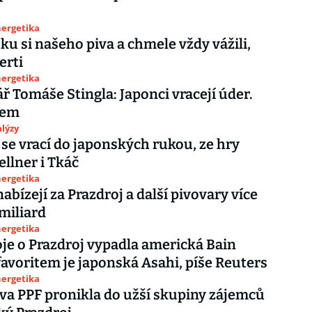
nergetika
ku si našeho piva a chmele vždy vážili,
erti
nergetika
 Tomáše Stingla: Japonci vracejí úder.
jem
lýzy
 se vrací do japonských rukou, ze hry
ellner i Tkáč
nergetika
abízejí za Prazdroj a další pivovary více
miliard
nergetika
je o Prazdroj vypadla americká Bain
 favoritem je japonská Asahi, píše Reuters
nergetika
va PPF pronikla do užší skupiny zájemců