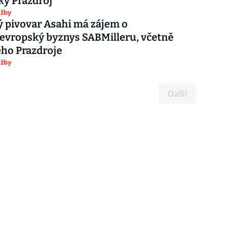
ký Prazdroj
užby
 pivovar Asahi má zájem o
evropský byznys SABMilleru, včetně
ho Prazdroje
užby
Další