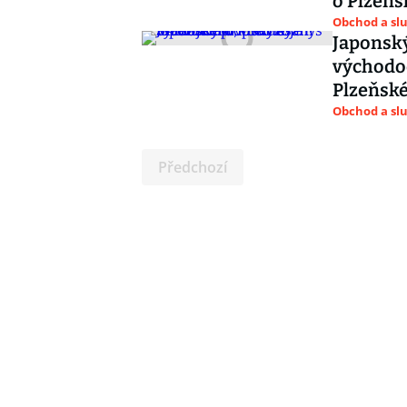
o Plzeňs
Obchod a sl
Japonský
východo
Plzeňské
Obchod a sl
Předchozí