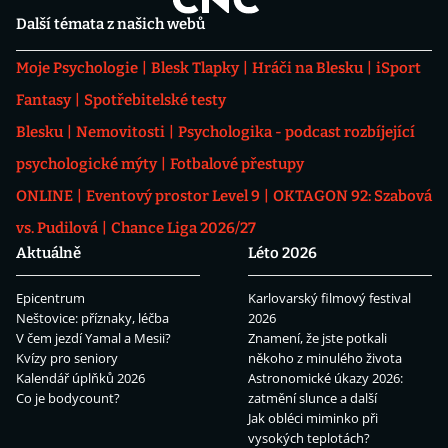
Další témata z našich webů
Moje Psychologie
Blesk Tlapky
Hráči na Blesku
iSport
Fantasy
Spotřebitelské testy
Blesku
Nemovitosti
Psychologika - podcast rozbíjející
psychologické mýty
Fotbalové přestupy
ONLINE
Eventový prostor Level 9
OKTAGON 92: Szabová
vs. Pudilová
Chance Liga 2026/27
Aktuálně
Léto 2026
Epicentrum
Karlovarský filmový festival
Neštovice: příznaky, léčba
2026
V čem jezdí Yamal a Mesii?
Znamení, že jste potkali
Kvízy pro seniory
někoho z minulého života
Kalendář úplňků 2026
Astronomické úkazy 2026:
Co je bodycount?
zatmění slunce a další
Jak obléci miminko při
vysokých teplotách?