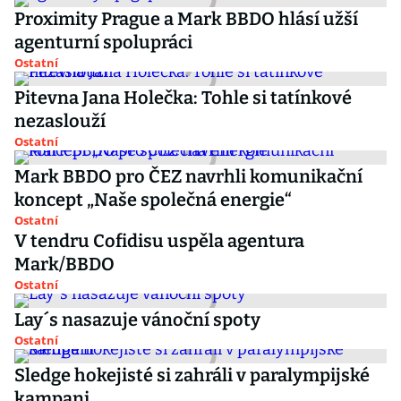
Proximity Prague a Mark BBDO hlásí užší
agenturní spolupráci
Ostatní
Pitevna Jana Holečka: Tohle si tatínkové
nezaslouží
Ostatní
Mark BBDO pro ČEZ navrhli komunikační
koncept „Naše společná energie“
Ostatní
V tendru Cofidisu uspěla agentura
Mark/BBDO
Ostatní
Lay´s nasazuje vánoční spoty
Ostatní
Sledge hokejisté si zahráli v paralympijské
kampani