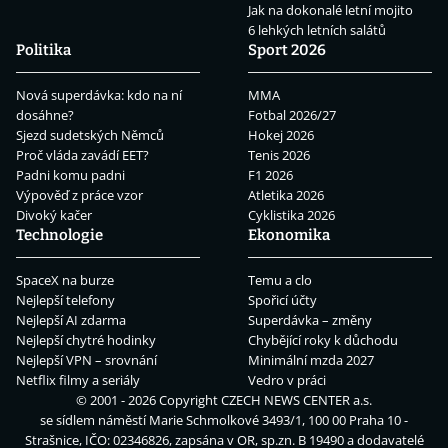
Jak na dokonalé letní mojito
6 lehkých letních salátů
Politika
Sport 2026
Nová superdávka: kdo na ní
MMA
dosáhne?
Fotbal 2026/27
Sjezd sudetských Němců
Hokej 2026
Proč vláda zavádí EET?
Tenis 2026
Padni komu padni
F1 2026
Výpověď z práce vzor
Atletika 2026
Divoký kačer
Cyklistika 2026
Technologie
Ekonomika
SpaceX na burze
Temu a clo
Nejlepší telefony
Spořicí účty
Nejlepší AI zdarma
Superdávka – změny
Nejlepší chytré hodinky
Chybějící roky k důchodu
Nejlepší VPN – srovnání
Minimální mzda 2027
Netflix filmy a seriály
Vedro v práci
© 2001 - 2026 Copyright
CZECH NEWS CENTER a.s.
se sídlem náměstí Marie Schmolkové 3493/1, 100 00 Praha 10 -
Strašnice, IČO: 02346826, zapsána v OR, sp.zn. B 19490 a dodavatelé