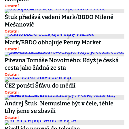
Ostatní
Štuk předává vedení Mark/BBDO Mileně
Mešanović
Ostatní
Mark/BBDO obhajuje Penny Market
Ostatní
Pitevna Tomáše Novotného: Když je česká
cesta jako žádná ze sta
Ostatní
ČEZ pouští Šťávu do médií
Ostatní
Andrej Štuk: Nemusíme být v čele, téhle
tíhy jsme se zbavili
Ostatní
Birell jde poprvé do televize