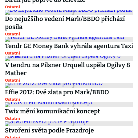
Ostatní
Do nejužšího vedení Mark/BBDO přichází
posila
Ostatní
Tendr GE Money Bank vyhrála agentura Taxi
Ostatní
V tendru na Pilsner Urquell uspěla Ogilvy &
Mather
Ostatní
Effie 2012: Dvě zlata pro Mark/BBDO
Ostatní
Twix mění komunikační koncept
Ostatní
Stvoření světa podle Prazdroje
Ostatní