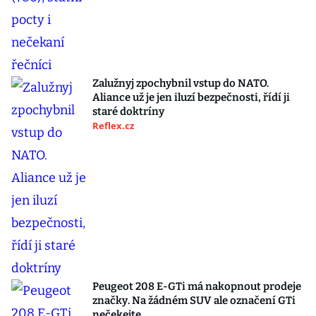
Zalužnyj zpochybnil vstup do NATO.
Aliance už je jen iluzí bezpečnosti, řídí ji
staré doktríny
Reflex.cz
Peugeot 208 E-GTi má nakopnout prodeje
značky. Na žádném SUV ale označení GTi
nečekejte