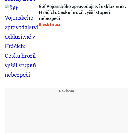
Šéf Vojenského zpravodajství exkluzivně v
Hráčích: Česku hrozil vyšší stupeň
nebezpečí!
Blesk hráči