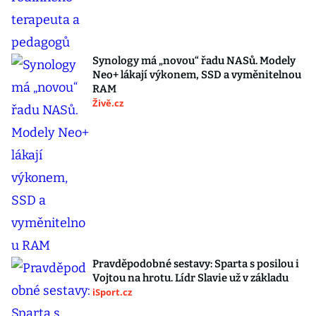
Synology má „novou“ řadu NASů. Modely
Neo+ lákají výkonem, SSD a vyměnitelnou
RAM
Živě.cz
Pravděpodobné sestavy: Sparta s posilou i
Vojtou na hrotu. Lídr Slavie už v základu
iSport.cz