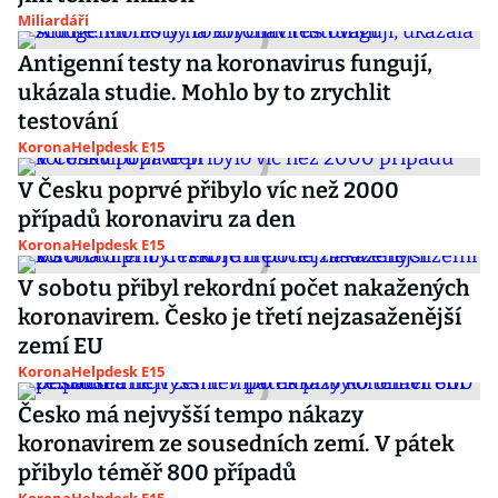
Miliardáři
Antigenní testy na koronavirus fungují,
ukázala studie. Mohlo by to zrychlit
testování
KoronaHelpdesk E15
V Česku poprvé přibylo víc než 2000
případů koronaviru za den
KoronaHelpdesk E15
V sobotu přibyl rekordní počet nakažených
koronavirem. Česko je třetí nejzasaženější
zemí EU
KoronaHelpdesk E15
Česko má nejvyšší tempo nákazy
koronavirem ze sousedních zemí. V pátek
přibylo téměř 800 případů