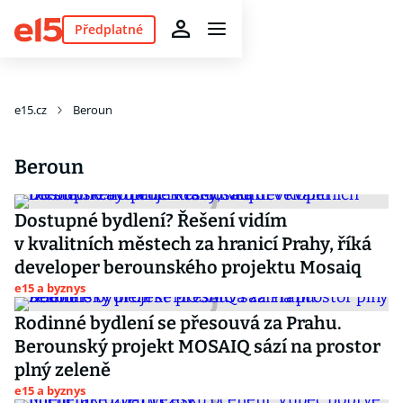
Předplatné
e15.cz
Beroun
Beroun
Dostupné bydlení? Řešení vidím
v kvalitních městech za hranicí Prahy, říká
developer berounského projektu Mosaiq
e15 a byznys
Rodinné bydlení se přesouvá za Prahu.
Berounský projekt MOSAIQ sází na prostor
plný zeleně
e15 a byznys