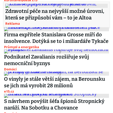
KoronaHelpdesk E15
Zdravotní péče na nejvyšší možné úrovni,
která se přizpůsobí vám – to je Altoa
Reklama
Firma expřítele Stanislava Grosse míří do
insolvence. Dotýká se to i miliardáře Tykače
Průmysl a energetika
Podnikatel Zavalianis rozšiřuje svůj
nemocniční byznys
Domácí
O vinyly je stále větší zájem, na Berounsku
se jich má vyrobit 28 milionů
e15.cz
S návrhem povýšit šéfa špionů Stropnický
naráží. Na Sobotku a Chovance