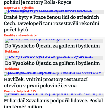
pohání je motory Rolls-Royce
Doprava a logistika
Drahé byty v Praze ženou lidi do středních
Čech. Developeři tam rozestavěli rekordní
počet bytů
Reality a stavebnictví
Do Vysokého Újezdu za golfem i bydlením
Reklama
Do Vysokého Újezdu za golfem i bydlením
Reklama
Havlíček: Vnitřní prostory restaurací
otevřou v první polovině června
KoronaHelpdesk E15
Miliardář Zavalianis podpořil lidovce. Poslal
jim téměř milion