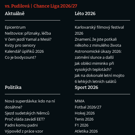
vs. Pudilová
Chance Liga 2026/27
Aktuálně
Léto 2026
Epicentrum
Karlovarský filmový festival
Neštovice: příznaky, léčba
2026
V čem jezdí Yamal a Mesii?
Znamení, že jste potkali
Kvízy pro seniory
někoho z minulého života
Kalendář úplňků 2026
Astronomické úkazy 2026:
Co je bodycount?
zatmění slunce a další
Jak obléci miminko při
vysokých teplotách?
Jak na dokonalé letní mojito
6 lehkých letních salátů
Politika
Sport 2026
Nová superdávka: kdo na ní
MMA
dosáhne?
Fotbal 2026/27
Sjezd sudetských Němců
Hokej 2026
Proč vláda zavádí EET?
Tenis 2026
Padni komu padni
F1 2026
Výpověď z práce vzor
Atletika 2026