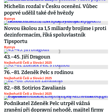
Michelin rozdal v Česku ocenění. Vůbec
poprvé udělil také dvě hvězdy
Byznys
Novou školou za 1,5 miliardy brojíme i proti
dezinformacím, říká spoluvlastník
Tipsportu
Byznys
43.–45. Jiří Dragoun
Nejbohatší Češi a Slováci 2025
76.–81. Zdeněk Pelc s rodinou
Nejbohatší Češi a Slováci 2025
82.–88. Sotirios Zavalianis
Nejbohatší Češi a Slováci 2025
Podnikatel Zdeněk Pelc utrpěl vážná
zranění při dopravní nehodě, majitel firmy