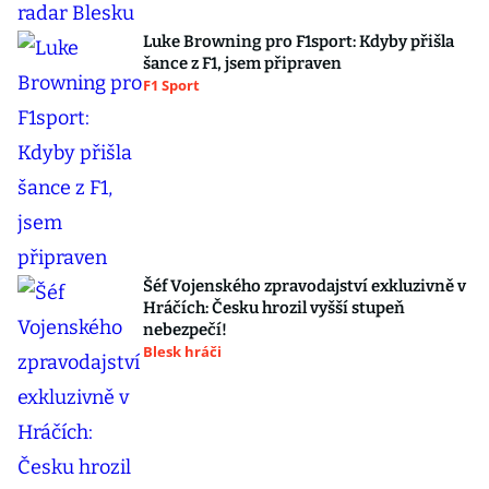
Luke Browning pro F1sport: Kdyby přišla
šance z F1, jsem připraven
F1 Sport
Šéf Vojenského zpravodajství exkluzivně v
Hráčích: Česku hrozil vyšší stupeň
nebezpečí!
Blesk hráči