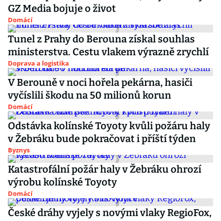
GZ Media bojuje o život
Domácí
Tunel z Prahy do Berouna získal souhlas
ministerstva. Cestu vlakem výrazně zrychlí
Doprava a logistika
V Berouně v noci hořela pekárna, hasiči
vyčíslili škodu na 50 milionů korun
Domácí
Odstávka kolínské Toyoty kvůli požáru haly
v Žebráku bude pokračovat i příští týden
Byznys
Katastrofální požár haly v Žebráku ohrozí
výrobu kolínské Toyoty
Domácí
České dráhy vyjely s novými vlaky RegioFox,