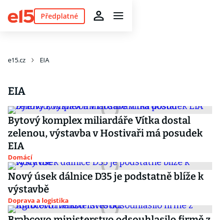
Předplatné
e15.cz
EIA
EIA
Bytový komplex miliardáře Vítka dostal
zelenou, výstavba v Hostivaři má posudek
EIA
Domácí
Nový úsek dálnice D35 je podstatně blíže k
výstavbě
Doprava a logistika
Brabcovo ministerstvo odsouhlasilo firmě z