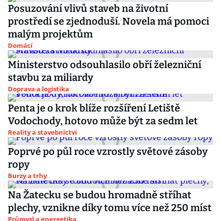
Posuzování vlivů staveb na životní
prostředí se zjednoduší. Novela má pomoci
malým projektům
Domácí
Ministerstvo odsouhlasilo obří železniční
stavbu za miliardy
Doprava a logistika
Penta je o krok blíže rozšíření Letiště
Vodochody, hotovo může být za sedm let
Reality a stavebnictví
Poprvé po půl roce vzrostly světové zásoby
ropy
Burzy a trhy
Na Žatecku se budou hromadně stříhat
plechy, vznikne díky tomu více než 250 míst
Průmysl a energetika