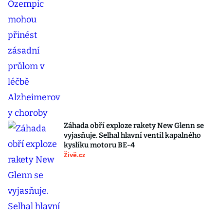
Záhada obří exploze rakety New Glenn se
vyjasňuje. Selhal hlavní ventil kapalného
kyslíku motoru BE-4
Živě.cz