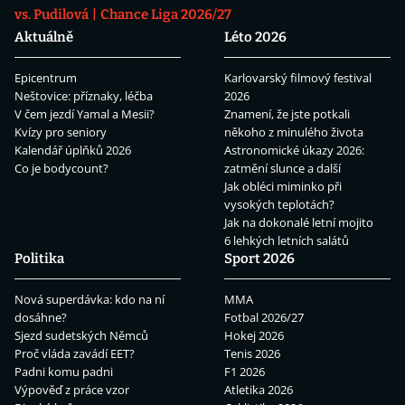
vs. Pudilová
Chance Liga 2026/27
Aktuálně
Léto 2026
Epicentrum
Karlovarský filmový festival
Neštovice: příznaky, léčba
2026
V čem jezdí Yamal a Mesii?
Znamení, že jste potkali
Kvízy pro seniory
někoho z minulého života
Kalendář úplňků 2026
Astronomické úkazy 2026:
Co je bodycount?
zatmění slunce a další
Jak obléci miminko při
vysokých teplotách?
Jak na dokonalé letní mojito
6 lehkých letních salátů
Politika
Sport 2026
Nová superdávka: kdo na ní
MMA
dosáhne?
Fotbal 2026/27
Sjezd sudetských Němců
Hokej 2026
Proč vláda zavádí EET?
Tenis 2026
Padni komu padni
F1 2026
Výpověď z práce vzor
Atletika 2026