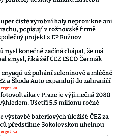
super čisté výrobní haly nepronikne ani
prachu, popisují v rožnovské firmě
polečný projekt s EP Rožnov
ůmysl konečně začíná chápat, že má
al smysl, říká šéf ČEZ ESCO Čermák
z enyaqů už pohání zeleninové a mléčné
EZ a Škoda Auto expandují do zahraničí
nergetika
 fotovoltaika v Praze je výjimečná 2080
 výhledem. Ušetří 5,5 milionu ročně
e výstavbě bateriových úložišť: ČEZ za
íců předstihne Sokolovskou uhelnou
nergetika