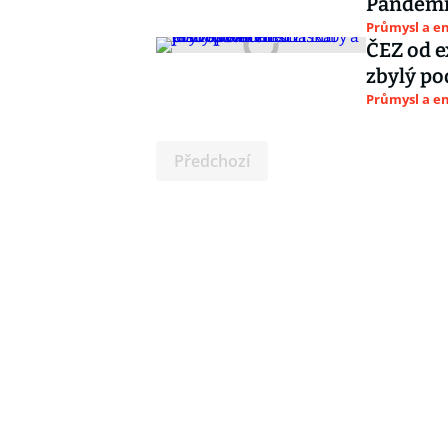
Pandemie
Průmysl a e
ČEZ od e
zbylý pod
Průmysl a e
Předchozí