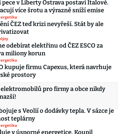
 pece v Liberty Ostrava postaví Italové.
acují více šrotu a výrazně sníží emise
nergetika
ní ČEZ teď krizi nevyřeší. Stát by ale
rivatizovat
lýzy
e odebírat elektřinu od ČEZ ESCO za
a miliony korun
nergetika
 kupuje firmu Capexus, která navrhuje
ské prostory
 elektromobilů pro firmy a obce nikdy
nazší!
ojuje s Veolií o dodávky tepla. V sázce je
ost teplárny
nergetika
luje v úsporné energetice. Koupil