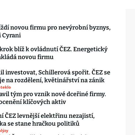
íždí novou firmu pro nevýrobní byznys,
i Cyrani
o krok blíž k ovládnutí ČEZ. Energetický
akládá novou firmu
il investovat, Schillerová spořit. ČEZ se
je na rozdělení, květinářství na zánik
uteklo
avil tým pro vznik nové dceřiné firmy.
 ocenění klíčových aktiv
í ČEZ levnější elektřinu nezajistí,
ka se stane hračkou politiků
lýzy