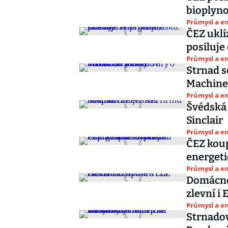
bioplynov
Průmysl a e
ČEZ uklí
posiluje
Průmysl a e
Strnad s
Machiner
Průmysl a e
Švédská 
Sinclair
Průmysl a e
ČEZ kou
energeti
Průmysl a e
Domácnos
zlevní i 
Průmysl a e
Strnadov