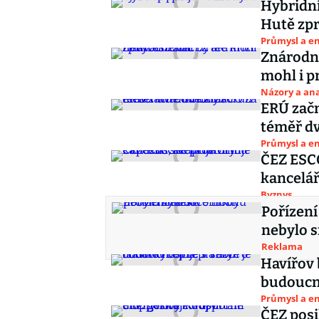
Hybridní
Hutě zpr
Průmysl a e
Znárodně
mohl i p
Názory a ana
ERÚ začn
téměř dv
Průmysl a e
ČEZ ESCO
kancelář
Byznys
Pořízení
nebylo s
Reklama
Havířov b
budoucn
Průmysl a e
ČEZ posi