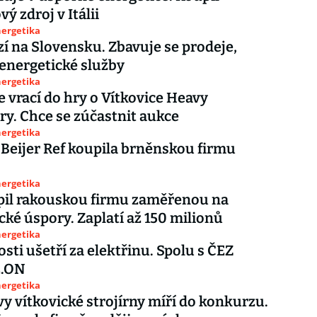
ý zdroj v Itálii
nergetika
zí na Slovensku. Zbavuje se prodeje,
 energetické služby
nergetika
e vrací do hry o Vítkovice Heavy
y. Chce se zúčastnit aukce
nergetika
Beijer Ref koupila brněnskou firmu
nergetika
pil rakouskou firmu zaměřenou na
cké úspory. Zaplatí až 150 milionů
nergetika
ti ušetří za elektřinu. Spolu s ČEZ
E.ON
nergetika
y vítkovické strojírny míří do konkurzu.