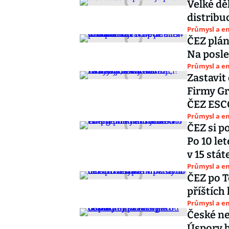
Velké dě
distribu
Průmysl a e
ČEZ plán
Na posle
Průmysl a e
Zastavit
Firmy Gre
ČEZ ESC
Průmysl a e
ČEZ si p
Po 10 le
v 15 stát
Průmysl a e
ČEZ po T
příštích
Průmysl a e
České ne
Úspory b