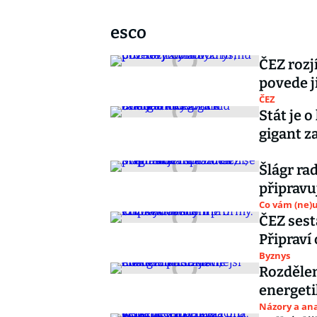
esco
ČEZ rozj
povede j
ČEZ
Stát je 
gigant z
Šlágr rad
připravu
Co vám (ne)
ČEZ sest
Připraví
Byznys
Rozdělen
energeti
Názory a ana