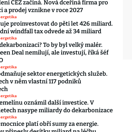
lení ČEZ začíná. Nová dceřiná firma pro
ci a prodej vznikne v roce 2027
nergetika
uje proinvestovat do pěti let 426 miliard.
dní windfall tax odvede až 34 miliard
nergetika
 dekarbonizaci? To by byl velký malér.
en Deal nemilují, ale investují, říká šéf
O
nergetika
odmaňuje sektor energetických služeb.
tech v něm vlastní 117 podniků
ech
nergetika
emelínu oznámil další investice. V
 letech nasype miliardy do dekarbonizace
nergetika
mocnice platí obří sumy za energie.
y přinesly desítky miliard na léčbu