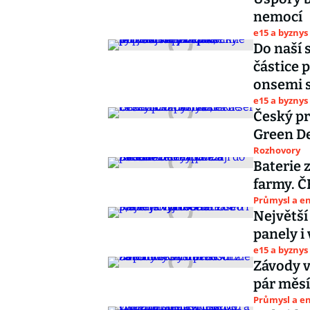
nemocí
e15 a byznys
Do naší 
částice 
onsemi s
e15 a byznys
Český pr
Green De
Rozhovory
Baterie 
farmy. Č
Průmysl a e
Největší
panely i
e15 a byznys
Závody v
pár měs
Průmysl a e