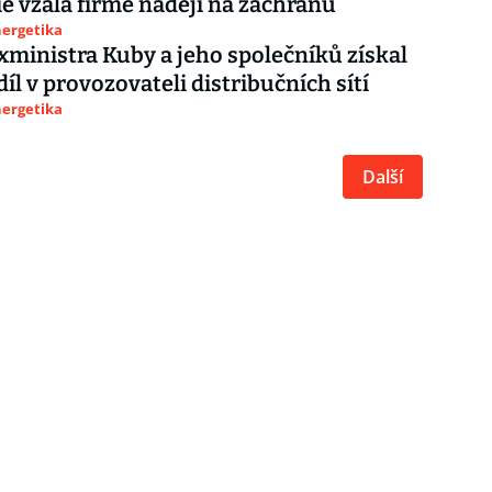
 vzala firmě naději na záchranu
nergetika
xministra Kuby a jeho společníků získal
íl v provozovateli distribučních sítí
nergetika
Další