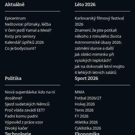
Aktuálně
Léto 2026
Epicentrum
Karlovarský filmový festival
Neštovice: příznaky, léčba
2026
V čem jezdí Yamal a Mesii?
Znamení, že jste potkali
Kvízy pro seniory
někoho z minulého života
Kalendář úplňků 2026
Astronomické úkazy 2026:
Co je bodycount?
zatmění slunce a další
Jak obléci miminko při
vysokých teplotách?
Jak na dokonalé letní mojito
6 lehkých letních salátů
Politika
Sport 2026
Nová superdávka: kdo na ní
MMA
dosáhne?
Fotbal 2026/27
Sjezd sudetských Němců
Hokej 2026
Proč vláda zavádí EET?
Tenis 2026
Padni komu padni
F1 2026
Výpověď z práce vzor
Atletika 2026
Divoký kačer
Cyklistika 2026
Technologie
Ekonomika