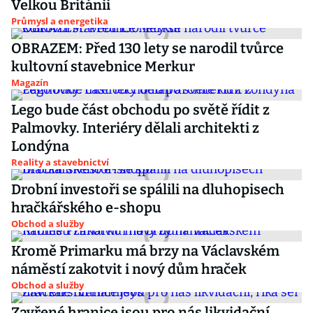
Velkou Británii
Průmysl a energetika
OBRAZEM: Před 130 lety se narodil tvůrce
kultovní stavebnice Merkur
Magazín
Lego bude část obchodu po světě řídit z
Palmovky. Interiéry dělali architekti z
Londýna
Reality a stavebnictví
Drobní investoři se spálili na dluhopisech
hračkářského e-shopu
Obchod a služby
Kromě Primarku má brzy na Václavském
náměstí zakotvit i nový dům hraček
Obchod a služby
Zavřené hranice jsou pro nás likvidační,