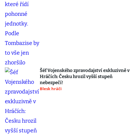
Šéf Vojenského zpravodajství exkluzivně v
Hráčích: Česku hrozil vyšší stupeň
nebezpečí!
Blesk hráči