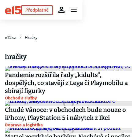
Předplatné
e15.cz
Hračky
hračky
Pandemie rozšířila řady „kidults“,
dospělých, co stavějí z Lega či Playmobilu a
sbírají figurky
Obchod a služby
Chudé Vánoce: v obchodech bude nouze o
iPhony, PlayStation 5 i nábytek z Ikei
Doprava a logistika
Mattel recykluje barbíny. Nechává si posílat