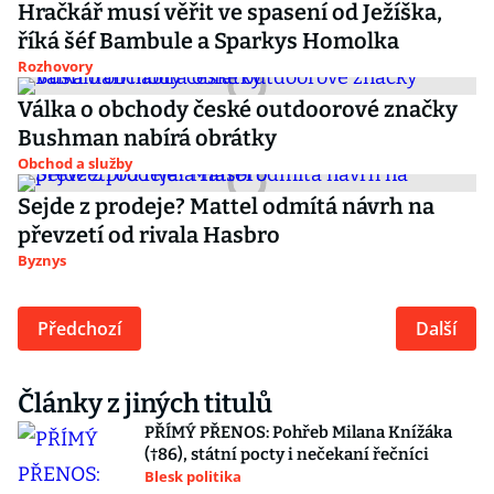
Hračkář musí věřit ve spasení od Ježíška,
říká šéf Bambule a Sparkys Homolka
Rozhovory
Válka o obchody české outdoorové značky
Bushman nabírá obrátky
Obchod a služby
Sejde z prodeje? Mattel odmítá návrh na
převzetí od rivala Hasbro
Byznys
Předchozí
Další
Články z jiných titulů
PŘÍMÝ PŘENOS: Pohřeb Milana Knížáka
(†86), státní pocty i nečekaní řečníci
Blesk politika