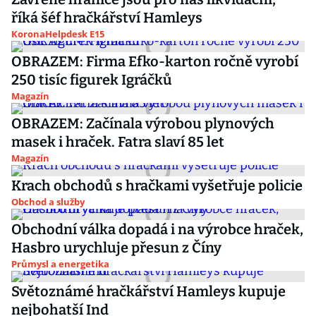
říká šéf hračkářství Hamleys
KoronaHelpdesk E15
OBRAZEM: Firma Efko-karton ročně vyrobí
250 tisíc figurek Igráčků
Magazín
OBRAZEM: Začínala výrobou plynových
masek i hraček. Fatra slaví 85 let
Magazín
Krach obchodů s hračkami vyšetřuje policie
Obchod a služby
Obchodní válka dopadá i na výrobce hraček,
Hasbro urychluje přesun z Číny
Průmysl a energetika
Světoznámé hračkářství Hamleys kupuje
nejbohatší Ind