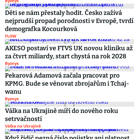
Byznys
Děti se nám přestaly hodit. Česko zažívá
nejprudší propad porodnosti v Evropě, tvrdí
demografka Kocourková
FLOW
AKESO postaví ve FTVS UK novou kliniku až
za čtvrt miliardy, start chystá na rok 2028
Byznys
Pekarová Adamová začala pracovat pro
KPMG. Bude se věnovat zbrojařům i Tchaj-
wanu
Byznys
Válka na Ukrajině míří do nového roku
setrvačností
Válka na Ukrajině
Když řidič nezná číslo pojistky ani platnost