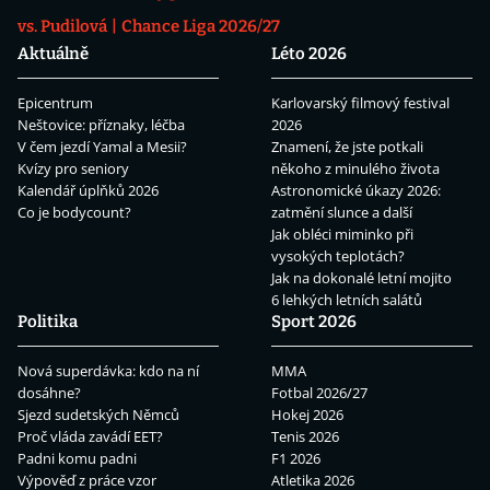
vs. Pudilová
Chance Liga 2026/27
Aktuálně
Léto 2026
Epicentrum
Karlovarský filmový festival
Neštovice: příznaky, léčba
2026
V čem jezdí Yamal a Mesii?
Znamení, že jste potkali
Kvízy pro seniory
někoho z minulého života
Kalendář úplňků 2026
Astronomické úkazy 2026:
Co je bodycount?
zatmění slunce a další
Jak obléci miminko při
vysokých teplotách?
Jak na dokonalé letní mojito
6 lehkých letních salátů
Politika
Sport 2026
Nová superdávka: kdo na ní
MMA
dosáhne?
Fotbal 2026/27
Sjezd sudetských Němců
Hokej 2026
Proč vláda zavádí EET?
Tenis 2026
Padni komu padni
F1 2026
Výpověď z práce vzor
Atletika 2026