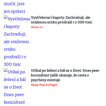
Vystřelovací kapoty: Zachraňují, ale
sraženou srnku prodraží i o 300 tisíc
Auto.cz
Utíkal po lešení a bál se o život. Dnes peer
konzultant Jašík ukazuje, že cesta z
psychózy existuje
Moje Psychologie