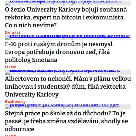
O žezlo Univerzity Karlovy bojují současná
rektorka, expert na bitcoin i exkomunista.
Co o nich nevíme?
Domácí
F-16 proti ruským dronům je nesmysl.
Evropa potřebuje dronovou zeď, říká
politolog Smetana
FLOW
Albertovem to nekončí. Mám v plánu velkou
knihovnu i studentský dům, říká rektorka
Univerzity Karlovy
Rozhovory
Stejná práce po škole až do důchodu? To je
passé, je třeba změna vzdělávání, shodly se
odbornice