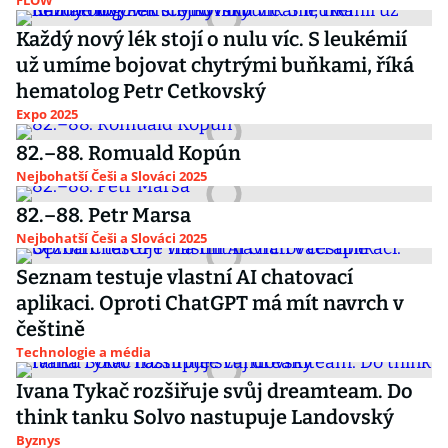
FLOW
Každý nový lék stojí o nulu víc. S leukémií
už umíme bojovat chytrými buňkami, říká
hematolog Petr Cetkovský
Expo 2025
82.–88. Romuald Kopún
Nejbohatší Češi a Slováci 2025
82.–88. Petr Marsa
Nejbohatší Češi a Slováci 2025
Seznam testuje vlastní AI chatovací
aplikaci. Oproti ChatGPT má mít navrch v
češtině
Technologie a média
Ivana Tykač rozšiřuje svůj dreamteam. Do
think tanku Solvo nastupuje Landovský
Byznys