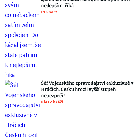
nejlepším, říká
F1 Sport
Šéf Vojenského zpravodajství exkluzivně v
Hráčích: Česku hrozil vyšší stupeň
nebezpečí!
Blesk hráči