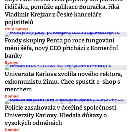
řidičáku, pomůže aplikace Bouračka, říká
Vladimír Krejzar z České kanceláře
pojistitelů
e15 a byznys
Fondy skupiny Penta po roce fungování
mění šéfa, nový CEO přichází z Komerční
banky
Byznys
Univerzita Karlova zvolila nového rektora,
exkomunistu Zimu. Chce spustit e-shop s
merchem
Domácí
Policie zasahovala v dceřiné společnosti
Univerzity Karlovy. Hledala důkazy o
vysokých odměnách
Domácí