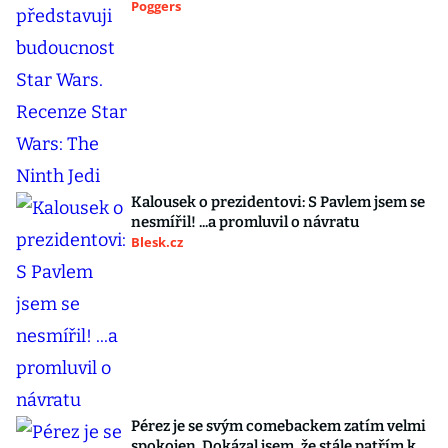
Poggers
Kalousek o prezidentovi: S Pavlem jsem se
nesmířil! ...a promluvil o návratu
Blesk.cz
Pérez je se svým comebackem zatím velmi
spokojen. Dokázal jsem, že stále patřím k