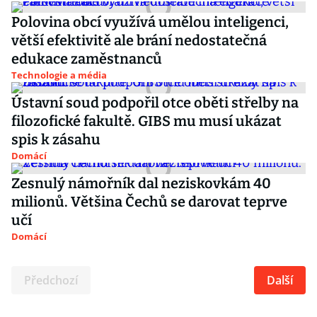
Polovina obcí využívá umělou inteligenci,
větší efektivitě ale brání nedostatečná
edukace zaměstnanců
Technologie a média
Ústavní soud podpořil otce oběti střelby na
filozofické fakultě. GIBS mu musí ukázat
spis k zásahu
Domácí
Zesnulý námořník dal neziskovkám 40
milionů. Většina Čechů se darovat teprve
učí
Domácí
Předchozí
Další