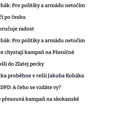
hák: Pro politiky a armádu netočím
očí po česku
oručuje radost
hák: Pro politiky a armádu netočím
e chystají kampaň na Pšeničné
šli do Zlatej pecky
cka proběhne v režii Jakuba Koháka
PD: A čeho se vzdáte vy?
e přesouvá kampaň na skokanské