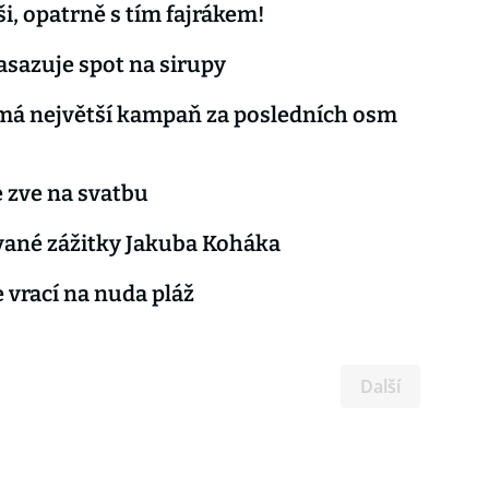
ši, opatrně s tím fajrákem!
asazuje spot na sirupy
má největší kampaň za posledních osm
 zve na svatbu
vané zážitky Jakuba Koháka
e vrací na nuda pláž
Další