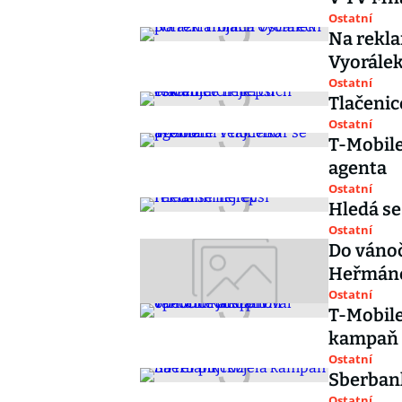
Ostatní
Na rekla
Vyorále
Ostatní
Tlačenic
Ostatní
T-Mobile
agenta
Ostatní
Hledá se
Ostatní
Do vánoč
Heřmán
Ostatní
T-Mobile
kampaň
Ostatní
Sberbank
Ostatní