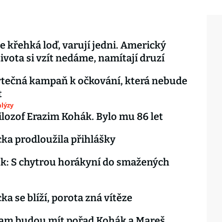
je křehká loď, varují jedni. Americký
ivota si vzít nedáme, namítají druzí
ytečná kampaň k očkování, která nebude
t
lýzy
ilozof Erazim Kohák. Bylo mu 86 let
cka prodloužila přihlášky
k: S chytrou horákyní do smažených
ka se blíží, porota zná vítěze
am budou mít pořad Kohák a Mareš