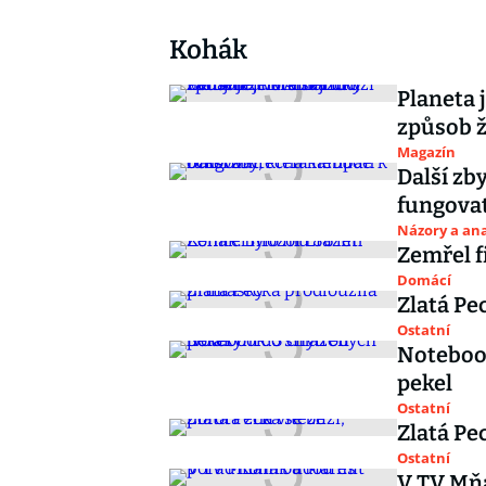
Kohák
Planeta 
způsob ž
Magazín
Další zb
fungova
Názory a ana
Zemřel f
Domácí
Zlatá Pe
Ostatní
Noteboo
pekel
Ostatní
Zlatá Pec
Ostatní
V TV Mň