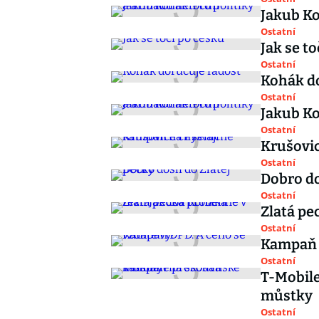
Jakub Ko
Ostatní
Jak se t
Ostatní
Kohák d
Ostatní
Jakub Ko
Ostatní
Krušovic
Ostatní
Dobro do
Ostatní
Zlatá pe
Ostatní
Kampaň D
Ostatní
T-Mobil
můstky
Ostatní