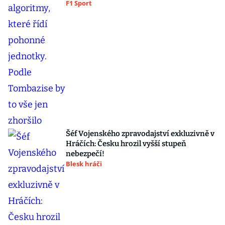
F1 Sport
Šéf Vojenského zpravodajství exkluzivně v
Hráčích: Česku hrozil vyšší stupeň
nebezpečí!
Blesk hráči