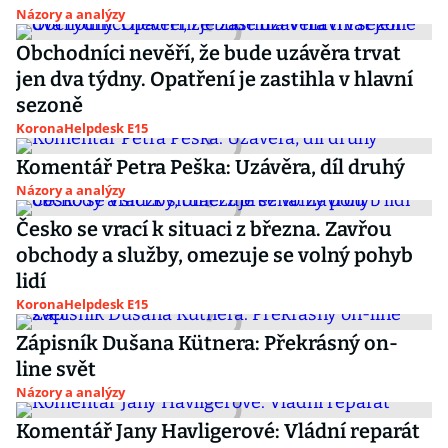
Názory a analýzy
Obchodníci nevěří, že bude uzávěra trvat
jen dva týdny. Opatření je zastihla v hlavní
sezoně
KoronaHelpdesk E15
Komentář Petra Peška: Uzávěra, díl druhý
Názory a analýzy
Česko se vrací k situaci z března. Zavřou
obchody a služby, omezuje se volný pohyb
lidí
KoronaHelpdesk E15
Zápisník Dušana Kütnera: Překrásný on-
line svět
Názory a analýzy
Komentář Jany Havligerové: Vládní reparát