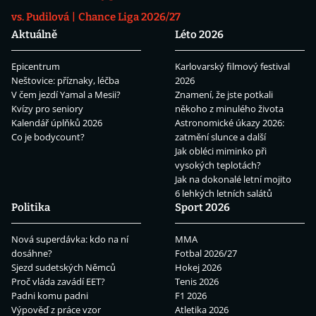
vs. Pudilová
Chance Liga 2026/27
Aktuálně
Léto 2026
Epicentrum
Karlovarský filmový festival
Neštovice: příznaky, léčba
2026
V čem jezdí Yamal a Mesii?
Znamení, že jste potkali
Kvízy pro seniory
někoho z minulého života
Kalendář úplňků 2026
Astronomické úkazy 2026:
Co je bodycount?
zatmění slunce a další
Jak obléci miminko při
vysokých teplotách?
Jak na dokonalé letní mojito
6 lehkých letních salátů
Politika
Sport 2026
Nová superdávka: kdo na ní
MMA
dosáhne?
Fotbal 2026/27
Sjezd sudetských Němců
Hokej 2026
Proč vláda zavádí EET?
Tenis 2026
Padni komu padni
F1 2026
Výpověď z práce vzor
Atletika 2026