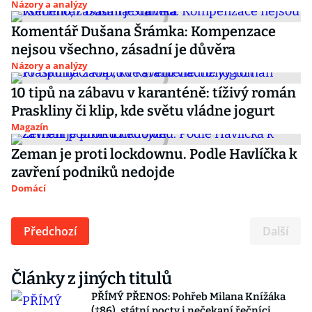
Názory a analýzy
Komentář Dušana Šrámka: Kompenzace
nejsou všechno, zásadní je důvěra
Názory a analýzy
10 tipů na zábavu v karanténě: tíživý román
Praskliny či klip, kde světu vládne jogurt
Magazín
Zeman je proti lockdownu. Podle Havlíčka k
zavření podniků nedojde
Domácí
Předchozí
Další
Články z jiných titulů
PŘÍMÝ PŘENOS: Pohřeb Milana Knížáka
(†86), státní pocty i nečekaní řečníci