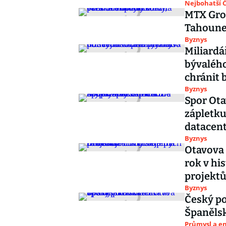
Nejbohatší Č
MTX Grou
Tahounem
Byznys
Miliardá
bývalého
chránit 
Byznys
Spor Ot
zápletku
datacen
Byznys
Otavova 
rok v his
projekt
Byznys
Český po
Španělsk
Průmysl a e