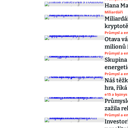
Hana Ma
Miliardáři
Miliardář
kryptotě
Průmysl a e
Otava vá
milionů 
Průmysl a e
Skupina 
energeti
Průmysl a e
Náš těžk
hra, řík
e15 a byznys
Průmysl
zažila r
Průmysl a e
Investor