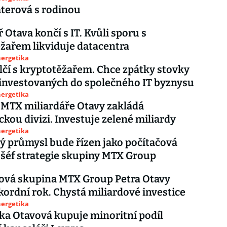
terová s rodinou
 Otava končí s IT. Kvůli sporu s
žařem likviduje datacentra
nergetika
lčí s kryptotěžařem. Chce zpátky stovky
investovaných do společného IT byznysu
nergetika
MTX miliardáře Otavy zakládá
ckou divizi. Investuje zelené miliardy
nergetika
ý průmysl bude řízen jako počítačová
á šéf strategie skupiny MTX Group
ová skupina MTX Group Petra Otavy
ekordní rok. Chystá miliardové investice
nergetika
ka Otavová kupuje minoritní podíl