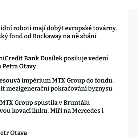
ní roboti mají dobýt evropské továrny.
ký fond od Rockaway na ně shání
niCredit Bank Dusílek posiluje vedení
 Petra Otavy
řesouvá impérium MTX Group do fondu.
tit mezigenerační pokračování byznysu
MTX Group spustila v Bruntálu
vou kovací linku. Míří na Mercedes i
Petr Otava