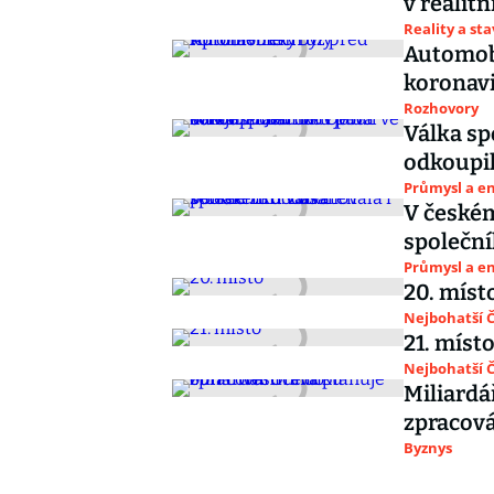
v realit
Reality a st
Automobi
koronav
Rozhovory
Válka sp
odkoupil
Průmysl a e
V českém
společní
Průmysl a e
20. míst
Nejbohatší Č
21. míst
Nejbohatší Č
Miliardá
zpracová
Byznys