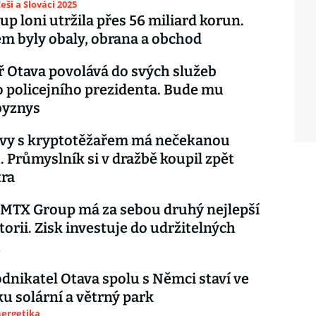
eši a Slováci 2025
p loni utržila přes 56 miliard korun.
 byly obaly, obrana a obchod
ř Otava povolává do svých služeb
 policejního prezidenta. Bude mu
byznys
avy s kryptotěžařem má nečekanou
. Průmyslník si v dražbě koupil zpět
tra
MTX Group má za sebou druhý nejlepší
torii. Zisk investuje do udržitelných
ů
dnikatel Otava spolu s Němci staví ve
u solární a větrný park
nergetika