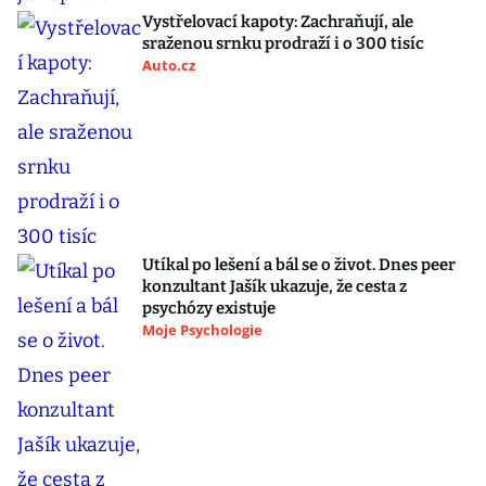
Vystřelovací kapoty: Zachraňují, ale
sraženou srnku prodraží i o 300 tisíc
Auto.cz
Utíkal po lešení a bál se o život. Dnes peer
konzultant Jašík ukazuje, že cesta z
psychózy existuje
Moje Psychologie