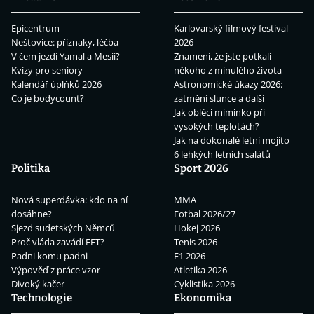
Epicentrum
Karlovarský filmový festival
Neštovice: příznaky, léčba
2026
V čem jezdí Yamal a Mesii?
Znamení, že jste potkali
Kvízy pro seniory
někoho z minulého života
Kalendář úplňků 2026
Astronomické úkazy 2026:
Co je bodycount?
zatmění slunce a další
Jak obléci miminko při
vysokých teplotách?
Jak na dokonalé letní mojito
6 lehkých letních salátů
Politika
Sport 2026
Nová superdávka: kdo na ní
MMA
dosáhne?
Fotbal 2026/27
Sjezd sudetských Němců
Hokej 2026
Proč vláda zavádí EET?
Tenis 2026
Padni komu padni
F1 2026
Výpověď z práce vzor
Atletika 2026
Divoký kačer
Cyklistika 2026
Technologie
Ekonomika