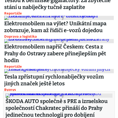
Teslou k berlínské gigafactory: Za zbytečné
stání u nabíječky tučně zaplatíte
Reportáže
Elektromobilem na výlet? Unikátní mapa
zobrazuje, kam až řidiči e-vozů dojedou
Doprava a logistika
Elektromobilem napříč Českem: Cesta z
Prahy do Ostravy zabere přinejlepším pět
hodin
Reportáže
Tesla zpřístupní rychlonabíječky vozům
jiných značek ještě letos
Byznys
ŠKODA AUTO společně s PRE a izraelskou
společností Chakratec přináší do Prahy
jedinečnou technologii pro dobíjení