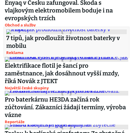
Enyaq v Česku zafungoval. Škoda s
vlajkovým elektromobilem boduje i na
evropských trzích
Obchod a služby
7 tipů, jak prodloužit životnost baterky v
mobilu
Reklama
Elektrifikace flotil je šancí pro
zaměstnance, jak dosáhnout vyšší mzdy,
říká Novák z JTEKT
Největší české skupiny
Pro baterkárnu HE3DA začíná rok
zúčtování. Zákazníci žádají termíny, výroba
vázne
Reportáže