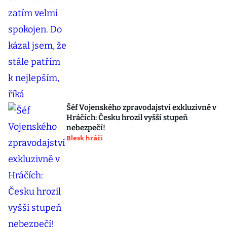
Šéf Vojenského zpravodajství exkluzivně v
Hráčích: Česku hrozil vyšší stupeň
nebezpečí!
Blesk hráči