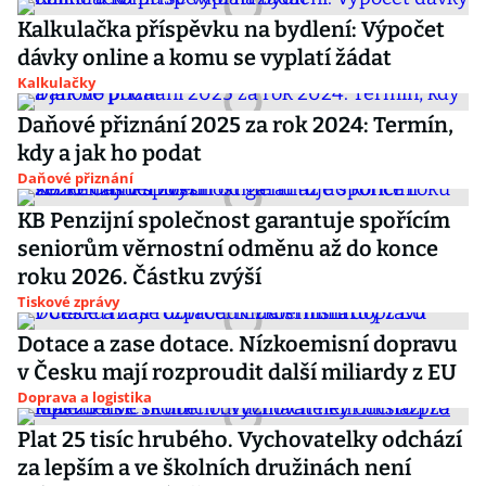
Kalkulačka příspěvku na bydlení: Výpočet
dávky online a komu se vyplatí žádat
Kalkulačky
Daňové přiznání 2025 za rok 2024: Termín,
kdy a jak ho podat
Daňové přiznání
KB Penzijní společnost garantuje spořícím
seniorům věrnostní odměnu až do konce
roku 2026. Částku zvýší
Tiskové zprávy
Dotace a zase dotace. Nízkoemisní dopravu
v Česku mají rozproudit další miliardy z EU
Doprava a logistika
Plat 25 tisíc hrubého. Vychovatelky odchází
za lepším a ve školních družinách není