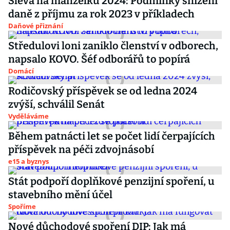
Sleva na manželku 2024: Podmínky snížení
daně z příjmu za rok 2023 v příkladech
Daňové přiznání
Středulovi loni zaniklo členství v odborech,
napsalo KOVO. Šéf odborářů to popírá
Domácí
Rodičovský příspěvek se od ledna 2024
zvýší, schválil Senát
Vyděláváme
Během patnácti let se počet lidí čerpajících
příspěvek na péči zdvojnásobí
e15 a byznys
Stát podpoří doplňkové penzijní spoření, u
stavebního mění účel
Spoříme
Nové důchodové spoření DIP: Jak má