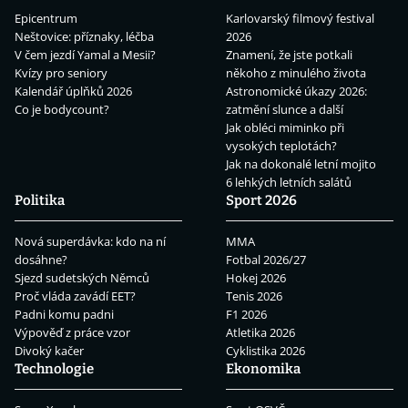
Epicentrum
Karlovarský filmový festival
Neštovice: příznaky, léčba
2026
V čem jezdí Yamal a Mesii?
Znamení, že jste potkali
Kvízy pro seniory
někoho z minulého života
Kalendář úplňků 2026
Astronomické úkazy 2026:
Co je bodycount?
zatmění slunce a další
Jak obléci miminko při
vysokých teplotách?
Jak na dokonalé letní mojito
6 lehkých letních salátů
Politika
Sport 2026
Nová superdávka: kdo na ní
MMA
dosáhne?
Fotbal 2026/27
Sjezd sudetských Němců
Hokej 2026
Proč vláda zavádí EET?
Tenis 2026
Padni komu padni
F1 2026
Výpověď z práce vzor
Atletika 2026
Divoký kačer
Cyklistika 2026
Technologie
Ekonomika