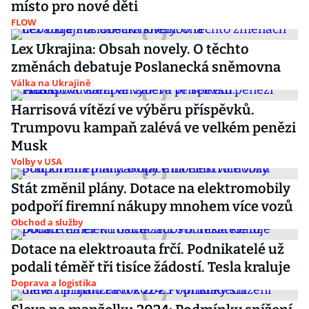
místo pro nové děti
FLOW
Lex Ukrajina: Obsah novely. O těchto
změnách debatuje Poslanecká sněmovna
Válka na Ukrajině
Harrisová vítězí ve výběru příspěvků.
Trumpovu kampaň zalévá ve velkém penězi
Musk
Volby v USA
Stát změnil plány. Dotace na elektromobily
podpoří firemní nákupy mnohem více vozů
Obchod a služby
Dotace na elektroauta frčí. Podnikatelé už
podali téměř tři tisíce žádostí. Tesla kraluje
Doprava a logistika