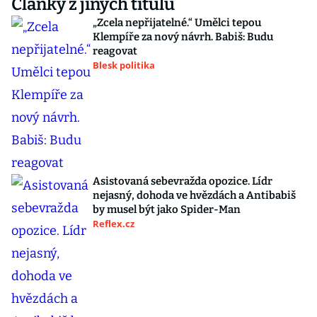
Články z jiných titulů
„Zcela nepřijatelné.“ Umělci tepou
Klempíře za nový návrh. Babiš: Budu
reagovat
Blesk politika
Asistovaná sebevražda opozice. Lídr
nejasný, dohoda ve hvězdách a Antibabiš
by musel být jako Spider-Man
Reflex.cz