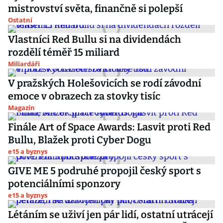
mistrovství světa, finančně si polepší
Ostatní
Vlastníci Red Bullu si na dividendách
rozdělí téměř 15 miliard
Miliardáři
V pražských Holešovicích se rodí závodní
emoce v obrazech za stovky tisíc
Magazín
Finále Art of Space Awards: Lasvit proti Red
Bullu, Blažek proti Cyber Dogu
e15 a byznys
GIVE ME 5 podruhé propojil český sport s
potenciálními sponzory
e15 a byznys
Létáním se uživí jen pár lidí, ostatní utrácejí