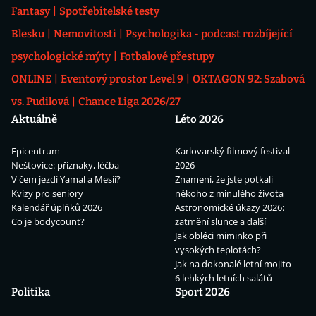
Fantasy
Spotřebitelské testy
Blesku
Nemovitosti
Psychologika - podcast rozbíjející
psychologické mýty
Fotbalové přestupy
ONLINE
Eventový prostor Level 9
OKTAGON 92: Szabová
vs. Pudilová
Chance Liga 2026/27
Aktuálně
Léto 2026
Epicentrum
Karlovarský filmový festival
Neštovice: příznaky, léčba
2026
V čem jezdí Yamal a Mesii?
Znamení, že jste potkali
Kvízy pro seniory
někoho z minulého života
Kalendář úplňků 2026
Astronomické úkazy 2026:
Co je bodycount?
zatmění slunce a další
Jak obléci miminko při
vysokých teplotách?
Jak na dokonalé letní mojito
6 lehkých letních salátů
Politika
Sport 2026