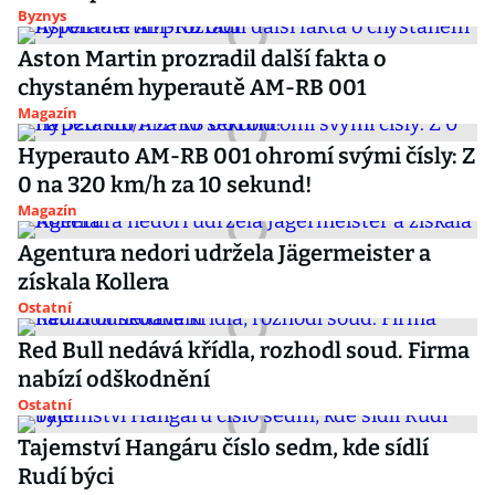
Byznys
Aston Martin prozradil další fakta o
chystaném hyperautě AM-RB 001
Magazín
Hyperauto AM-RB 001 ohromí svými čísly: Z
0 na 320 km/h za 10 sekund!
Magazín
Agentura nedori udržela Jägermeister a
získala Kollera
Ostatní
Red Bull nedává křídla, rozhodl soud. Firma
nabízí odškodnění
Ostatní
Tajemství Hangáru číslo sedm, kde sídlí
Rudí býci