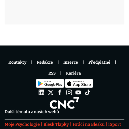
Kontakty
Redakce
Inzerce
Předplatné
RSS
Kariéra
Další témata z našich webů
Moje Psychologie
Blesk Tlapky
Hráči na Blesku
iSport