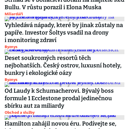
Bullu. V růstu porazil i Elona Muska
Miliardáři
Vyhledává nápady, které by jinak zůstaly na
papíře. Investor Šoltys vsadil na drony
i monitoring zdraví
Byznys
Deset soukromých resortů těch
nejbohatších. Český ostrov, luxusní hotely,
bunkry i ekologické oázy
Byznys
Od Laudy k Schumacherovi. Bývalý boss
formule 1 Ecclestone prodal jedinečnou
sbírku aut za miliardy
Obchod a služby
Hamilton zahájil novou éru. Podívejte se,