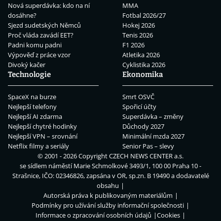
Nová superdávka: kdo na ní
MMA
dosáhne?
Fotbal 2026/27
Sjezd sudetských Němců
Hokej 2026
Proč vláda zavádí EET?
Tenis 2026
Padni komu padni
F1 2026
Výpověď z práce vzor
Atletika 2026
Divoký kačer
Cyklistika 2026
Technologie
Ekonomika
SpaceX na burze
Smrt OSVČ
Nejlepší telefony
Spořicí účty
Nejlepší AI zdarma
Superdávka – změny
Nejlepší chytré hodinky
Důchody 2027
Nejlepší VPN – srovnání
Minimální mzda 2027
Netflix filmy a seriály
Senior Pas – slevy
© 2001 - 2026 Copyright
CZECH NEWS CENTER a.s.
se sídlem náměstí Marie Schmolkové 3493/1, 100 00 Praha 10 -
Strašnice, IČO: 02346826, zapsána v OR, sp.zn. B 19490 a dodavatelé
obsahu
Autorská práva k publikovaným materiálům
Podmínky pro užívání služby informační společnosti
Informace o zpracování osobních údajů
Cookies