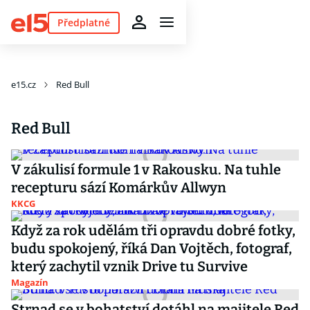
Předplatné
e15.cz
Red Bull
Red Bull
V zákulisí formule 1 v Rakousku. Na tuhle
recepturu sází Komárkův Allwyn
KKCG
Když za rok udělám tři opravdu dobré fotky,
budu spokojený, říká Dan Vojtěch, fotograf,
který zachytil vznik Drive tu Survive
Magazín
Strnad se v bohatství dotáhl na majitele Red