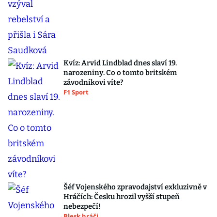
Kvíz: Arvid Lindblad dnes slaví 19.
narozeniny. Co o tomto britském
závodníkovi víte?
F1 Sport
Šéf Vojenského zpravodajství exkluzivně v
Hráčích: Česku hrozil vyšší stupeň
nebezpečí!
Blesk hráči