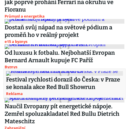
jak poprvé prohání Ferrari na okruhu ve
Fioranu
Průmysl a energetika
Dostaň svůj nápad na světové pódium a
proměň ho v reálný projekt
e15 a byznys
Od luxusu k fotbalu. Nejbohatší Evropan
Bernard Arnault kupuje FC Paříž
Byznys
Festival rychlosti dorazil do Česka: v Praze
se konala akce Red Bull Showrun
Reklama
Naučil Evropany pít energetické nápoje.
Zemřel spoluzakladatel Red Bullu Dietrich
Mateschitz
Zahraniční