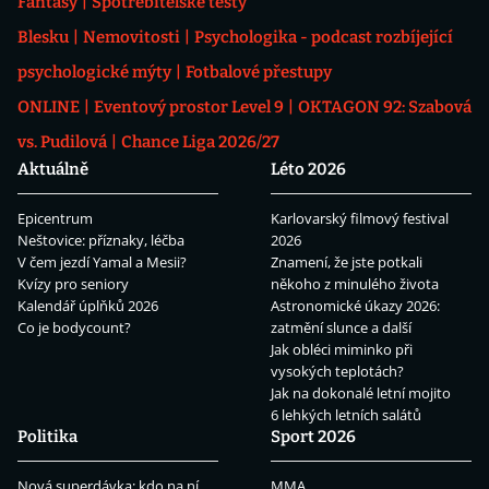
Fantasy
Spotřebitelské testy
Blesku
Nemovitosti
Psychologika - podcast rozbíjející
psychologické mýty
Fotbalové přestupy
ONLINE
Eventový prostor Level 9
OKTAGON 92: Szabová
vs. Pudilová
Chance Liga 2026/27
Aktuálně
Léto 2026
Epicentrum
Karlovarský filmový festival
Neštovice: příznaky, léčba
2026
V čem jezdí Yamal a Mesii?
Znamení, že jste potkali
Kvízy pro seniory
někoho z minulého života
Kalendář úplňků 2026
Astronomické úkazy 2026:
Co je bodycount?
zatmění slunce a další
Jak obléci miminko při
vysokých teplotách?
Jak na dokonalé letní mojito
6 lehkých letních salátů
Politika
Sport 2026
Nová superdávka: kdo na ní
MMA