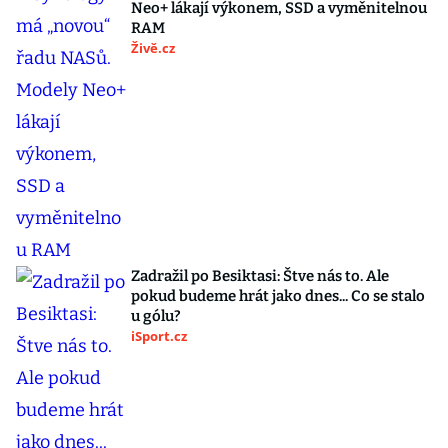
Neo+ lákají výkonem, SSD a vyměnitelnou
RAM
Živě.cz
Zadražil po Besiktasi: Štve nás to. Ale
pokud budeme hrát jako dnes... Co se stalo
u gólu?
iSport.cz