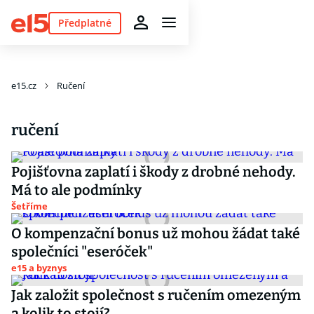
Předplatné
e15.cz
Ručení
ručení
Pojišťovna zaplatí i škody z drobné nehody.
Má to ale podmínky
Šetříme
O kompenzační bonus už mohou žádat také
společníci "eseróček"
e15 a byznys
Jak založit společnost s ručením omezeným
a kolik to stojí?