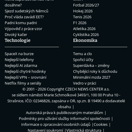
dosáhne?
Fotbal 2026/27
Sjezd sudetských Němců
Hokej 2026
Proč vláda zavádí EET?
Tenis 2026
Padni komu padni
F1 2026
Výpověď z práce vzor
Atletika 2026
Divoký kačer
Cyklistika 2026
Technologie
Ekonomika
SpaceX na burze
Temu a clo
Nejlepší telefony
Spořicí účty
Nejlepší AI zdarma
Superdávka – změny
Nejlepší chytré hodinky
Chybějící roky k důchodu
Nejlepší VPN – srovnání
Minimální mzda 2027
Netflix filmy a seriály
Vedro v práci
© 2001 - 2026 Copyright
CZECH NEWS CENTER a.s.
se sídlem náměstí Marie Schmolkové 3493/1, 100 00 Praha 10 -
Strašnice, IČO: 02346826, zapsána v OR, sp.zn. B 19490 a dodavatelé
obsahu
Autorská práva k publikovaným materiálům
Podmínky pro užívání služby informační společnosti
Informace o zpracování osobních údajů
Cookies
Nastavení soukromí
Vlastnická struktura