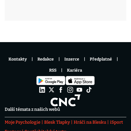
Kontakty
Redakce
Inzerce
Předplatné
RSS
Kariéra
Další témata z našich webů
Moje Psychologie
Blesk Tlapky
Hráči na Blesku
iSport