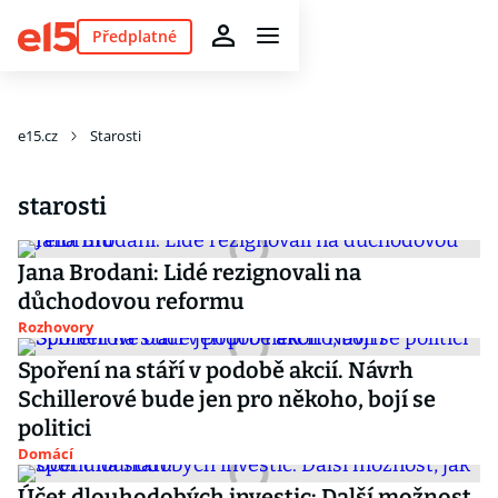
Předplatné
e15.cz
Starosti
starosti
Jana Brodani: Lidé rezignovali na
důchodovou reformu
Rozhovory
Spoření na stáří v podobě akcií. Návrh
Schillerové bude jen pro někoho, bojí se
politici
Domácí
Účet dlouhodobých investic: Další možnost,