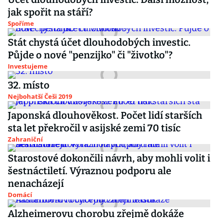
jak spořit na stáří?
Spoříme
Stát chystá účet dlouhodobých investic.
Půjde o nové "penzijko" či "životko"?
Investujeme
32. místo
Nejbohatší Češi 2019
Japonská dlouhověkost. Počet lidí starších
sta let překročil v asijské zemi 70 tisíc
Zahraniční
Starostové dokončili návrh, aby mohli volit i
šestnáctiletí. Výraznou podporu ale
nenacházejí
Domácí
Alzheimerovu chorobu zřejmě dokáže