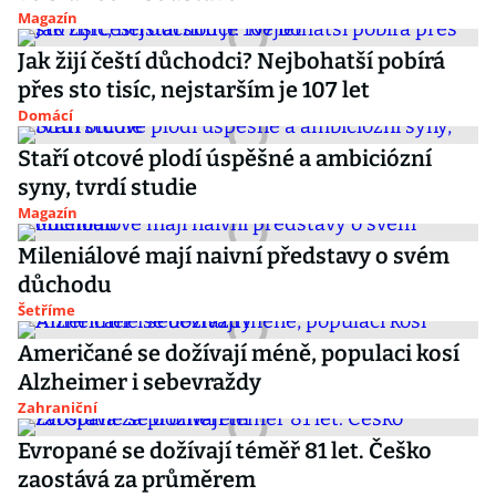
Magazín
Jak žijí čeští důchodci? Nejbohatší pobírá
přes sto tisíc, nejstarším je 107 let
Domácí
Staří otcové plodí úspěšné a ambiciózní
syny, tvrdí studie
Magazín
Mileniálové mají naivní představy o svém
důchodu
Šetříme
Američané se dožívají méně, populaci kosí
Alzheimer i sebevraždy
Zahraniční
Evropané se dožívají téměř 81 let. Češko
zaostává za průměrem