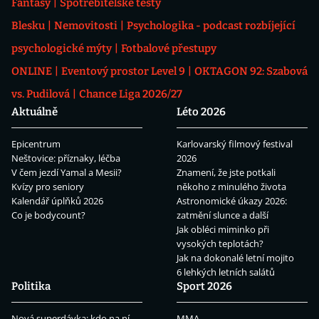
Fantasy
Spotřebitelské testy
Blesku
Nemovitosti
Psychologika - podcast rozbíjející
psychologické mýty
Fotbalové přestupy
ONLINE
Eventový prostor Level 9
OKTAGON 92: Szabová
vs. Pudilová
Chance Liga 2026/27
Aktuálně
Léto 2026
Epicentrum
Karlovarský filmový festival
Neštovice: příznaky, léčba
2026
V čem jezdí Yamal a Mesii?
Znamení, že jste potkali
Kvízy pro seniory
někoho z minulého života
Kalendář úplňků 2026
Astronomické úkazy 2026:
Co je bodycount?
zatmění slunce a další
Jak obléci miminko při
vysokých teplotách?
Jak na dokonalé letní mojito
6 lehkých letních salátů
Politika
Sport 2026
Nová superdávka: kdo na ní
MMA