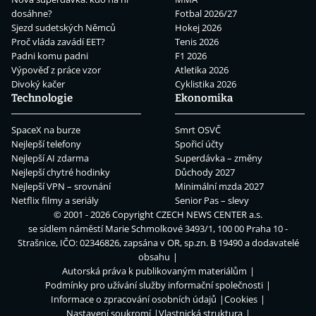
dosáhne?
Fotbal 2026/27
Sjezd sudetských Němců
Hokej 2026
Proč vláda zavádí EET?
Tenis 2026
Padni komu padni
F1 2026
Výpověď z práce vzor
Atletika 2026
Divoký kačer
Cyklistika 2026
Technologie
Ekonomika
SpaceX na burze
Smrt OSVČ
Nejlepší telefony
Spořicí účty
Nejlepší AI zdarma
Superdávka – změny
Nejlepší chytré hodinky
Důchody 2027
Nejlepší VPN – srovnání
Minimální mzda 2027
Netflix filmy a seriály
Senior Pas – slevy
© 2001 - 2026 Copyright
CZECH NEWS CENTER a.s.
se sídlem náměstí Marie Schmolkové 3493/1, 100 00 Praha 10 -
Strašnice, IČO: 02346826, zapsána v OR, sp.zn. B 19490 a dodavatelé
obsahu
Autorská práva k publikovaným materiálům
Podmínky pro užívání služby informační společnosti
Informace o zpracování osobních údajů
Cookies
Nastavení soukromí
Vlastnická struktura