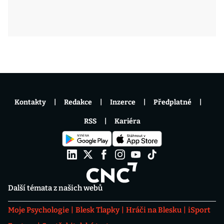
Kontakty
Redakce
Inzerce
Předplatné
RSS
Kariéra
Další témata z našich webů
Moje Psychologie
Blesk Tlapky
Hráči na Blesku
iSport