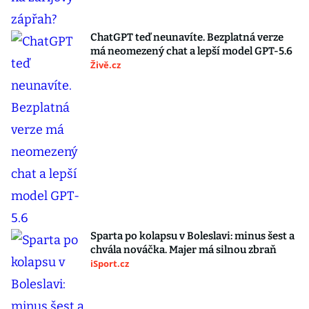
ChatGPT teď neunavíte. Bezplatná verze
má neomezený chat a lepší model GPT-5.6
Živě.cz
Sparta po kolapsu v Boleslavi: minus šest a
chvála nováčka. Majer má silnou zbraň
iSport.cz