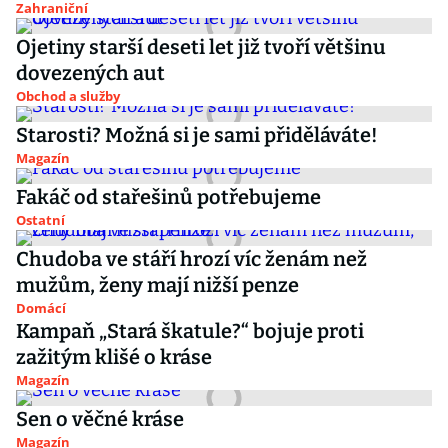
Zahraniční
Ojetiny starší deseti let již tvoří většinu
dovezených aut
Obchod a služby
Starosti? Možná si je sami přiděláváte!
Magazín
Fakáč od stařešinů potřebujeme
Ostatní
Chudoba ve stáří hrozí víc ženám než
mužům, ženy mají nižší penze
Domácí
Kampaň „Stará škatule?“ bojuje proti
zažitým klišé o kráse
Magazín
Sen o věčné kráse
Magazín