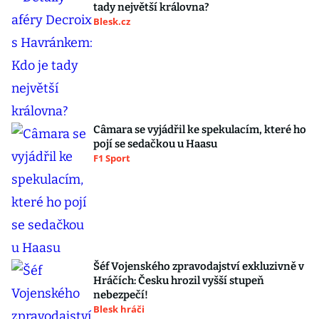
tady největší královna?
Blesk.cz
Câmara se vyjádřil ke spekulacím, které ho
pojí se sedačkou u Haasu
F1 Sport
Šéf Vojenského zpravodajství exkluzivně v
Hráčích: Česku hrozil vyšší stupeň
nebezpečí!
Blesk hráči