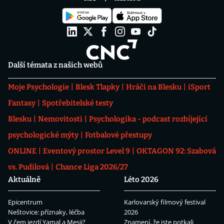
Další témata z našich webů
Moje Psychologie
Blesk Tlapky
Hráči na Blesku
iSport
Fantasy
Spotřebitelské testy
Blesku
Nemovitosti
Psychologika - podcast rozbíjející
psychologické mýty
Fotbalové přestupy
ONLINE
Eventový prostor Level 9
OKTAGON 92: Szabová
vs. Pudilová
Chance Liga 2026/27
Aktuálně
Léto 2026
Epicentrum
Karlovarský filmový festival
Neštovice: příznaky, léčba
2026
V čem jezdí Yamal a Mesii?
Znamení, že jste potkali