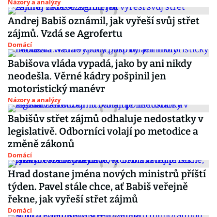
Názory a analýzy
Andrej Babiš oznámil, jak vyřeší svůj střet
zájmů. Vzdá se Agrofertu
Domácí
Babišova vláda vypadá, jako by ani nikdy
neodešla. Věrné kádry pošpinil jen
motoristický manévr
Názory a analýzy
Babišův střet zájmů odhaluje nedostatky v
legislativě. Odborníci volají po metodice a
změně zákonů
Domácí
Hrad dostane jména nových ministrů příští
týden. Pavel stále chce, ať Babiš veřejně
řekne, jak vyřeší střet zájmů
Domácí