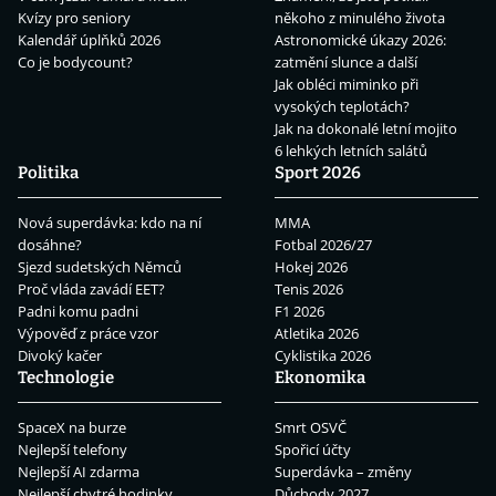
Kvízy pro seniory
někoho z minulého života
Kalendář úplňků 2026
Astronomické úkazy 2026:
Co je bodycount?
zatmění slunce a další
Jak obléci miminko při
vysokých teplotách?
Jak na dokonalé letní mojito
6 lehkých letních salátů
Politika
Sport 2026
Nová superdávka: kdo na ní
MMA
dosáhne?
Fotbal 2026/27
Sjezd sudetských Němců
Hokej 2026
Proč vláda zavádí EET?
Tenis 2026
Padni komu padni
F1 2026
Výpověď z práce vzor
Atletika 2026
Divoký kačer
Cyklistika 2026
Technologie
Ekonomika
SpaceX na burze
Smrt OSVČ
Nejlepší telefony
Spořicí účty
Nejlepší AI zdarma
Superdávka – změny
Nejlepší chytré hodinky
Důchody 2027