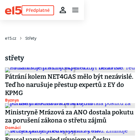
Předplatné
e15.cz
Střety
střety
Pátrání kolem NET4GAS mělo být nezávislé.
Teď ho narušuje přestup expertů z EY do
KPMG
Byznys
Ministryně Mrázová za ANO dostala pokutu
za porušení zákona o střetu zájmů
Domácí
Brusel varuje před vývojem v Česku.