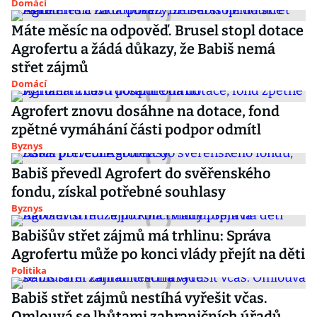
Domácí
Máte měsíc na odpověď. Brusel stopl dotace
Agrofertu a žádá důkazy, že Babiš nemá
střet zájmů
Domácí
Agrofert znovu dosáhne na dotace, fond
zpětné vymáhání části podpor odmítl
Byznys
Babiš převedl Agrofert do svěřenského
fondu, získal potřebné souhlasy
Byznys
Babišův střet zájmů má trhlinu: Správa
Agrofertu může po konci vlády přejít na děti
Politika
Babiš střet zájmů nestíhá vyřešit včas.
Omlouvá se lhůtami zahraničních úřadů