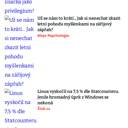
Už se nám to krátí... Jak si nenechat zkazit
letní pohodu myšlenkami na zářijový
zápřah?
Moje Psychologie
Linux vyskočil na 7,5 % dle Statcounteru.
Jenže hromadný úprk z Windows se
nekoná
Živě.cz