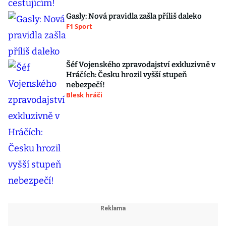
Gasly: Nová pravidla zašla příliš daleko
F1 Sport
Šéf Vojenského zpravodajství exkluzivně v
Hráčích: Česku hrozil vyšší stupeň
nebezpečí!
Blesk hráči