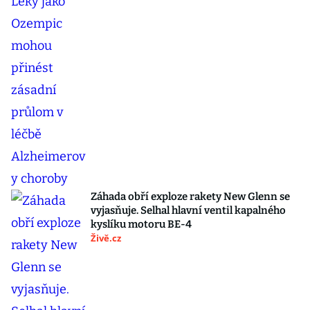
Záhada obří exploze rakety New Glenn se
vyjasňuje. Selhal hlavní ventil kapalného
kyslíku motoru BE-4
Živě.cz