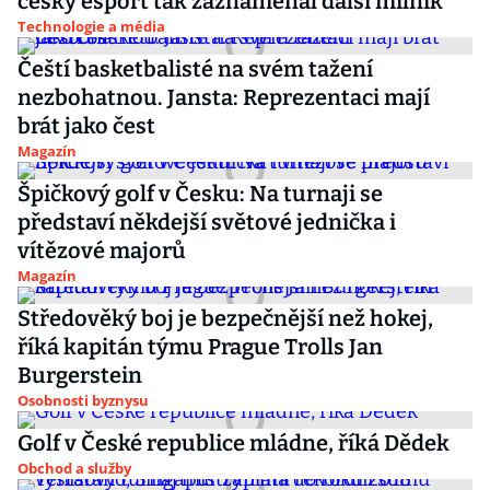
český esport tak zaznamenal další milník
Technologie a média
Čeští basketbalisté na svém tažení
nezbohatnou. Jansta: Reprezentaci mají
brát jako čest
Magazín
Špičkový golf v Česku: Na turnaji se
představí někdejší světové jednička i
vítězové majorů
Magazín
Středověký boj je bezpečnější než hokej,
říká kapitán týmu Prague Trolls Jan
Burgerstein
Osobnosti byznysu
Golf v České republice mládne, říká Dědek
Obchod a služby