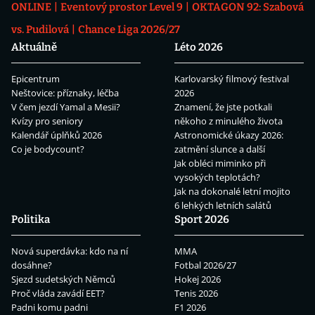
ONLINE
Eventový prostor Level 9
OKTAGON 92: Szabová
vs. Pudilová
Chance Liga 2026/27
Aktuálně
Léto 2026
Epicentrum
Karlovarský filmový festival
Neštovice: příznaky, léčba
2026
V čem jezdí Yamal a Mesii?
Znamení, že jste potkali
Kvízy pro seniory
někoho z minulého života
Kalendář úplňků 2026
Astronomické úkazy 2026:
Co je bodycount?
zatmění slunce a další
Jak obléci miminko při
vysokých teplotách?
Jak na dokonalé letní mojito
6 lehkých letních salátů
Politika
Sport 2026
Nová superdávka: kdo na ní
MMA
dosáhne?
Fotbal 2026/27
Sjezd sudetských Němců
Hokej 2026
Proč vláda zavádí EET?
Tenis 2026
Padni komu padni
F1 2026