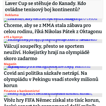
Laver Cup se stěhuje do Kanady. Kdo
ovládne tenisový boj kontinentů?
Reklama
Chceme, aby se z MMA stala zábava pro
celou rodinu, říká Nikolas Pátek z Oktagonu
e15 a byznys
Válcují soupeřky, přesto se sportem
neuživí. Hokejistky hrají na olympiádě
skoro zadarmo
Magazín
Covid ani politika sázkaře netrápí. Na
olympiádu v Pekingu vsadí stovky milionů
korun
Finance a bankovnictví
Vítěz hry FIFA Němec získal sto tisíc korun,