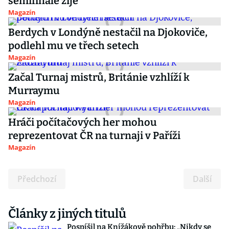
semifinále žije
Magazín
Berdych v Londýně nestačil na Djokoviče,
podlehl mu ve třech setech
Magazín
Začal Turnaj mistrů, Británie vzhlíží k
Murraymu
Magazín
Hráči počítačových her mohou
reprezentovat ČR na turnaji v Paříži
Magazín
Předchozí
Další
Články z jiných titulů
Pospíšil na Knížákově pohřbu: „Nikdy se