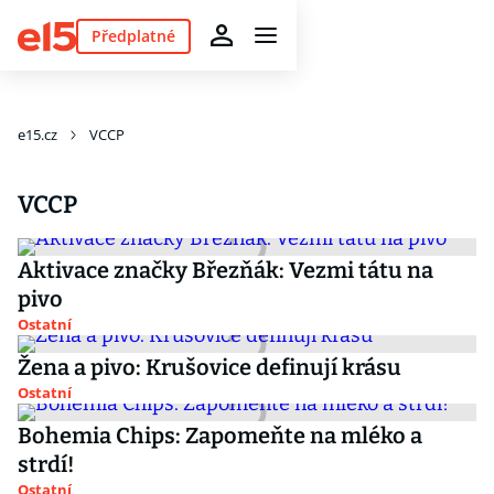
Předplatné
e15.cz
VCCP
VCCP
Aktivace značky Březňák: Vezmi tátu na
pivo
Ostatní
Žena a pivo: Krušovice definují krásu
Ostatní
Bohemia Chips: Zapomeňte na mléko a
strdí!
Ostatní