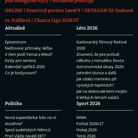
psychologické mýty
Fotbalové přestupy
ONLINE
Eventový prostor Level 9
OKTAGON 92: Szabová
vs. Pudilová
Chance Liga 2026/27
Aktuálně
Léto 2026
Epicentrum
Karlovarský filmový festival
Neštovice: příznaky, léčba
2026
V čem jezdí Yamal a Mesii?
Znamení, že jste potkali
Kvízy pro seniory
někoho z minulého života
Kalendář úplňků 2026
Astronomické úkazy 2026:
Co je bodycount?
zatmění slunce a další
Jak obléci miminko při
vysokých teplotách?
Jak na dokonalé letní mojito
6 lehkých letních salátů
Politika
Sport 2026
Nová superdávka: kdo na ní
MMA
dosáhne?
Fotbal 2026/27
Sjezd sudetských Němců
Hokej 2026
Proč vláda zavádí EET?
Tenis 2026