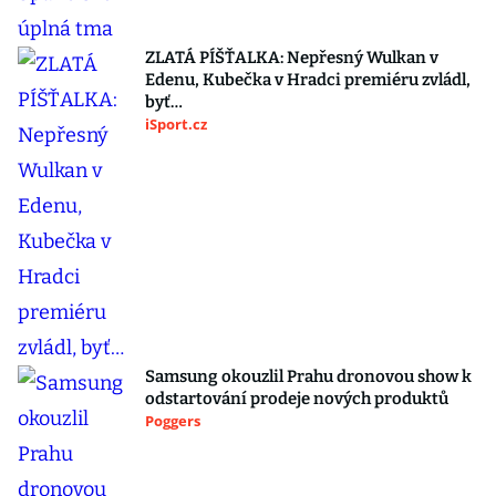
ZLATÁ PÍŠŤALKA: Nepřesný Wulkan v
Edenu, Kubečka v Hradci premiéru zvládl,
byť…
iSport.cz
Samsung okouzlil Prahu dronovou show k
odstartování prodeje nových produktů
Poggers