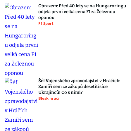
Obrazem: Před 40 lety se na Hungaroringu
odjela první velká cena F1 za Železnou
oponou
F1 Sport
Šéf Vojenského zpravodajství v Hráčích:
Zamíří sem ze zákopů desetitisíce
Ukrajinců! Co s nimi?
Blesk hráči