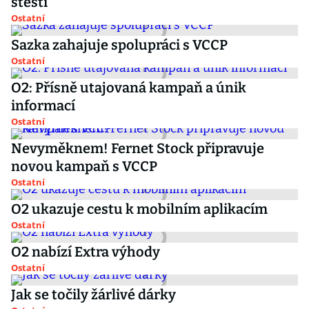
štěstí
Ostatní
Sazka zahajuje spolupráci s VCCP
Ostatní
O2: Přísně utajovaná kampaň a únik
informací
Ostatní
Nevyměknem! Fernet Stock připravuje
novou kampaň s VCCP
Ostatní
O2 ukazuje cestu k mobilním aplikacím
Ostatní
O2 nabízí Extra výhody
Ostatní
Jak se točily žárlivé dárky