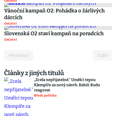
Ostatní
Vánoční kampaň O2: Pohádka o žárlivých
dárcích
Ostatní
Slovenská O2 staví kampaň na poradcích
Ostatní
Předchozí
Další
Články z jiných titulů
„Zcela nepřijatelné.“ Umělci tepou
Klempíře za nový návrh. Babiš: Budu
reagovat
Blesk politika