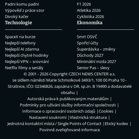
Padni komu padni
F1 2026
Výpověď z práce vzor
Atletika 2026
Divoký kačer
Cyklistika 2026
Technologie
Ekonomika
SpaceX na burze
Smrt OSVČ
Nejlepší telefony
Spořicí účty
Nejlepší AI zdarma
Superdávka – změny
Nejlepší chytré hodinky
Důchody 2027
Nejlepší VPN – srovnání
Minimální mzda 2027
Netflix filmy a seriály
Senior Pas – slevy
© 2001 - 2026 Copyright
CZECH NEWS CENTER a.s.
se sídlem náměstí Marie Schmolkové 3493/1, 100 00 Praha 10 -
Strašnice, IČO: 02346826, zapsána v OR, sp.zn. B 19490 a dodavatelé
obsahu
Autorská práva k publikovaným materiálům
Podmínky pro užívání služby informační společnosti
Informace o zpracování osobních údajů
Cookies
Nastavení soukromí
Vlastnická struktura
Jednotná kontaktní místa / Single Points of Contact
Etický kodex
Povinně zveřejňované informace