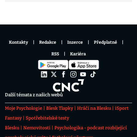
Kontakty
Redakce
Inzerce
Předplatné
RSS
Kariéra
Další témata z našich webů
Moje Psychologie
Blesk Tlapky
Hráči na Blesku
iSport
Fantasy
Spotřebitelské testy
Blesku
Nemovitosti
Psychologika - podcast rozbíjející