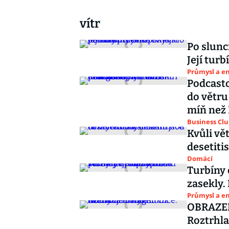
vítr
Po slunc
Její turb
Průmysl a e
Podcasto
do větru
míň než
Business Cl
Kvůli vě
desetiti
Domácí
Turbíny
zasekly.
Průmysl a e
OBRAZEM:
Roztrhla