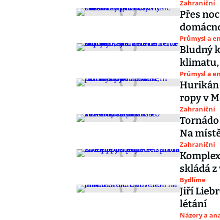
Zahraniční
Přes noc
domácnos
Průmysl a e
Bludný k
klimatu,
Průmysl a e
Hurikán 
ropy v M
Zahraniční
Tornádo 
Na místě
Zahraniční
Komplexn
skládá z 
Bydlíme
Jiří Lie
létání
Názory a ana