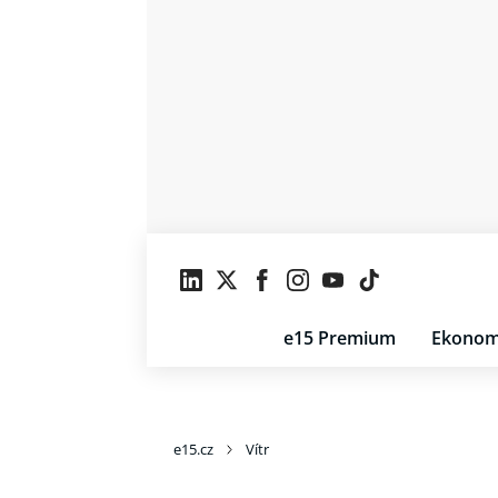
e15 Premium
Ekonom
e15.cz
Vítr