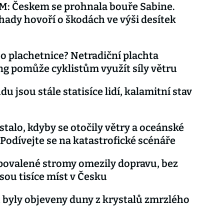
: Českem se prohnala bouře Sabine.
hady hovoří o škodách ve výši desítek
o plachetnice? Netradiční plachta
g pomůže cyklistům využít síly větru
u jsou stále statisíce lidí, kalamitní stav
 stalo, kdyby se otočily větry a oceánské
Podívejte se na katastrofické scénáře
ovalené stromy omezily dopravu, bez
sou tisíce míst v Česku
 byly objeveny duny z krystalů zmrzlého