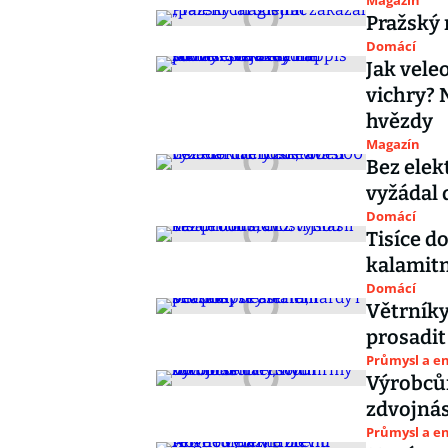
Magazín
Pražský 
Domácí
Jak vele
vichry? 
hvězdy
Magazín
Bez elek
vyžádal 
Domácí
Tisíce d
kalamitn
Domácí
Větrníky
prosadit
Průmysl a e
Výrobcům
zdvojná
Průmysl a e