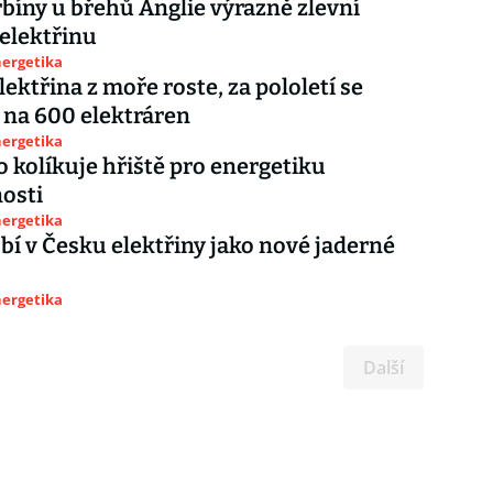
bíny u břehů Anglie výrazně zlevní
elektřinu
nergetika
lektřina z moře roste, za pololetí se
o na 600 elektráren
nergetika
kolíkuje hřiště pro energetiku
osti
nergetika
obí v Česku elektřiny jako nové jaderné
nergetika
Další