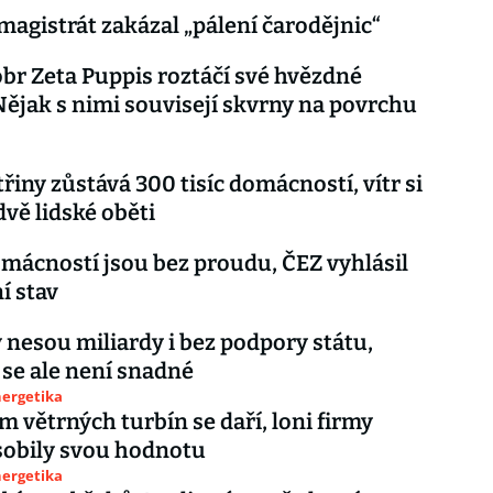
magistrát zakázal „pálení čarodějnic“
obr Zeta Puppis roztáčí své hvězdné
Nějak s nimi souvisejí skvrny na povrchu
třiny zůstává 300 tisíc domácností, vítr si
dvě lidské oběti
omácností jsou bez proudu, ČEZ vyhlásil
í stav
 nesou miliardy i bez podpory státu,
 se ale není snadné
nergetika
 větrných turbín se daří, loni firmy
sobily svou hodnotu
nergetika