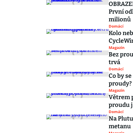
OBRAZEM
První od
milionů
Domácí
Kolo neb
CycleWin
Magazín
Bez proud
trvá
Domácí
Co by se
proudy? 
Magazín
Větrem p
proudu j
Domácí
Na Plutu
metanu