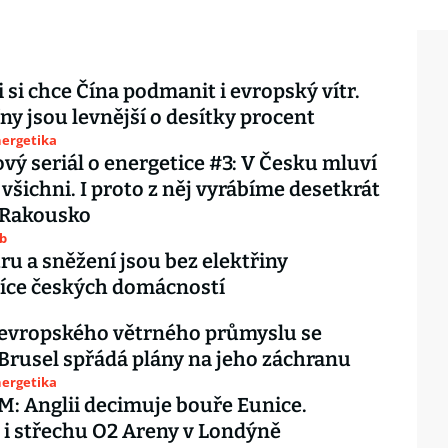
i si chce Čína podmanit i evropský vítr.
íny jsou levnější o desítky procent
nergetika
vý seriál o energetice #3: V Česku mluví
 všichni. I proto z něj vyrábíme desetkrát
 Rakousko
ub
tru a sněžení jsou bez elektřiny
síce českých domácností
 evropského větrného průmyslu se
 Brusel spřádá plány na jeho záchranu
nergetika
 Anglii decimuje bouře Eunice.
 i střechu O2 Areny v Londýně