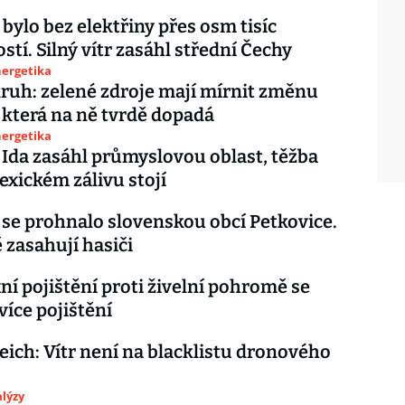
 bylo bez elektřiny přes osm tisíc
tí. Silný vítr zasáhl střední Čechy
nergetika
ruh: zelené zdroje mají mírnit změnu
 která na ně tvrdě dopadá
nergetika
Ida zasáhl průmyslovou oblast, těžba
exickém zálivu stojí
se prohnalo slovenskou obcí Petkovice.
 zasahují hasiči
í pojištění proti živelní pohromě se
více pojištění
breich: Vítr není na blacklistu dronového
lýzy