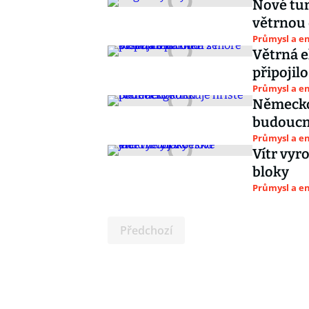
Nové tur
větrnou 
Průmysl a e
Větrná e
připojil
Průmysl a e
Německo 
budoucn
Průmysl a e
Vítr vyr
bloky
Průmysl a e
Předchozí