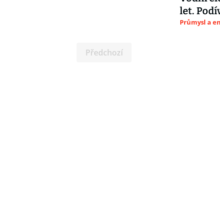
let. Podí
Průmysl a e
Předchozí