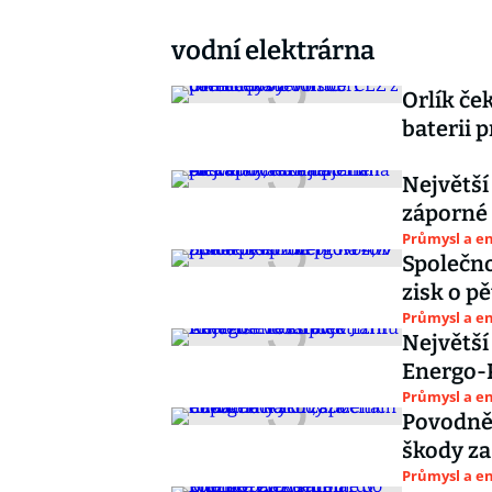
vodní elektrárna
Orlík če
baterii 
Největší
záporné 
Průmysl a e
Společno
zisk o p
Průmysl a e
Největší
Energo-P
Průmysl a e
Povodně 
škody za
Průmysl a e