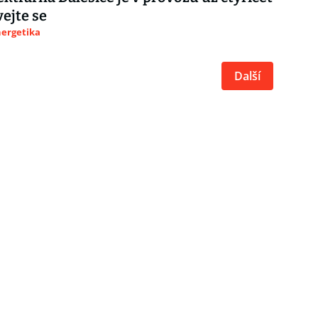
vejte se
nergetika
Další