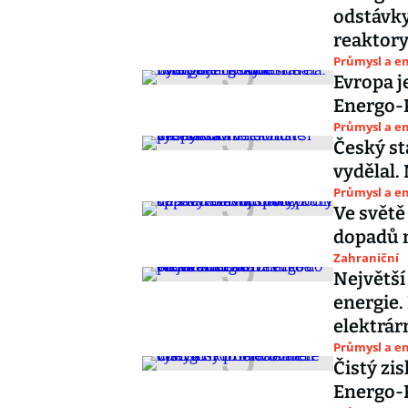
odstávky
reaktor
Průmysl a e
Evropa 
Energo-P
Průmysl a e
Český st
vydělal. 
Průmysl a e
Ve světě 
dopadů n
Zahraniční
Největší
energie.
elektrár
Průmysl a e
Čistý zi
Energo-P