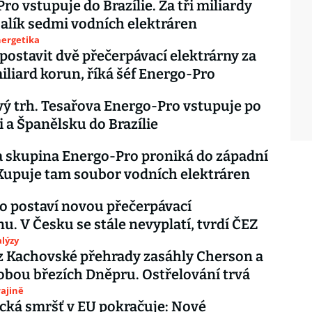
ro vstupuje do Brazílie. Za tři miliardy
alík sedmi vodních elektráren
nergetika
ostavit dvě přečerpávací elektrárny za
iliard korun, říká šéf Energo-Pro
vý trh. Tesařova Energo-Pro vstupuje po
 a Španělsku do Brazílie
 skupina Energo-Pro proniká do západní
Kupuje tam soubor vodních elektráren
 postaví novou přečerpávací
nu. V Česku se stále nevyplatí, tvrdí ČEZ
lýzy
z Kachovské přehrady zasáhly Cherson a
obou březích Dněpru. Ostřelování trvá
ajině
cká smršť v EU pokračuje: Nové