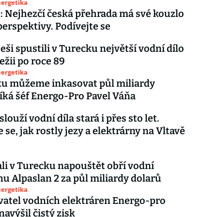
nergetika
: Nejhezčí česká přehrada má své kouzlo
 perspektivy. Podívejte se
eši spustili v Turecku největší vodní dílo
ežii po roce 89
nergetika
ku můžeme inkasovat půl miliardy
říká šéf Energo-Pro Pavel Váňa
louží vodní díla stará i přes sto let.
 se, jak rostly jezy a elektrárny na Vltavě
ali v Turecku napouštět obří vodní
nu Alpaslan 2 za půl miliardy dolarů
nergetika
atel vodních elektráren Energo-pro
navýšil čistý zisk