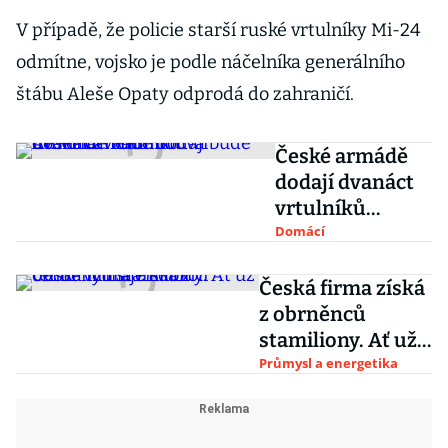
V případě, že policie starší ruské vrtulníky Mi-24
odmítne, vojsko je podle náčelníka generálního
štábu Aleše Opaty odprodá do zahraničí.
České armádě
dodají dvanáct
vrtulníků
Američané.
Domácí
Smlouva bude
do konce roku
Česká firma získá
z obrněnců
stamiliony. Ať už
tendr vyhraje
Průmysl a energetika
kdokoli