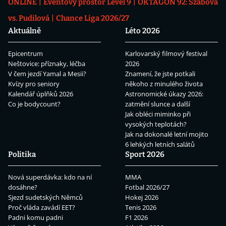
ONLINE
Eventový prostor Level 9
OKTAGON 92: Szabová
vs. Pudilová
Chance Liga 2026/27
Aktuálně
Léto 2026
Epicentrum
Karlovarský filmový festival
Neštovice: příznaky, léčba
2026
V čem jezdí Yamal a Mesii?
Znamení, že jste potkali
Kvízy pro seniory
někoho z minulého života
Kalendář úplňků 2026
Astronomické úkazy 2026:
Co je bodycount?
zatmění slunce a další
Jak obléci miminko při
vysokých teplotách?
Jak na dokonalé letní mojito
6 lehkých letních salátů
Politika
Sport 2026
Nová superdávka: kdo na ní
MMA
dosáhne?
Fotbal 2026/27
Sjezd sudetských Němců
Hokej 2026
Proč vláda zavádí EET?
Tenis 2026
Padni komu padni
F1 2026