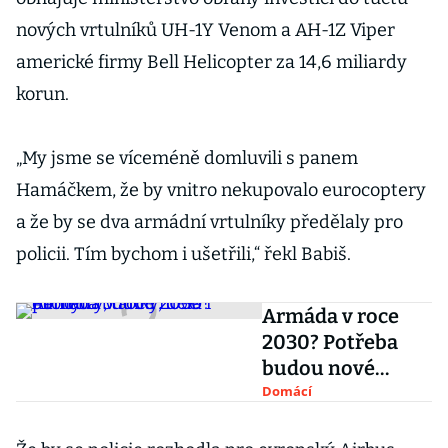
nových vrtulníků UH-1Y Venom a AH-1Z Viper
americké firmy Bell Helicopter za 14,6 miliardy
korun.
„My jsme se víceméně domluvili s panem
Hamáčkem, že by vnitro nekupovalo eurocoptery
a že by se dva armádní vrtulníky předělaly pro
policii. Tím bychom i ušetřili,“ řekl Babiš.
Armáda v roce
2030? Potřeba
budou nové
pandury, tanky,
Domácí
děla i drony