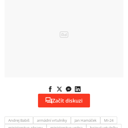
Začít diskuzi
Andrej Babiš
armádní vrtulníky
Jan Hamáček
Mi-24
ministerstvo obrany
ministerstvo vnitra
bojové vrtulníky