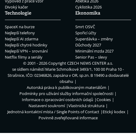
Výpověď z práce vzor
Atletika 2026
Divoký kačer
Cyklistika 2026
Technologie
Ekonomika
SpaceX na burze
Smrt OSVČ
Nejlepší telefony
Spořicí účty
Nejlepší AI zdarma
Superdávka – změny
Nejlepší chytré hodinky
Důchody 2027
Nejlepší VPN – srovnání
Minimální mzda 2027
Netflix filmy a seriály
Senior Pas – slevy
© 2001 - 2026 Copyright
CZECH NEWS CENTER a.s.
se sídlem náměstí Marie Schmolkové 3493/1, 100 00 Praha 10 -
Strašnice, IČO: 02346826, zapsána v OR, sp.zn. B 19490 a dodavatelé
obsahu
Autorská práva k publikovaným materiálům
Podmínky pro užívání služby informační společnosti
Informace o zpracování osobních údajů
Cookies
Nastavení soukromí
Vlastnická struktura
Jednotná kontaktní místa / Single Points of Contact
Etický kodex
Povinně zveřejňované informace