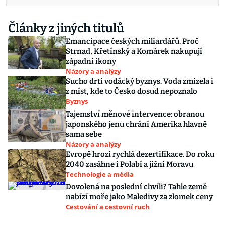
Články z jiných titulů
Emancipace českých miliardářů. Proč
Strnad, Křetínský a Komárek nakupují
západní ikony
Názory a analýzy
Sucho drtí vodácký byznys. Voda zmizela i
z míst, kde to Česko dosud nepoznalo
Byznys
Tajemství měnové intervence: obranou
japonského jenu chrání Amerika hlavně
sama sebe
Názory a analýzy
Evropě hrozí rychlá dezertifikace. Do roku
2040 zasáhne i Polabí a jižní Moravu
Technologie a média
Dovolená na poslední chvíli? Tahle země
nabízí moře jako Maledivy za zlomek ceny
Cestování a cestovní ruch