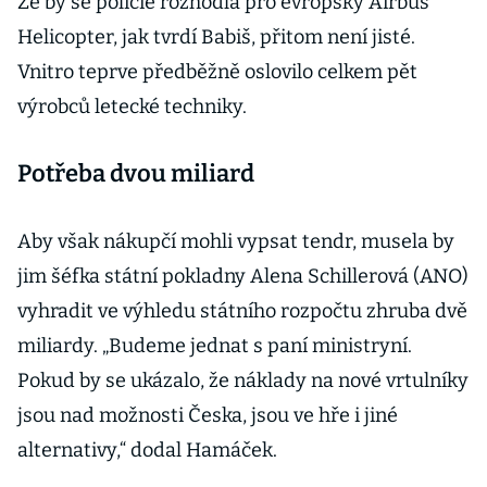
Že by se policie rozhodla pro evropský Airbus
Helicopter, jak tvrdí Babiš, přitom není jisté.
Vnitro teprve předběžně oslovilo celkem pět
výrobců letecké techniky.
Potřeba dvou miliard
Aby však nákupčí mohli vypsat tendr, musela by
jim šéfka státní pokladny Alena Schillerová (ANO)
vyhradit ve výhledu státního rozpočtu zhruba dvě
miliardy. „Budeme jednat s paní ministryní.
Pokud by se ukázalo, že náklady na nové vrtulníky
jsou nad možnosti Česka, jsou ve hře i jiné
alternativy,“ dodal Hamáček.