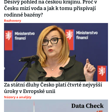
Děsivý pohled na českou krajinu. Proč v
Česku mizí voda a jak k tomu přispívají
rodinné bazény?
Rozhovory
Za státní dluhy Česko platí čtvrté nejvyšší
úroky v Evropské unii
Názory a analýzy