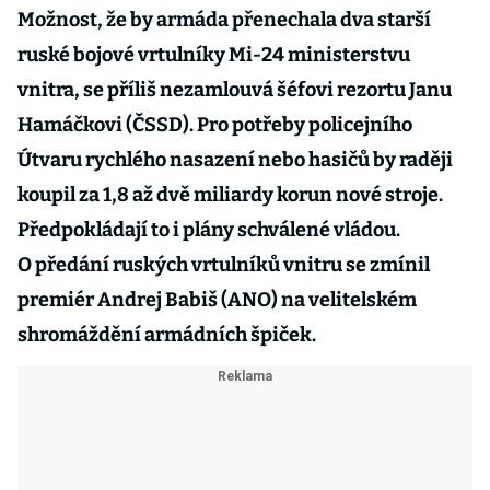
Možnost, že by armáda přenechala dva starší
ruské bojové vrtulníky Mi-24 ministerstvu
vnitra, se příliš nezamlouvá šéfovi rezortu Janu
Hamáčkovi (ČSSD). Pro potřeby policejního
Útvaru rychlého nasazení nebo hasičů by raději
koupil za 1,8 až dvě miliardy korun nové stroje.
Předpokládají to i plány schválené vládou.
O předání ruských vrtulníků vnitru se zmínil
premiér Andrej Babiš (ANO) na velitelském
shromáždění armádních špiček.