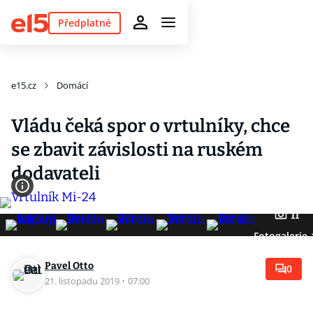
Předplatné
e15.cz
Domácí
Vládu čeká spor o vrtulníky, chce
se zbavit závislosti na ruském
dodavateli
11
Fotogalerie
Pavel Otto
0
21. listopadu 2019
·
07:00