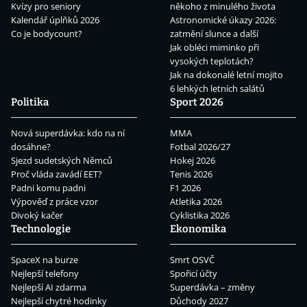
Kvízy pro seniory
někoho z minulého života
Kalendář úplňků 2026
Astronomické úkazy 2026:
Co je bodycount?
zatmění slunce a další
Jak obléci miminko při
vysokých teplotách?
Jak na dokonalé letní mojito
6 lehkých letních salátů
Politika
Sport 2026
Nová superdávka: kdo na ní
MMA
dosáhne?
Fotbal 2026/27
Sjezd sudetských Němců
Hokej 2026
Proč vláda zavádí EET?
Tenis 2026
Padni komu padni
F1 2026
Výpověď z práce vzor
Atletika 2026
Divoký kačer
Cyklistika 2026
Technologie
Ekonomika
SpaceX na burze
Smrt OSVČ
Nejlepší telefony
Spořicí účty
Nejlepší AI zdarma
Superdávka – změny
Nejlepší chytré hodinky
Důchody 2027