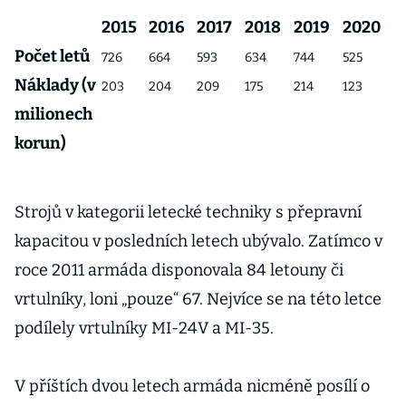
2015
2016
2017
2018
2019
2020
Počet letů
726
664
593
634
744
525
Náklady (v
203
204
209
175
214
123
milionech
korun)
Strojů v kategorii letecké techniky s přepravní
kapacitou v posledních letech ubývalo. Zatímco v
roce 2011 armáda disponovala 84 letouny či
vrtulníky, loni „pouze“ 67. Nejvíce se na této letce
podílely vrtulníky MI-24V a MI-35.
V příštích dvou letech armáda nicméně posílí o