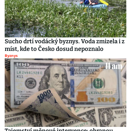
Sucho drtí vodácký byznys. Voda zmizela i z
míst, kde to Česko dosud nepoznalo
Byznys
Tajemství měnové intervence: obranou