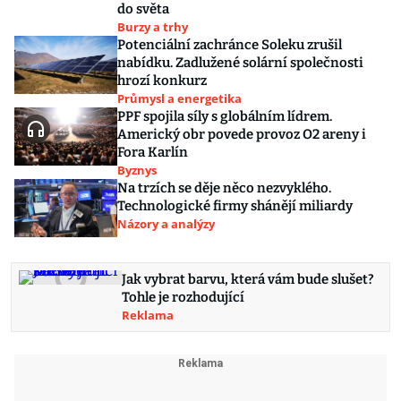
do světa
Burzy a trhy
Potenciální zachránce Soleku zrušil
nabídku. Zadlužené solární společnosti
hrozí konkurz
Průmysl a energetika
PPF spojila síly s globálním lídrem.
Americký obr povede provoz O2 areny i
Fora Karlín
Byznys
Na trzích se děje něco nezvyklého.
Technologické firmy shánějí miliardy
Názory a analýzy
Jak vybrat barvu, která vám bude slušet?
Tohle je rozhodující
Reklama