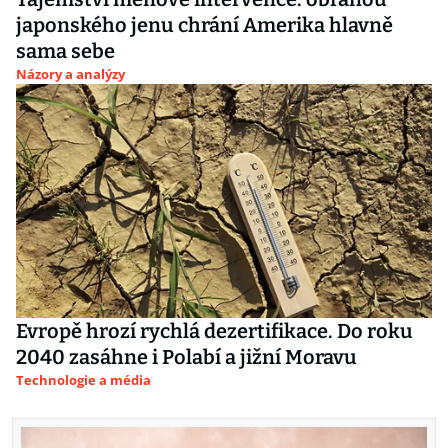
japonského jenu chrání Amerika hlavně
sama sebe
Názory a analýzy
Evropě hrozí rychlá dezertifikace. Do roku
2040 zasáhne i Polabí a jižní Moravu
Technologie a média