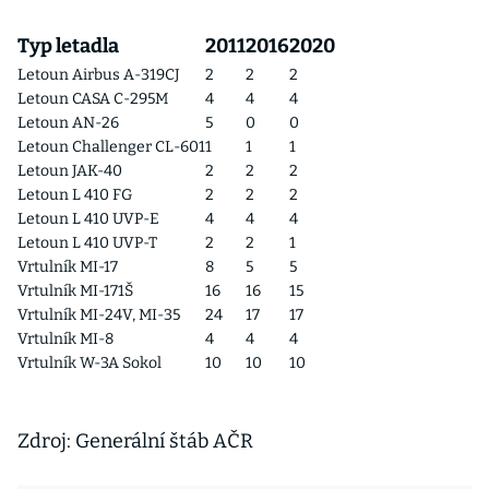
Typ letadla
2011
2016
2020
Letoun Airbus A-319CJ
2
2
2
Letoun CASA C-295M
4
4
4
Letoun AN-26
5
0
0
Letoun Challenger CL-601
1
1
1
Letoun JAK-40
2
2
2
Letoun L 410 FG
2
2
2
Letoun L 410 UVP-E
4
4
4
Letoun L 410 UVP-T
2
2
1
Vrtulník MI-17
8
5
5
Vrtulník MI-171Š
16
16
15
Vrtulník MI-24V, MI-35
24
17
17
Vrtulník MI-8
4
4
4
Vrtulník W-3A Sokol
10
10
10
Zdroj: Generální štáb AČR