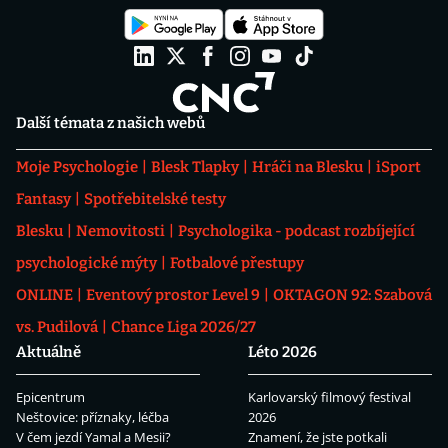
Další témata z našich webů
Moje Psychologie
Blesk Tlapky
Hráči na Blesku
iSport
Fantasy
Spotřebitelské testy
Blesku
Nemovitosti
Psychologika - podcast rozbíjející
psychologické mýty
Fotbalové přestupy
ONLINE
Eventový prostor Level 9
OKTAGON 92: Szabová
vs. Pudilová
Chance Liga 2026/27
Aktuálně
Léto 2026
Epicentrum
Karlovarský filmový festival
Neštovice: příznaky, léčba
2026
V čem jezdí Yamal a Mesii?
Znamení, že jste potkali