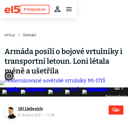
Předplatné
e15.cz
Domácí
Armáda posílí o bojové vrtulníky i
transportní letoun. Loni létala
méně a ušetřila
7
Fotogalerie
Jiří Liebreich
0
5. dubna 2021
·
11:08