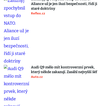
Aliance už je jen iluzí bezpečnosti, řídí ji
staré doktríny
Reflex.cz
Audi Q9 mělo mít kontroverzní prvek,
který někde zakazují. Zasáhl nejvyšší šéf
Auto.cz