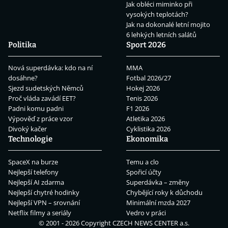
Jak obléci miminko při
vysokých teplotách?
Jak na dokonalé letní mojito
6 lehkých letních salátů
Politika
Sport 2026
Nová superdávka: kdo na ní
MMA
dosáhne?
Fotbal 2026/27
Sjezd sudetských Němců
Hokej 2026
Proč vláda zavádí EET?
Tenis 2026
Padni komu padni
F1 2026
Výpověď z práce vzor
Atletika 2026
Divoký kačer
Cyklistika 2026
Technologie
Ekonomika
SpaceX na burze
Temu a clo
Nejlepší telefony
Spořicí účty
Nejlepší AI zdarma
Superdávka – změny
Nejlepší chytré hodinky
Chybějící roky k důchodu
Nejlepší VPN – srovnání
Minimální mzda 2027
Netflix filmy a seriály
Vedro v práci
© 2001 - 2026 Copyright
CZECH NEWS CENTER a.s.