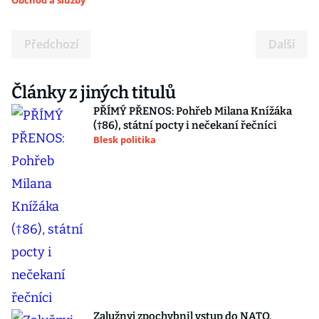
Obchod a služby
Předchozí
Další
Články z jiných titulů
PŘÍMÝ PŘENOS: Pohřeb Milana Knížáka
(†86), státní pocty i nečekaní řečníci
Blesk politika
Zalužnyj zpochybnil vstup do NATO.