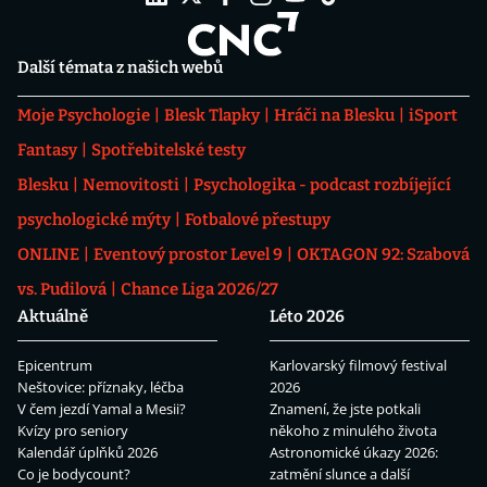
Další témata z našich webů
Moje Psychologie
Blesk Tlapky
Hráči na Blesku
iSport
Fantasy
Spotřebitelské testy
Blesku
Nemovitosti
Psychologika - podcast rozbíjející
psychologické mýty
Fotbalové přestupy
ONLINE
Eventový prostor Level 9
OKTAGON 92: Szabová
vs. Pudilová
Chance Liga 2026/27
Aktuálně
Léto 2026
Epicentrum
Karlovarský filmový festival
Neštovice: příznaky, léčba
2026
V čem jezdí Yamal a Mesii?
Znamení, že jste potkali
Kvízy pro seniory
někoho z minulého života
Kalendář úplňků 2026
Astronomické úkazy 2026:
Co je bodycount?
zatmění slunce a další