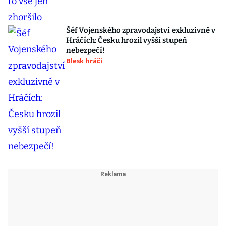
Šéf Vojenského zpravodajství exkluzivně v
Hráčích: Česku hrozil vyšší stupeň
nebezpečí!
Blesk hráči