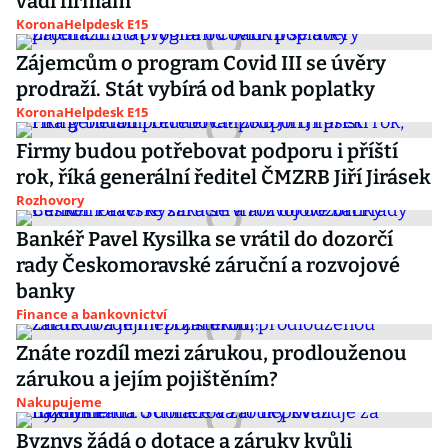
vadí firmám
KoronaHelpdesk E15
Zájemcům o program Covid III se úvěry
prodraží. Stát vybírá od bank poplatky
KoronaHelpdesk E15
Firmy budou potřebovat podporu i příští
rok, říká generální ředitel ČMZRB Jiří Jirásek
Rozhovory
Bankéř Pavel Kysilka se vrátil do dozorčí
rady Českomoravské záruční a rozvojové
banky
Finance a bankovnictví
Znáte rozdíl mezi zárukou, prodlouženou
zárukou a jejím pojištěním?
Nakupujeme
Byznys žádá o dotace a záruky kvůli