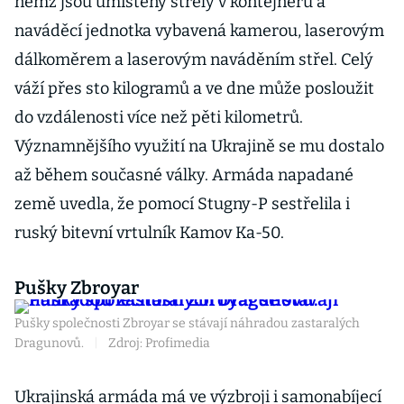
němž jsou umístěny střely v kontejneru a
naváděcí jednotka vybavená kamerou, laserovým
dálkoměrem a laserovým naváděním střel. Celý
váží přes sto kilogramů a ve dne může posloužit
do vzdálenosti více než pěti kilometrů.
Významnějšího využití na Ukrajině se mu dostalo
až během současné války. Armáda napadané
země uvedla, že pomocí Stugny-P sestřelila i
ruský bitevní vrtulník Kamov Ka-50.
Pušky Zbroyar
Pušky společnosti Zbroyar se stávají náhradou zastaralých
Dragunovů.
|
Zdroj: Profimedia
Ukrajinská armáda má ve výzbroji i samonabíjecí