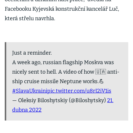
Facebooku Kyjevská konstrukční kancelář Luč,
která střelu navrhla.
Just a reminder.
A week ago, russian flagship Moskva was
nicely sent to hell. A video of how 🇺🇦 anti-
ship cruise missile Neptune works.💪
#SlavaUkraini
pic.twitter.com/u8rI2iV1is
— Oleksiy Biloshytskiy (@Biloshytsky)
21.
dubna 2022