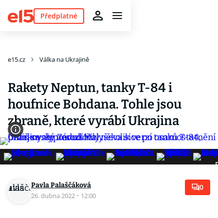
Předplatné
e15.cz
Válka na Ukrajině
Rakety Neptun, tanky T-84 i
houfnice Bohdana. Tohle jsou
zbraně, které vyrábí Ukrajina
Pavla Palaščáková
0
26. dubna 2022
·
12:00