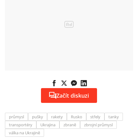
Začít diskuzi
průmysl
pušky
rakety
Rusko
střely
tanky
transportéry
Ukrajina
zbraně
zbrojní průmysl
válka na Ukrajině