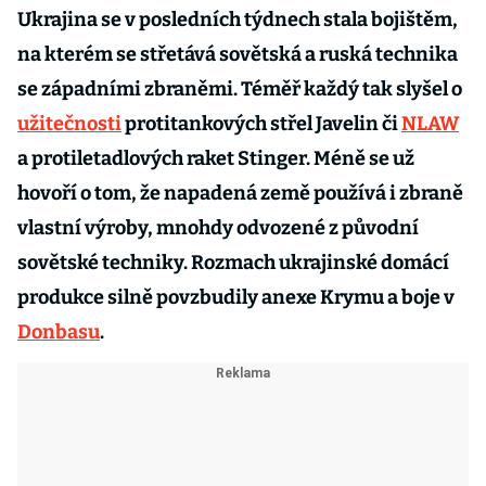
Ukrajina se v posledních týdnech stala bojištěm,
na kterém se střetává sovětská a ruská technika
se západními zbraněmi. Téměř každý tak slyšel o
užitečnosti
protitankových střel Javelin či
NLAW
a protiletadlových raket Stinger. Méně se už
hovoří o tom, že napadená země používá i zbraně
vlastní výroby, mnohdy odvozené z původní
sovětské techniky. Rozmach ukrajinské domácí
produkce silně povzbudily anexe Krymu a boje v
Donbasu
.