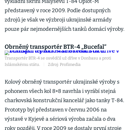
výkladní skříní Malyševu T-84 Oplot-M
představený v roce 2009. Podle dostupných
zdrojů je však ve výzbroji ukrajinské armády
pouze pár nejmodernějších tanků domácí výroby.
Obrněný transportér BTR-4 „Bucefal“
Transportér BTR-4 se osvědčil už dříve v Donbasu a proti
Islámskému státu.
|
Zdroj: Profimedia
Kolový obrněný transportér ukrajinské výroby s
pohonem všech kol 8×8 navrhla i vyrábí stejná
charkovská konstrukční kancelář jako tanky T-84.
Prototyp byl představen v červnu 2006 na
výstavě v Kyjevě a sériová výroba začala o dva
roky později. V roce 2009 se dostaly první stroje