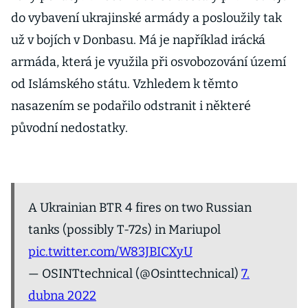
do vybavení ukrajinské armády a posloužily tak
už v bojích v Donbasu. Má je například irácká
armáda, která je využila při osvobozování území
od Islámského státu. Vzhledem k těmto
nasazením se podařilo odstranit i některé
původní nedostatky.
A Ukrainian BTR 4 fires on two Russian
tanks (possibly T-72s) in Mariupol
pic.twitter.com/W83JBICXyU
— OSINTtechnical (@Osinttechnical)
7.
dubna 2022