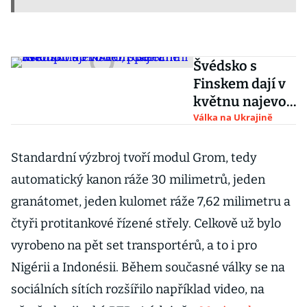
Švédsko s
Finskem dají v
květnu najevo
vůli společně
Válka na Ukrajině
vstoupit do
NATO, píše
Standardní výzbroj tvoří modul Grom, tedy
tamní tisk
automatický kanon ráže 30 milimetrů, jeden
granátomet, jeden kulomet ráže 7,62 milimetru a
čtyři protitankové řízené střely. Celkově už bylo
vyrobeno na pět set transportérů, a to i pro
Nigérii a Indonésii. Během současné války se na
sociálních sítích rozšířilo například video, na