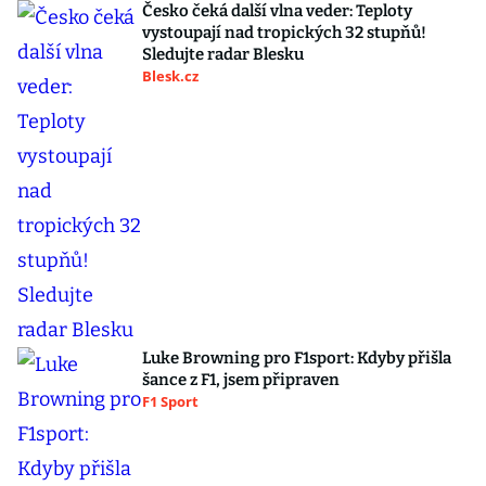
Česko čeká další vlna veder: Teploty
vystoupají nad tropických 32 stupňů!
Sledujte radar Blesku
Blesk.cz
Luke Browning pro F1sport: Kdyby přišla
šance z F1, jsem připraven
F1 Sport