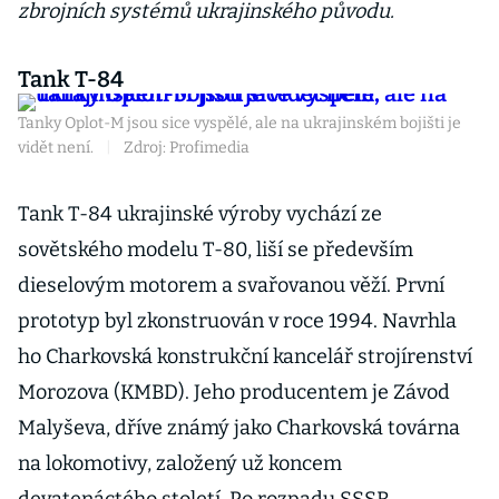
zbrojních systémů ukrajinského původu.
Tank T-84
Tanky Oplot-M jsou sice vyspělé, ale na ukrajinském bojišti je
vidět není.
|
Zdroj: Profimedia
Tank T-84 ukrajinské výroby vychází ze
sovětského modelu T-80, liší se především
dieselovým motorem a svařovanou věží. První
prototyp byl zkonstruován v roce 1994. Navrhla
ho Charkovská konstrukční kancelář strojírenství
Morozova (KMBD). Jeho producentem je Závod
Malyševa, dříve známý jako Charkovská továrna
na lokomotivy, založený už koncem