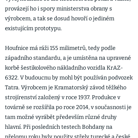
provázejí ho i spory ministerstva obrany s
výrobcem, a tak se dosud hovoří o jediném
existujícím prototypu.
Houfnice má ráži 155 milimetrů, tedy podle
západního standardu, a je umístěna na upravené
korbě šestikolového nákladního vozidla KrAZ-
6322. V budoucnu by mohl být používán podvozek
Tatra. Výrobcem je Kramatorský závod těžkého
strojírenství založený v roce 1937. Produkce v
továrně se rozšířila po roce 2014, v současnosti je
tam možné vyrábět především různé druhy
hlavní. Při posledních testech Bohdany na
přelomu roku byly použity střely turecké a české