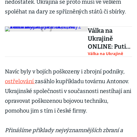
nedostatek. Ukrajina se proto musí ve velkém
spoléhat na dary ze spřízněných států či sbírky.
Válka na
Ukrajině
ONLINE: Putin
cítí
Válka na Ukrajině
beztrestnost,
když svět váhá
Navíc byly v bojích poškozeny i zbrojní podniky,
zvýšit tlak,
ostřelování
zasáhlo kupříkladu továrnu Antonov.
míní Zelenskyj
Ukrajinské společnosti v současnosti nestíhají ani
opravovat poškozenou bojovou techniku,
pomohou jim s tím i české firmy.
Přinášíme příklady nejvýznamnějších zbraní a