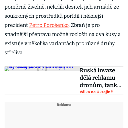
poměrně živelně, několik desítek jich armádě ze
soukromých prostředků pořídil i někdejší
prezident
Petro Porošenko
. Zbraň je pro
snadnější přepravu možné rozložit na dva kusy a
existuje v několika variantách pro různé druhy
střeliva.
Ruská invaze
dělá reklamu
dronům, tanky
selhávají.
Válka na Ukrajině
Výzbroj české
armády
zaostává