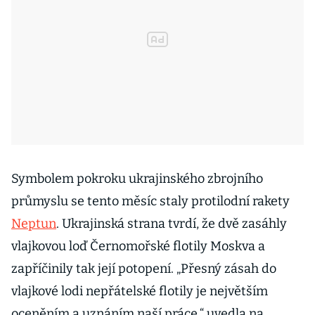
Symbolem pokroku ukrajinského zbrojního
průmyslu se tento měsíc staly protilodní rakety
Neptun
. Ukrajinská strana tvrdí, že dvě zasáhly
vlajkovou loď Černomořské flotily Moskva a
zapříčinily tak její potopení. „Přesný zásah do
vlajkové lodi nepřátelské flotily je největším
oceněním a uznáním naší práce,“ uvedla na