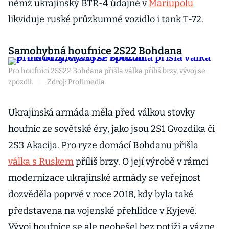
němž ukrajinský BTR-4 údajně v
Mariupolu
likviduje ruské průzkumné vozidlo i tank T-72.
Samohybná houfnice 2S22 Bohdana
Pro houfnici 2SS22 Bohdana přišla válka příliš brzy, vývoj se
zpozdil.
|
Zdroj: Profimedia
Ukrajinská armáda měla před válkou stovky
houfnic ze sovětské éry, jako jsou 2S1 Gvozdika či
2S3 Akacija. Pro ryze domácí Bohdanu přišla
válka s Ruskem
příliš brzy. O její výrobě v rámci
modernizace ukrajinské armády se veřejnost
dozvěděla poprvé v roce 2018, kdy byla také
představena na vojenské přehlídce v Kyjevě.
Vývoj houfnice se ale neobešel bez potíží a vázne,