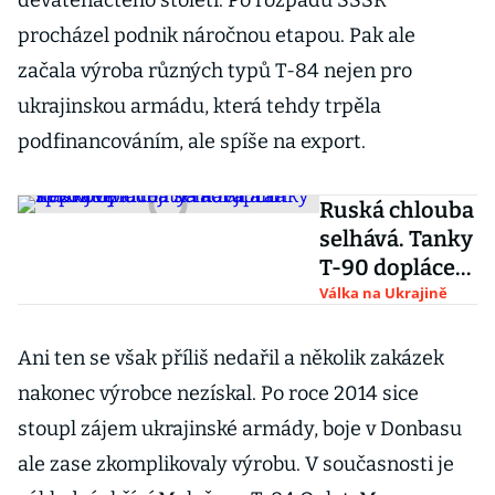
devatenáctého století. Po rozpadu SSSR
procházel podnik náročnou etapou. Pak ale
začala výroba různých typů T-84 nejen pro
ukrajinskou armádu, která tehdy trpěla
podfinancováním, ale spíše na export.
Ruská chlouba
selhává. Tanky
T-90 doplácejí
na korupci a
Válka na Ukrajině
špičkové
armaty raději
Ani ten se však příliš nedařil a několik zakázek
ani nepřijely
nakonec výrobce nezískal. Po roce 2014 sice
stoupl zájem ukrajinské armády, boje v Donbasu
ale zase zkomplikovaly výrobu. V současnosti je