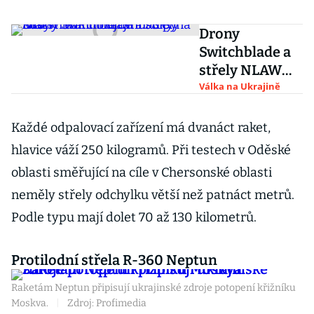
Drony
Switchblade a
střely NLAW
brání Ukrajinu.
Válka na Ukrajině
Šípy Starstreak
trhají stíhačky
Každé odpalovací zařízení má dvanáct raket,
na kusy
hlavice váží 250 kilogramů. Při testech v Oděské
oblasti směřující na cíle v Chersonské oblasti
neměly střely odchylku větší než patnáct metrů.
Podle typu mají dolet 70 až 130 kilometrů.
Protilodní střela R-360 Neptun
Raketám Neptun připisují ukrajinské zdroje potopení křižníku
Moskva.
|
Zdroj: Profimedia