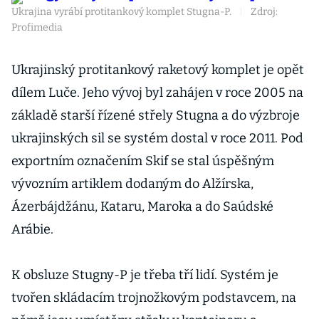
Ukrajina vyrábí protitankový komplet Stugna-P.
|
Zdroj:
Profimedia
Ukrajinský protitankový raketový komplet je opět
dílem Luče. Jeho vývoj byl zahájen v roce 2005 na
základě starší řízené střely Stugna a do výzbroje
ukrajinských sil se systém dostal v roce 2011. Pod
exportním označením Skif se stal úspěšným
vývozním artiklem dodaným do Alžírska,
Ázerbájdžánu, Kataru, Maroka a do Saúdské
Arábie.
K obsluze Stugny-P je třeba tří lidí. Systém je
tvořen skládacím trojnožkovým podstavcem, na