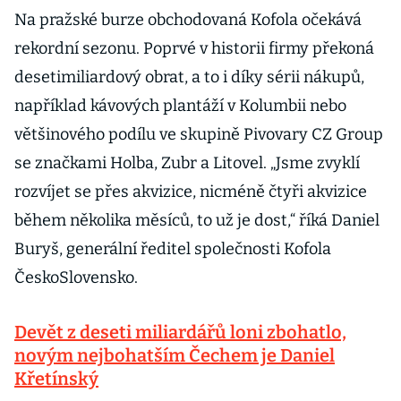
Na pražské burze obchodovaná Kofola očekává
rekordní sezonu. Poprvé v historii firmy překoná
desetimiliardový obrat, a to i díky sérii nákupů,
například kávových plantáží v Kolumbii nebo
většinového podílu ve skupině Pivovary CZ Group
se značkami Holba, Zubr a Litovel. „Jsme zvyklí
rozvíjet se přes akvizice, nicméně čtyři akvizice
během několika měsíců, to už je dost,“ říká Daniel
Buryš, generální ředitel společnosti Kofola
ČeskoSlovensko.
Devět z deseti miliardářů loni zbohatlo,
novým nejbohatším Čechem je Daniel
Křetínský