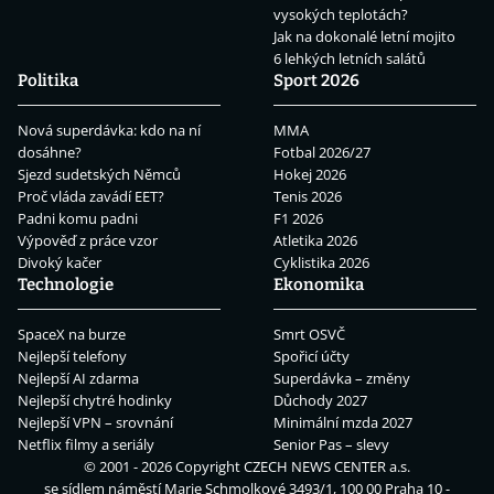
vysokých teplotách?
Jak na dokonalé letní mojito
6 lehkých letních salátů
Politika
Sport 2026
Nová superdávka: kdo na ní
MMA
dosáhne?
Fotbal 2026/27
Sjezd sudetských Němců
Hokej 2026
Proč vláda zavádí EET?
Tenis 2026
Padni komu padni
F1 2026
Výpověď z práce vzor
Atletika 2026
Divoký kačer
Cyklistika 2026
Technologie
Ekonomika
SpaceX na burze
Smrt OSVČ
Nejlepší telefony
Spořicí účty
Nejlepší AI zdarma
Superdávka – změny
Nejlepší chytré hodinky
Důchody 2027
Nejlepší VPN – srovnání
Minimální mzda 2027
Netflix filmy a seriály
Senior Pas – slevy
© 2001 - 2026 Copyright
CZECH NEWS CENTER a.s.
se sídlem náměstí Marie Schmolkové 3493/1, 100 00 Praha 10 -