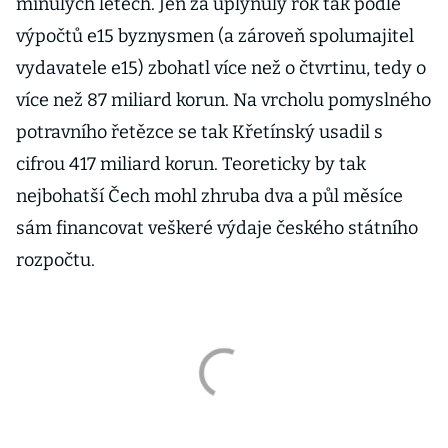
minulých letech. Jen za uplynulý rok tak podle
výpočtů e15 byznysmen (a zároveň spolumajitel
vydavatele e15) zbohatl více než o čtvrtinu, tedy o
více než 87 miliard korun. Na vrcholu pomyslného
potravního řetězce se tak Křetínský usadil s
cifrou 417 miliard korun. Teoreticky by tak
nejbohatší Čech mohl zhruba dva a půl měsíce
sám financovat veškeré výdaje českého státního
rozpočtu.