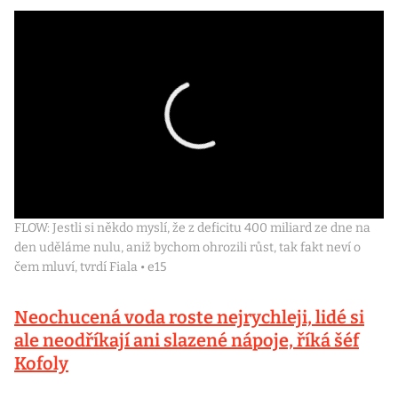
FLOW: Jestli si někdo myslí, že z deficitu 400 miliard ze dne na
den uděláme nulu, aniž bychom ohrozili růst, tak fakt neví o
čem mluví, tvrdí Fiala • e15
Neochucená voda roste nejrychleji, lidé si
ale neodříkají ani slazené nápoje, říká šéf
Kofoly