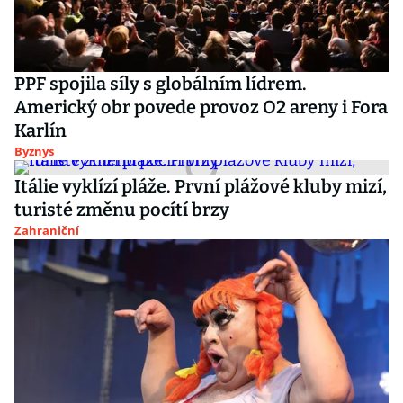
PPF spojila síly s globálním lídrem.
Americký obr povede provoz O2 areny i Fora
Karlín
Byznys
Itálie vyklízí pláže. První plážové kluby mizí,
turisté změnu pocítí brzy
Zahraniční