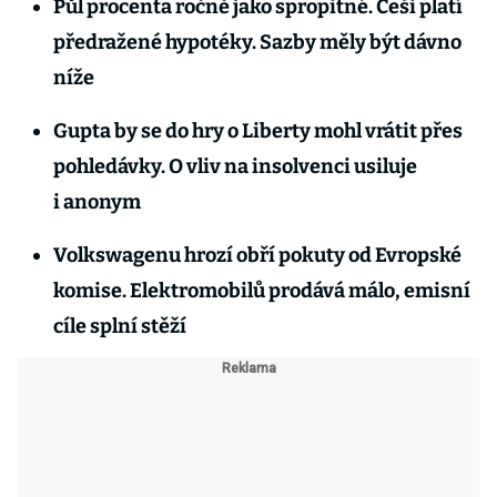
Půl procenta ročně jako spropitné. Češi platí
předražené hypotéky. Sazby měly být dávno
níže
Gupta by se do hry o Liberty mohl vrátit přes
pohledávky. O vliv na insolvenci usiluje
i anonym
Volkswagenu hrozí obří pokuty od Evropské
komise. Elektromobilů prodává málo, emisní
cíle splní stěží