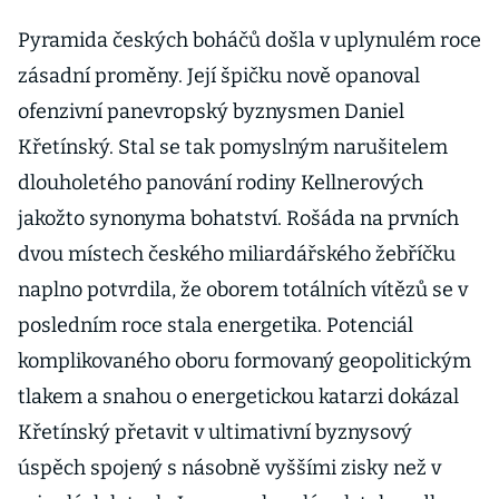
Pyramida českých boháčů došla v uplynulém roce
zásadní proměny. Její špičku nově opanoval
ofenzivní panevropský byznysmen Daniel
Křetínský. Stal se tak pomyslným narušitelem
dlouholetého panování rodiny Kellnerových
jakožto synonyma bohatství. Rošáda na prvních
dvou místech českého miliardářského žebříčku
naplno potvrdila, že oborem totálních vítězů se v
posledním roce stala energetika. Potenciál
komplikovaného oboru formovaný geopolitickým
tlakem a snahou o energetickou katarzi dokázal
Křetínský přetavit v ultimativní byznysový
úspěch spojený s násobně vyššími zisky než v