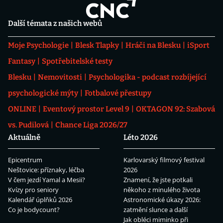
Další témata z našich webů
Moje Psychologie
Blesk Tlapky
Hráči na Blesku
iSport
Fantasy
Spotřebitelské testy
Blesku
Nemovitosti
Psychologika - podcast rozbíjející
psychologické mýty
Fotbalové přestupy
ONLINE
Eventový prostor Level 9
OKTAGON 92: Szabová
vs. Pudilová
Chance Liga 2026/27
Aktuálně
Léto 2026
Epicentrum
Karlovarský filmový festival
Neštovice: příznaky, léčba
2026
V čem jezdí Yamal a Mesii?
Znamení, že jste potkali
Kvízy pro seniory
někoho z minulého života
Kalendář úplňků 2026
Astronomické úkazy 2026:
Co je bodycount?
zatmění slunce a další
Jak obléci miminko při