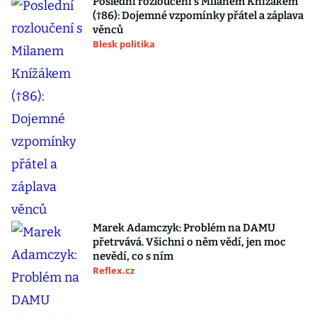
Poslední rozloučení s Milanem Knížákem
(†86): Dojemné vzpomínky přátel a záplava
věnců
Blesk politika
Marek Adamczyk: Problém na DAMU
přetrvává. Všichni o něm vědí, jen moc
nevědí, co s ním
Reflex.cz