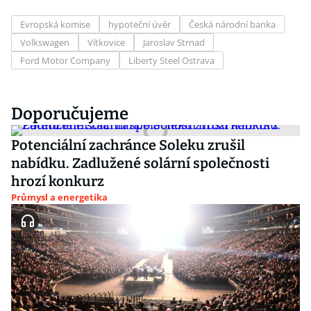
Evropská komise
hypoteční úvěr
Česká národní banka
Volkswagen
Vítkovice
Jaroslav Strnad
Ford Motor Company
Liberty Steel Ostrava
Doporučujeme
Potenciální zachránce Soleku zrušil
nabídku. Zadlužené solární společnosti
hrozí konkurz
Průmysl a energetika