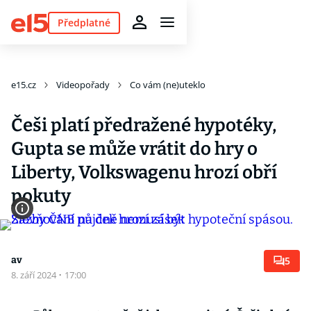
Předplatné
e15.cz
Videopořady
Co vám (ne)uteklo
Češi platí předražené hypotéky,
Gupta se může vrátit do hry o
Liberty, Volkswagenu hrozí obří
pokuty
av
5
8. září 2024
·
17:00