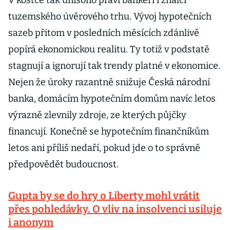
V kostce tak unisono praví bankéři i znalci
tuzemského úvěrového trhu. Vývoj hypotečních
sazeb přitom v posledních měsících zdánlivě
popírá ekonomickou realitu. Ty totiž v podstatě
stagnují a ignorují tak trendy platné v ekonomice.
Nejen že úroky razantně snižuje Česká národní
banka, domácím hypotečním domům navíc letos
výrazně zlevnily zdroje, ze kterých půjčky
financují. Konečně se hypotečním finančníkům
letos ani příliš nedaří, pokud jde o to správně
předpovědět budoucnost.
Gupta by se do hry o Liberty mohl vrátit
přes pohledávky. O vliv na insolvenci usiluje
i anonym