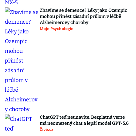
Zbavíme se demence? Léky jako Ozempic
mohou přinést zásadní průlom v léčbě
Alzheimerovy choroby
Moje Psychologie
ChatGPT teď neunavíte. Bezplatná verze
má neomezený chat a lepší model GPT-5.6
Živě.cz