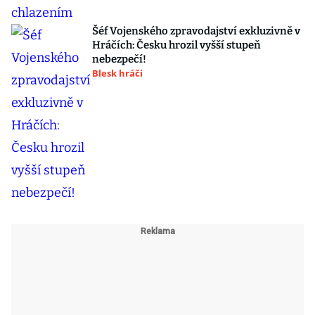
Šéf Vojenského zpravodajství exkluzivně v
Hráčích: Česku hrozil vyšší stupeň
nebezpečí!
Blesk hráči