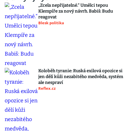
„Zcela nepřijatelné.“ Umělci tepou
Klempíře za nový návrh. Babiš: Budu
reagovat
Blesk politika
Koloběh tyranie: Ruská exilová opozice si
jen dělí kůži nezabitého medvěda, systém
ale nespraví
Reflex.cz