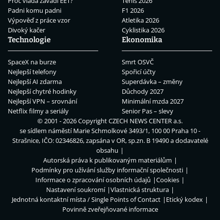
Proč vláda zavádí EET?
Tenis 2026
Padni komu padni
F1 2026
Výpověď z práce vzor
Atletika 2026
Divoký kačer
Cyklistika 2026
Technologie
Ekonomika
SpaceX na burze
Smrt OSVČ
Nejlepší telefony
Spořicí účty
Nejlepší AI zdarma
Superdávka – změny
Nejlepší chytré hodinky
Důchody 2027
Nejlepší VPN – srovnání
Minimální mzda 2027
Netflix filmy a seriály
Senior Pas – slevy
© 2001 - 2026 Copyright
CZECH NEWS CENTER a.s.
se sídlem náměstí Marie Schmolkové 3493/1, 100 00 Praha 10 -
Strašnice, IČO: 02346826, zapsána v OR, sp.zn. B 19490 a dodavatelé
obsahu
Autorská práva k publikovaným materiálům
Podmínky pro užívání služby informační společnosti
Informace o zpracování osobních údajů
Cookies
Nastavení soukromí
Vlastnická struktura
Jednotná kontaktní místa / Single Points of Contact
Etický kodex
Povinně zveřejňované informace