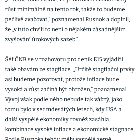
růst minimálně na tento rok, takže to budeme
pečlivě zvažovat,“ poznamenal Rusnok a doplnil,
že „v tuto chvíli to není o nějakém zásadnějším
zvyšování úrokových sazeb.“
Šéf ČNB se v rozhovoru pro deník E15 vyjádřil
také obavám ze stagflace. „Určité stagflační prvky
asi budeme pozorovat, protože inflace bude
vysoká a růst začíná být ohrožen,“ poznamenal.
Vývoj však podle něho nebude tak vážný, jako
tomu bylo v sedmdesátých letech, kdy USA a
další vyspělé ekonomiky rovněž zasáhla
kombinace vysoké inflace a ekonomické stagnace.
Podle Rusnoka tehdy měly vyspělé země