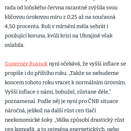
rada od loňského června razantně zvýšila svou
klíčovou úrokovou míru z 0,25 až na současná
4,50 procenta. Roli v mírnění měla sehrát i
posilující koruna, kvůli krizi na Ukrajině však
oslabila.
Guvernér Rusnok
nyní očekává, že vyšší inflace se
propíše i do příštího roku. „Takže se nebudeme
koncem tohoto roku vracet k normálním úrovním.
Vyšší inflace s námi, bohužel, zůstane déle,“
poznamenal. Podle něj je nyní pro ČNB situace
náročná, jelikož na další růst cen tlačí
neekonomické šoky. „Válka způsobí drastický růst
cen komodit, a to zejména energetických, nebo