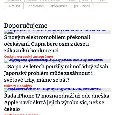
Ukrajina
Spotřebitel
ekonomika
Jiří Rusnok
Doporučujeme
S novým elektromobilem překonali
očekávání. Cupra bere osm z deseti
zákazníků konkurenci
Český a evropský autoprůmysl
USA po 28 letech použily mimořádný zásah.
Japonský problém může zasáhnout i
světové trhy, máme se bát?
Názory a analýzy
Řada iPhone 17 možná zdraží už ode dneška.
Apple navíc škrtá jejich výrobu víc, než se
čekalo