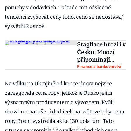
poruchy v dodávkách. To bude mít následně
tendenci zvyšovat ceny toho, čeho se nedostává,“
vysvětlil Rusnok.
Stagflace hrozí i v
Česku. Mnozí
připomínají
ropné embargo v
Finance a bankovnictví
70. letech
Na válku na Ukrajině od konce února nejvíce
zareagovala cena ropy, jelikož je Rusko jejím
významným producentem a vývozcem. Kvůli
obavám z narušení dodávek na světové trhy cena
ropy Brent vystřelila až ke 130 dolarům. Tato
situace se promítla i do velkoobchodních cen a