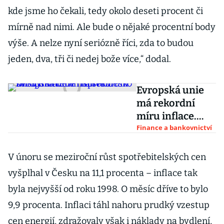
kde jsme ho čekali, tedy okolo deseti procent či
mírně nad nimi. Ale bude o nějaké procentní body
výše. A nelze nyní seriózně říci, zda to budou
jeden, dva, tři či nedej bože více,“ dodal.
Evropská unie
má rekordní
míru inflace.
Přispívá Česko
Finance a bankovnictví
se svým třetím
místem
V únoru se meziroční růst spotřebitelských cen
vyšplhal v Česku na 11,1 procenta – inflace tak
byla nejvyšší od roku 1998. O měsíc dříve to bylo
9,9 procenta. Inflaci táhl nahoru prudký vzestup
cen energií, zdražovaly však i náklady na bydlení,