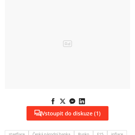
Vstoupit do diskuze (1)
stagflace
Česká národní banka
Rusko
E15
inflace