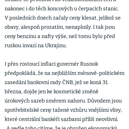
nakonec i do těch koncových u čerpacích stanic.
V posledních dnech začaly ceny klesat, jelikož se
obavy, alespoň prozatím, nenaplnily. I tak jsou
ceny benzinu a nafty výše, než tomu bylo před
ruskou invazí na Ukrajinu.
I přes rostoucí inflaci guvernér Rusnok
předpokládá, že na nejbližším měnově-politickém
zasedání bankovní rady ČNB, jež se koná 31.
března, dojde jen ke kosmetické změně
úrokových sazeb směrem nahoru. Důvodem jsou
spotřebitelské ceny tažené vzhůru vnějšími vlivy,
které centrální bankéři sazbami příliš neovlivní.
„A vedle toho cítíme, že je ohrožen ekonomický