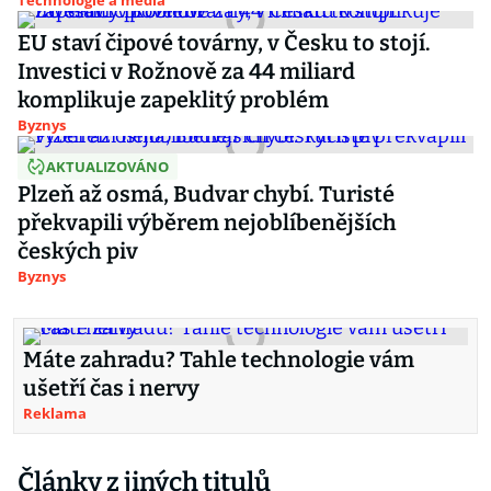
Technologie a média
EU staví čipové továrny, v Česku to stojí.
Investici v Rožnově za 44 miliard
komplikuje zapeklitý problém
Byznys
AKTUALIZOVÁNO
Plzeň až osmá, Budvar chybí. Turisté
překvapili výběrem nejoblíbenějších
českých piv
Byznys
Máte zahradu? Tahle technologie vám
ušetří čas i nervy
Reklama
Články z jiných titulů