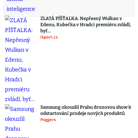
ZLATÁ PÍŠŤALKA: Nepřesný Wulkan v
Edenu, Kubečka v Hradci premiéru zvládl,
byť…
iSport.cz
Samsung okouzlil Prahu dronovou show k
odstartování prodeje nových produktů
Poggers