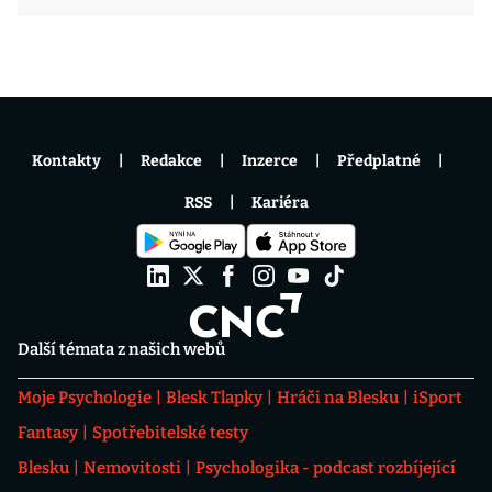
Kontakty
Redakce
Inzerce
Předplatné
RSS
Kariéra
Další témata z našich webů
Moje Psychologie
Blesk Tlapky
Hráči na Blesku
iSport
Fantasy
Spotřebitelské testy
Blesku
Nemovitosti
Psychologika - podcast rozbíjející