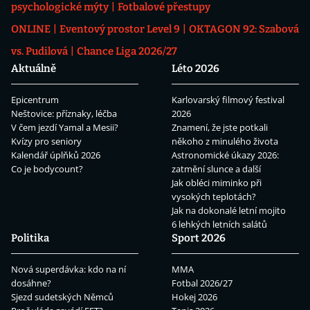
psychologické mýty
Fotbalové přestupy
ONLINE
Eventový prostor Level 9
OKTAGON 92: Szabová
vs. Pudilová
Chance Liga 2026/27
Aktuálně
Léto 2026
Epicentrum
Karlovarský filmový festival
Neštovice: příznaky, léčba
2026
V čem jezdí Yamal a Mesii?
Znamení, že jste potkali
Kvízy pro seniory
někoho z minulého života
Kalendář úplňků 2026
Astronomické úkazy 2026:
Co je bodycount?
zatmění slunce a další
Jak obléci miminko při
vysokých teplotách?
Jak na dokonalé letní mojito
6 lehkých letních salátů
Politika
Sport 2026
Nová superdávka: kdo na ní
MMA
dosáhne?
Fotbal 2026/27
Sjezd sudetských Němců
Hokej 2026