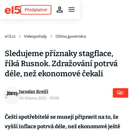
Předplatné
e15.cz
Videopořady
Očima guvernéra
Sledujeme příznaky stagflace,
říká Rusnok. Zdražování potrvá
déle, než ekonomové čekali
Jaroslav Krejčí
1
18. března 2022
·
05:00
Čeští spotřebitelé se musejí připravit na to, že
vyšší inflace potrvá déle, než ekonomové ještě