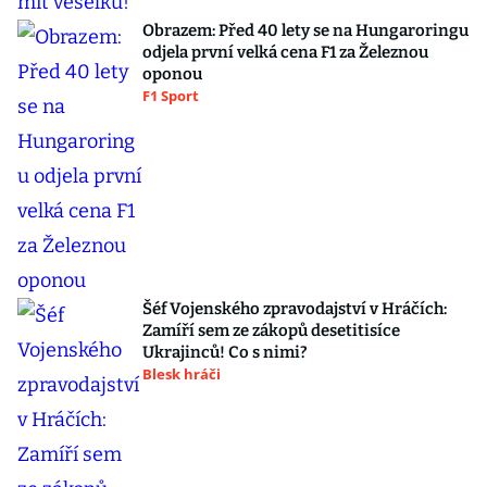
Obrazem: Před 40 lety se na Hungaroringu
odjela první velká cena F1 za Železnou
oponou
F1 Sport
Šéf Vojenského zpravodajství v Hráčích:
Zamíří sem ze zákopů desetitisíce
Ukrajinců! Co s nimi?
Blesk hráči