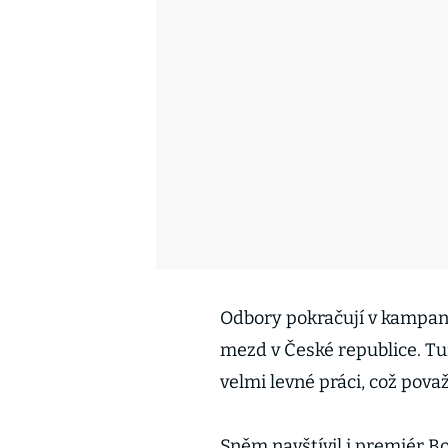
Odbory pokračují v kampani 
mezd v České republice. T
velmi levné práci, což pova
Sněm navštívil i premiér B