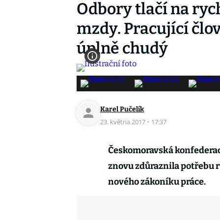
Odbory tlačí na ryc
mzdy. Pracující člo
úplně chudý
Karel Pučelík
23. května 2017
·
17:37
Českomoravská konfedera
znovu zdůraznila potřebu r
nového zákoníku práce.