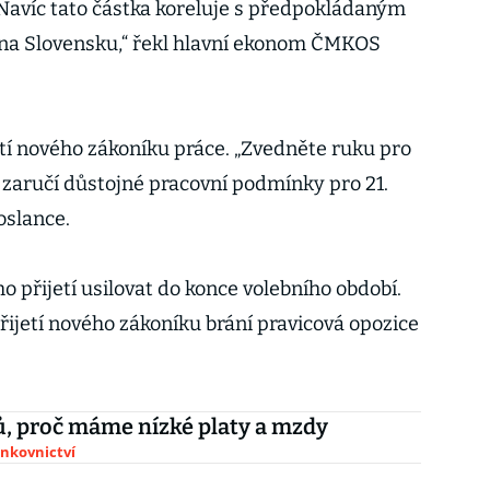
Navíc tato částka koreluje s předpokládaným
na Slovensku,“ řekl hlavní ekonom ČMKOS
etí nového zákoníku práce. „Zvedněte ruku pro
ý zaručí důstojné pracovní podmínky pro 21.
poslance.
ho přijetí usilovat do konce volebního období.
řijetí nového zákoníku brání pravicová opozice
, proč máme nízké platy a mzdy
ankovnictví