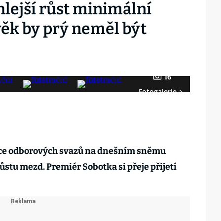
hlejší růst minimální
věk by prý neměl být
16
Fotogalerie
ce odborových svazů na dnešním sněmu
ůstu mezd. Premiér Sobotka si přeje přijetí