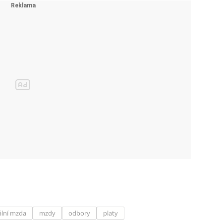
lní mzda
mzdy
odbory
platy