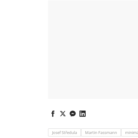
Josef Středula
Martin Fassmann
minimá