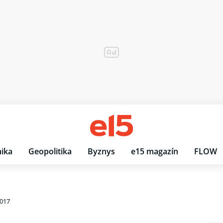
ika
Geopolitika
Byznys
e15 magazín
FLOW
2017