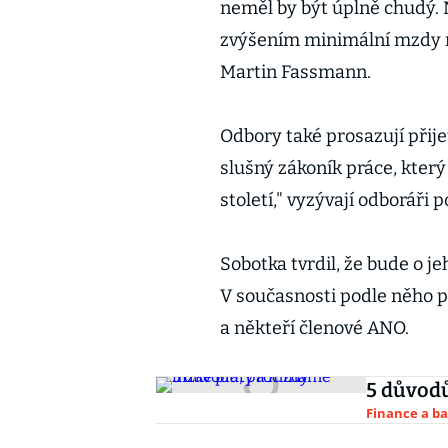
neměl by být úplně chudý. 
zvýšením minimální mzdy 
Martin Fassmann.
Odbory také prosazují přij
slušný zákoník práce, kter
století," vyzývají odboráři 
Sobotka tvrdil, že bude o je
V současnosti podle něho p
a někteří členové ANO.
5 důvodů
Finance a b