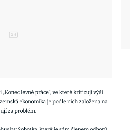
„Konec levné práce“, ve které kritizují výši
uzemská ekonomika je podle nich založena na
žují za problém.
ohuslav Sobotka, který je sám členem odborů.