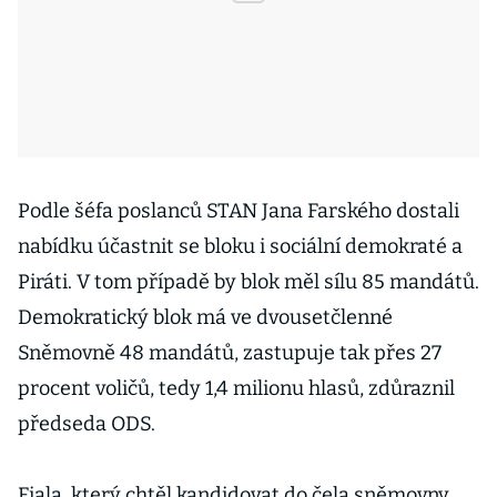
Podle šéfa poslanců STAN Jana Farského dostali
nabídku účastnit se bloku i sociální demokraté a
Piráti. V tom případě by blok měl sílu 85 mandátů.
Demokratický blok má ve dvousetčlenné
Sněmovně 48 mandátů, zastupuje tak přes 27
procent voličů, tedy 1,4 milionu hlasů, zdůraznil
předseda ODS.
Fiala, který chtěl kandidovat do čela sněmovny,