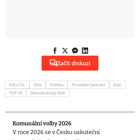
Začít diskuzi
KDU-ČSL
ODS
Politika
Povolební jednání
Stan
TOP 09
Demokratický blok
Komunální volby 2026
V roce 2026 se v Česku uskuteční