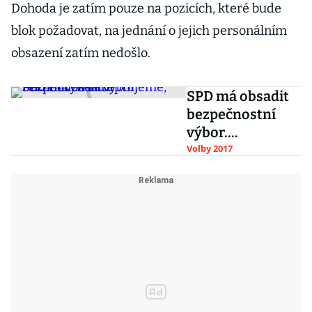
Dohoda je zatím pouze na pozicích, které bude
blok požadovat, na jednání o jejich personálním
obsazení zatím nedošlo.
SPD má obsadit
bezpečnostní
výbor.
Požadavek
Volby 2017
akceptujeme,
řekl Faltýnek