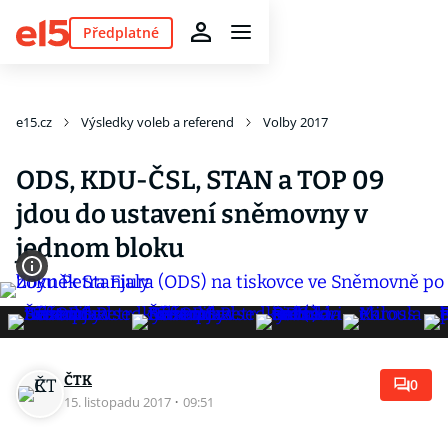
Předplatné
e15.cz
Výsledky voleb a referend
Volby 2017
ODS, KDU-ČSL, STAN a TOP 09
jdou do ustavení sněmovny v
jednom bloku
ČTK
0
15. listopadu 2017
·
09:51