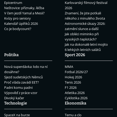
Epicentrum
Karlovarský filmový festival
Neštovice: příznaky, léčba
2026
V čem jezdí Yamal a Mesii?
Znamení, že jste potkali
Kvízy pro seniory
někoho z minulého života
Kalendář úplňků 2026
Astronomické úkazy 2026:
Co je bodycount?
zatmění slunce a další
Jak obléci miminko při
vysokých teplotách?
Jak na dokonalé letní mojito
6 lehkých letních salátů
Politika
Sport 2026
Nová superdávka: kdo na ní
MMA
dosáhne?
Fotbal 2026/27
Sjezd sudetských Němců
Hokej 2026
Proč vláda zavádí EET?
Tenis 2026
Padni komu padni
F1 2026
Výpověď z práce vzor
Atletika 2026
Divoký kačer
Cyklistika 2026
Technologie
Ekonomika
SpaceX na burze
Temu a clo