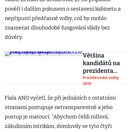
pověří i dalším pokusem o sestavení kabinetu a
nepřipustí předčasné volby, což by mohlo
znamenat dlouhodobé fungování vlády bez
důvěry.
Většina
kandidátů na
prezidenta
nesplnila
Prezidentské volby
2018
zákonné
podmínky,
Fiala ANO vyčetl, že při jednáních s ostatními
většinou jde o
stranami postupuje netransparentně a jeho
podpisy
postup je matoucí. "Abychom čelili mlžení,
zákulisním intrikám, domluvily se tyto čtyři