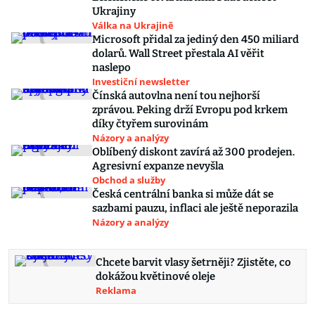
Ukrajiny
Válka na Ukrajině
Microsoft přidal za jediný den 450 miliard
dolarů. Wall Street přestala AI věřit
naslepo
Investiční newsletter
Čínská autovlna není tou nejhorší
zprávou. Peking drží Evropu pod krkem
díky čtyřem surovinám
Názory a analýzy
Oblíbený diskont zavírá až 300 prodejen.
Agresivní expanze nevyšla
Obchod a služby
Česká centrální banka si může dát se
sazbami pauzu, inflaci ale ještě neporazila
Názory a analýzy
Chcete barvit vlasy šetrněji? Zjistěte, co
dokážou květinové oleje
Reklama