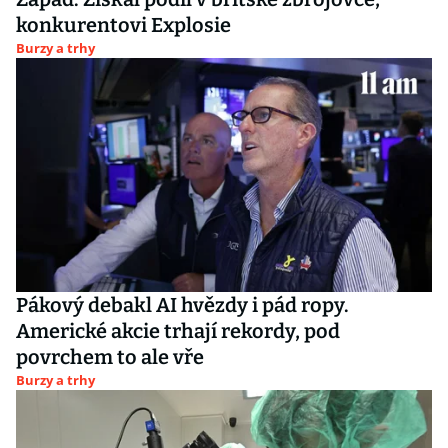
konkurentovi Explosie
Burzy a trhy
Pákový debakl AI hvězdy i pád ropy.
Americké akcie trhají rekordy, pod
povrchem to ale vře
Burzy a trhy