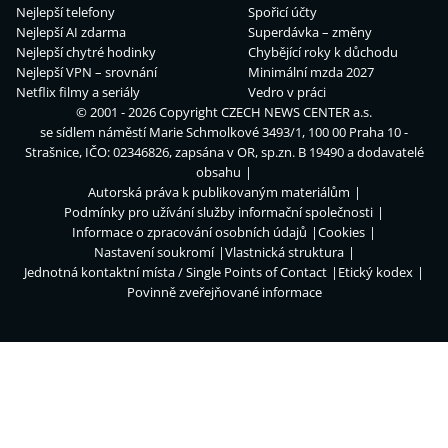
Nejlepší telefony
Spořicí účty
Nejlepší AI zdarma
Superdávka – změny
Nejlepší chytré hodinky
Chybějící roky k důchodu
Nejlepší VPN – srovnání
Minimální mzda 2027
Netflix filmy a seriály
Vedro v práci
© 2001 - 2026 Copyright
CZECH NEWS CENTER a.s.
se sídlem náměstí Marie Schmolkové 3493/1, 100 00 Praha 10 -
Strašnice, IČO: 02346826, zapsána v OR, sp.zn. B 19490 a dodavatelé
obsahu
Autorská práva k publikovaným materiálům
Podmínky pro užívání služby informační společnosti
Informace o zpracování osobních údajů
Cookies
Nastavení soukromí
Vlastnická struktura
Jednotná kontaktní místa / Single Points of Contact
Etický kodex
Povinně zveřejňované informace