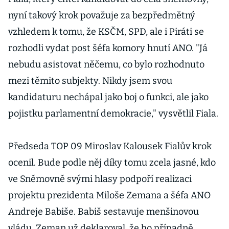
nyní takový krok považuje za bezpředmětný
vzhledem k tomu, že KSČM, SPD, ale i Piráti se
rozhodli vydat post šéfa komory hnutí ANO. "Já
nebudu asistovat něčemu, co bylo rozhodnuto
mezi těmito subjekty. Nikdy jsem svou
kandidaturu nechápal jako boj o funkci, ale jako
pojistku parlamentní demokracie," vysvětlil Fiala.
Předseda TOP 09 Miroslav Kalousek Fialův krok
ocenil. Bude podle něj díky tomu zcela jasné, kdo
ve Sněmovně svými hlasy podpoří realizaci
projektu prezidenta Miloše Zemana a šéfa ANO
Andreje Babiše. Babiš sestavuje menšinovou
vládu, Zeman už deklaroval, že ho případně