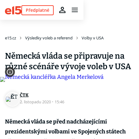
Předplatné
e15.cz
Výsledky voleb a referend
Volby v USA
Německá vláda se připravuje na
různé scénáře vývoje voleb v USA
ČTK
2. listopadu 2020
·
15:46
Německá vláda se před nadcházejícími
prezidentskými volbami ve Spojených státech