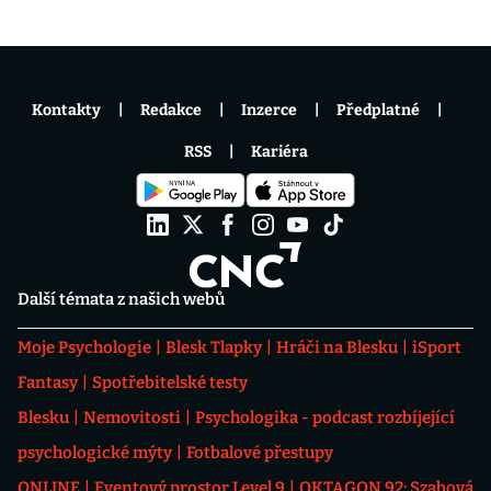
Kontakty
Redakce
Inzerce
Předplatné
RSS
Kariéra
Další témata z našich webů
Moje Psychologie
Blesk Tlapky
Hráči na Blesku
iSport
Fantasy
Spotřebitelské testy
Blesku
Nemovitosti
Psychologika - podcast rozbíjející
psychologické mýty
Fotbalové přestupy
ONLINE
Eventový prostor Level 9
OKTAGON 92: Szabová