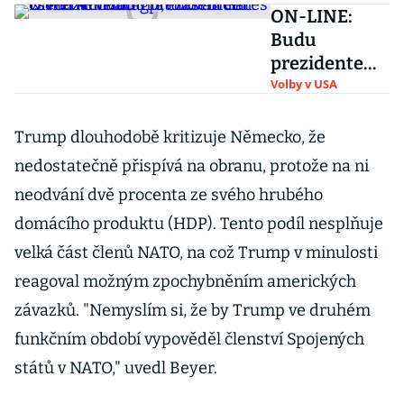
ON-LINE:
Budu
prezidentem
všech
Volby v USA
Američanů,
hlásí Biden. K
Trump dlouhodobě kritizuje Německo, že
vítězství mu
nedostatečně přispívá na obranu, protože na ni
gratulovali
neodvání dvě procenta ze svého hrubého
Gates či
domácího produktu (HDP). Tento podíl nesplňuje
Merkelová
velká část členů NATO, na což Trump v minulosti
reagoval možným zpochybněním amerických
závazků. "Nemyslím si, že by Trump ve druhém
funkčním období vypověděl členství Spojených
států v NATO," uvedl Beyer.