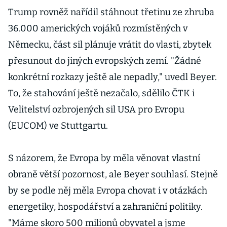
Trump rovněž nařídil stáhnout třetinu ze zhruba
36.000 amerických vojáků rozmístěných v
Německu, část sil plánuje vrátit do vlasti, zbytek
přesunout do jiných evropských zemí. "Žádné
konkrétní rozkazy ještě ale nepadly," uvedl Beyer.
To, že stahování ještě nezačalo, sdělilo ČTK i
Velitelství ozbrojených sil USA pro Evropu
(EUCOM) ve Stuttgartu.
S názorem, že Evropa by měla věnovat vlastní
obraně větší pozornost, ale Beyer souhlasí. Stejně
by se podle něj měla Evropa chovat i v otázkách
energetiky, hospodářství a zahraniční politiky.
"Máme skoro 500 milionů obyvatel a jsme