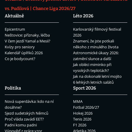
vs. Pudilová
Chance Liga 2026/27
Aktuálně
Léto 2026
Epicentrum
Karlovarský filmový festival
Neštovice: příznaky, léčba
2026
V čem jezdí Yamal a Mesii?
Znamení, že jste potkali
Kvízy pro seniory
někoho z minulého života
Kalendář úplňků 2026
Astronomické úkazy 2026:
Co je bodycount?
zatmění slunce a další
Jak obléci miminko při
vysokých teplotách?
Jak na dokonalé letní mojito
6 lehkých letních salátů
Politika
Sport 2026
Nová superdávka: kdo na ní
MMA
dosáhne?
Fotbal 2026/27
Sjezd sudetských Němců
Hokej 2026
Proč vláda zavádí EET?
Tenis 2026
Padni komu padni
F1 2026
Výpověď z práce vzor
Atletika 2026