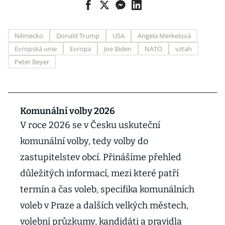
Německo
Donald Trump
USA
Angela Merkelová
Evropská unie
Evropa
Joe Biden
NATO
vztah
Peter Beyer
Komunální volby 2026
V roce 2026 se v Česku uskuteční
komunální volby, tedy volby do
zastupitelstev obcí. Přinášíme přehled
důležitých informací, mezi které patří
termín a čas voleb, specifika komunálních
voleb v Praze a dalších velkých městech,
volební průzkumy, kandidáti a pravidla