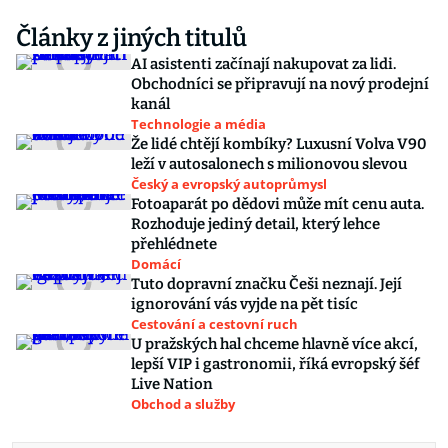
Články z jiných titulů
AI asistenti začínají nakupovat za lidi.
Obchodníci se připravují na nový prodejní
kanál
Technologie a média
Že lidé chtějí kombíky? Luxusní Volva V90
leží v autosalonech s milionovou slevou
Český a evropský autoprůmysl
Fotoaparát po dědovi může mít cenu auta.
Rozhoduje jediný detail, který lehce
přehlédnete
Domácí
Tuto dopravní značku Češi neznají. Její
ignorování vás vyjde na pět tisíc
Cestování a cestovní ruch
U pražských hal chceme hlavně více akcí,
lepší VIP i gastronomii, říká evropský šéf
Live Nation
Obchod a služby