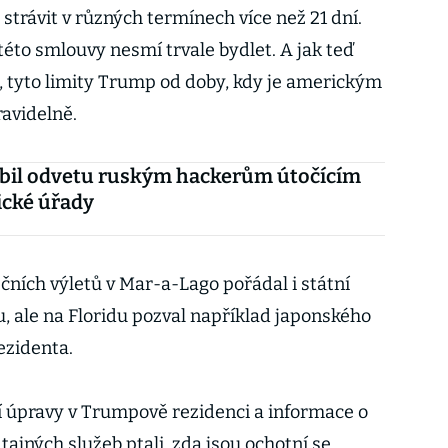
trávit v různých termínech více než 21 dní.
 této smlouvy nesmí trvale bydlet. A jak teď
 tyto limity Trump od doby, kdy je americkým
avidelně.
íbil odvetu ruským hackerům útočícím
ické úřady
ních výletů v Mar-a-Lago pořádal i státní
, ale na Floridu pozval například japonského
ezidenta.
í úpravy v Trumpově rezidenci a informace o
ajných služeb ptali, zda jsou ochotní se