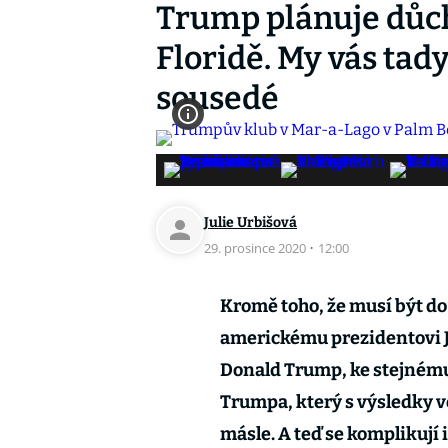
Trump plánuje důc
Floridě. My vás ta
sousedé
Julie Urbišová
29. prosince 2020
·
12:00
Kromě toho, že musí být do
americkému prezidentovi Jo
Donald Trump, ke stejnému
Trumpa, který s výsledky vo
másle. A teď se komplikují 