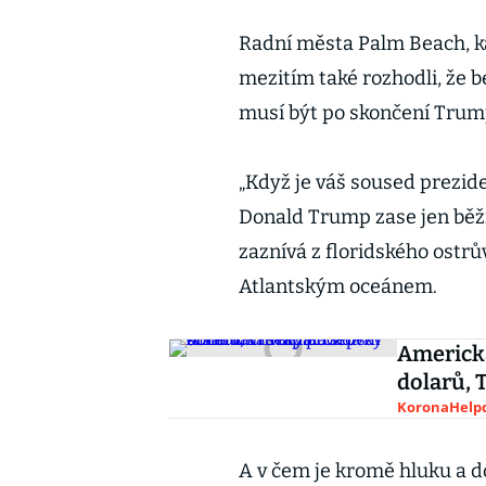
Radní města Palm Beach, k
mezitím také rozhodli, že b
musí být po skončení Trum
„Když je váš soused prezid
Donald Trump zase jen běž
zaznívá z floridského ostr
Atlantským oceánem.
Americk
dolarů, 
KoronaHelpd
A v čem je kromě hluku a 