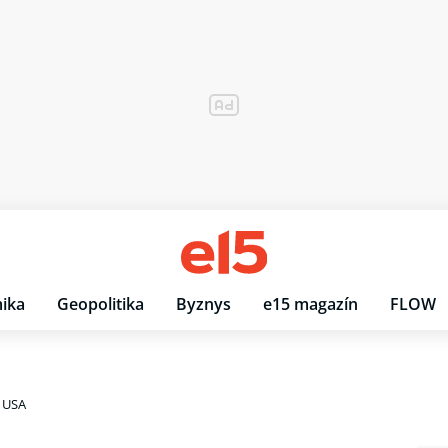
ika
Geopolitika
Byznys
e15 magazín
FLOW
v USA