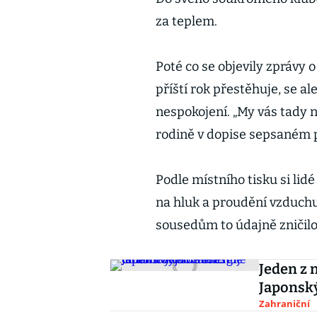
za teplem.
Poté co se objevily zprávy 
příští rok přestěhuje, se al
nespokojení. „My vás tady
rodině v dopise sepsaném
Podle místního tisku si lid
na hluk a proudění vzduchu 
sousedům to údajně zničilo
Jeden z 
Japonský
Zahraniční