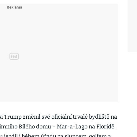
i Trump změnil své oficiální trvalé bydliště na
imního Bílého domu – Mar-a-Lago na Floridě.
 jezdil i během úřadu za sluncem, golfem a