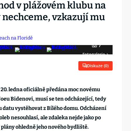
hod v plážovém klubu na
dy nechceme, vzkazují mu
7
Fotogalerie
Diskuze (
0
)
 20. ledna oficiálně předána moc novému
eu Bidenovi, musí se ten odcházející, tedy
 datu vystěhovat z Bílého domu. Odcházení
leb nesouhlasí, ale zdaleka nejde jako po
i plány ohledně jeho nového bydliště.