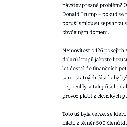
návštěv přesně problém? Ofi
Donald Trump – pokud se n
poruší smlouvu sepsanou s
obyčejným domem.
Nemovitost o 126 pokojích 
dolarů koupil jakožto luxus
let dostal do finančních pot
samostatných částí, aby by
nepovolily, a tak přišel s 
provoz platit z členských p
Toto už byla verze, se kte
nikdo z téměř 500 členů kl