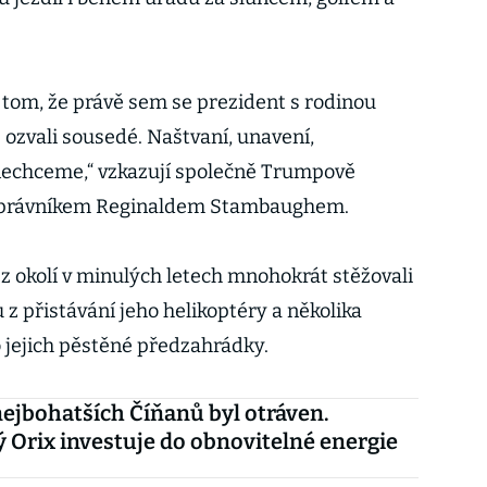
o tom, že právě sem se prezident s rodinou
e ozvali sousedé. Naštvaní, unavení,
 nechceme,“ vzkazují společně Trumpově
 právníkem Reginaldem Stambaughem.
é z okolí v minulých letech mnohokrát stěžovali
z přistávání jeho helikoptéry a několika
 jejich pěstěné předzahrádky.
nejbohatších Číňanů byl otráven.
 Orix investuje do obnovitelné energie