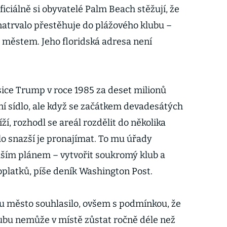
ciálně si obyvatelé Palm Beach stěžují, že
atrvalo přestěhuje do plážového klubu –
 městem. Jeho floridská adresa není
sice Trump v roce 1985 za deset milionů
ní sídlo, ale když se začátkem devadesátých
íží, rozhodl se areál rozdělit do několika
lo snazší je pronajímat. To mu úřady
dalším plánem – vytvořit soukromý klub a
oplatků, píše deník Washington Post.
rou město souhlasilo, ovšem s podmínkou, že
ubu nemůže v místě zůstat ročně déle než