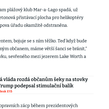
am plážový klub Mar-a-Lago spadá, už
etonová přistávací plocha pro helikoptéry
pova úřadu okamžitě odstraněna.
entem, bojuje se s ním těžko. Teď když bude
ným občanem, máme větší šanci se bránit,“
ůvku, sevřeného mezi jezerem Lake Worth a
á vláda rozdá občanům šeky na stovky
Trump podepsal stimulační balík
esk E15
dopravních zácp během prezidentových