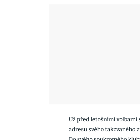
Už před letošními volbami s
adresu svého takzvaného z
Do svého soukromého klubu