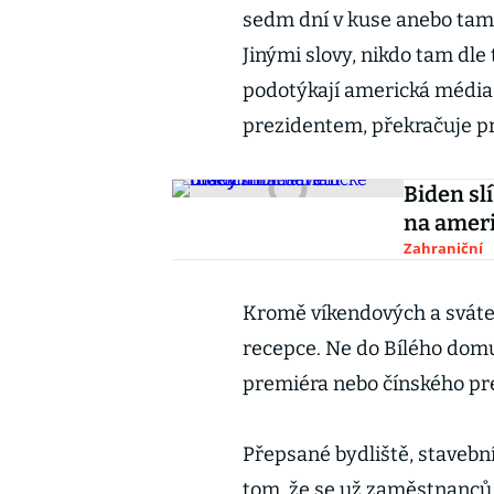
sedm dní v kuse anebo tam s
Jinými slovy, nikdo tam dle
podotýkají americká média,
prezidentem, překračuje pr
Biden sl
na amer
Zahraniční
Kromě víkendových a sváteč
recepce. Ne do Bílého domu
premiéra nebo čínského pr
Přepsané bydliště, stavebn
tom, že se už zaměstnanců t