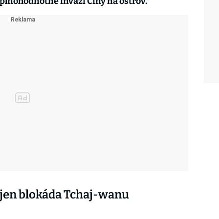
 plnohodnotné invazi Číny na ostrov.
i jen blokáda Tchaj-wanu