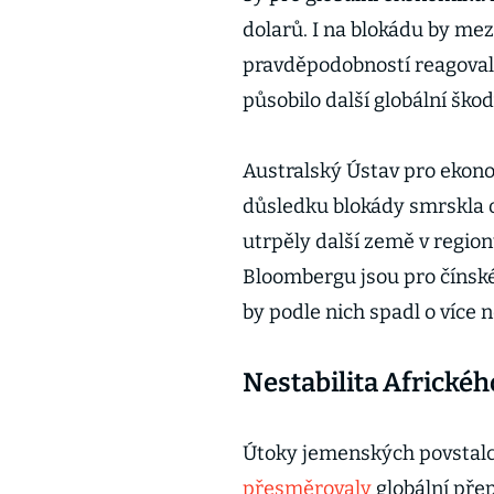
dolarů. I na blokádu by mez
pravděpodobností reagoval
působilo další globální škod
Australský Ústav pro ekon
důsledku blokády smrskla o
utrpěly další země v regio
Bloombergu jsou pro čínské
by podle nich spadl o více n
Nestabilita Africké
Útoky jemenských povstalc
přesměrovaly
globální přep