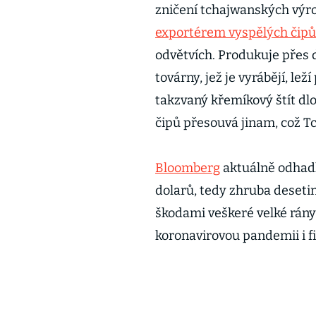
zničení tchajwanských výro
exportérem vyspělých čipů
odvětvích. Produkuje přes 
továrny, jež je vyrábějí, le
takzvaný křemíkový štít dl
čipů přesouvá jinam, což 
Bloomberg
aktuálně odhadl,
dolarů, tedy zhruba deseti
škodami veškeré velké rány 
koronavirovou pandemii i fi