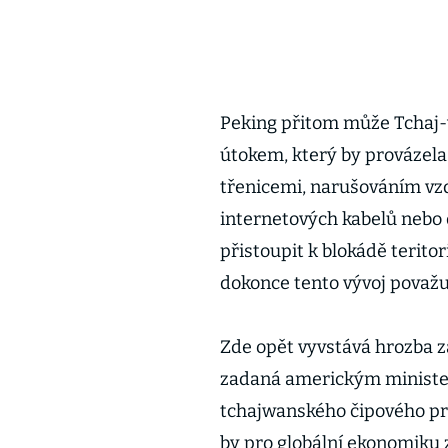
Peking přitom může Tchaj-
útokem, který by provázela
třenicemi, narušováním vz
internetových kabelů nebo 
přistoupit k blokádě teritor
dokonce tento vývoj považu
Zde opět vyvstává hrozba z
zadaná americkým minister
tchajwanského čipového p
by pro globální ekonomiku z