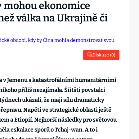
ty mohou ekonomice
než válka na Ukrajině či
Diskuze (
0
)
ka v Jemenu s katastrofálními humanitárními
koho příliš nezajímala. Šíitští povstalci
týdnech ukázali, že mají sílu dramaticky
řepravu. Napětí ve strategické oblasti ještě
em a Etiopií. Nejhorší následky pro světovou
ěla eskalace sporů o Tchaj-wan. A to i