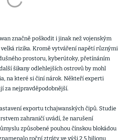
wan značně poškodit i jinak než vojenským
 velká rizika. Kromě vytváření napětí různými
dušného prostoru, kyberútoky, přetínáním
další šikany odlehlejších ostrovů by mohl
ia, na které si činí nárok. Někteří experti
jí za nejpravděpodobnější.
astavení exportu tchajwanských čipů. Studie
stvem zahraničí uvádí, že narušení
růmyslu způsobené pouhou čínskou blokádou
namenalo roční ztráty ve výši 2,5 bilionu