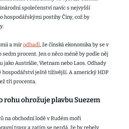
inárodní společenství navíc s nejvyšší
o hospodářskými postihy Číny, což by
y.
omii a mír
odhadl
, že čínská ekonomika by se v
 sedm procent. Jen o něco méně by podle něj
nu jako Austrálie, Vietnam nebo Laos. Odhady
 hospodářství ještě tíživější. A americký HDP
ež tři procenta.
ho rohu ohrožuje plavbu Suezem
ů na obchodní lodě v Rudém moři
ravní trasy a zatím se nezdá, že by rebely