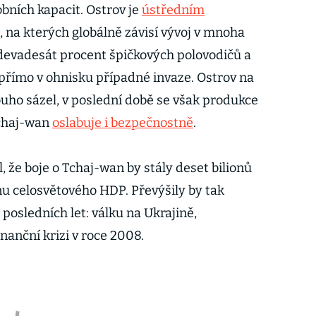
bních kapacit. Ostrov je
ústředním
, na kterých globálně závisí vývoj v mnoha
devadesát procent špičkových polovodičů a
ží přímo v ohnisku případné invaze. Ostrov na
ouho sázel, v poslední době se však produkce
Tchaj-wan
oslabuje i bezpečnostně
.
 že boje o Tchaj-wan by stály deset bilionů
nu celosvětového HDP. Převýšily by tak
posledních let: válku na Ukrajině,
nanční krizi v roce 2008.