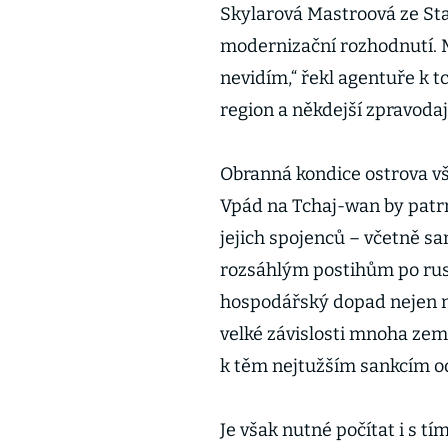
Skylarová Mastroová ze Sta
modernizační rozhodnutí. Mlu
nevidím,“ řekl agentuře k 
region a někdejší zpravoda
Obranná kondice ostrova vš
Vpád na Tchaj-wan by patrn
jejich spojenců – včetně sa
rozsáhlým postihům po rus
hospodářský dopad nejen na 
velké závislosti mnoha zem
k těm nejtužším sankcím o
Je však nutné počítat i s tí