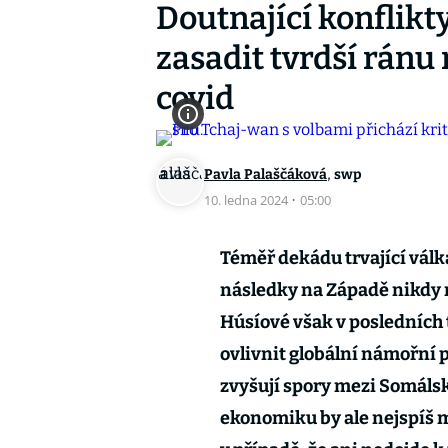
Doutnající konflik
zasadit tvrdší ránu 
covid
,
Pavla Palaščáková
swp
10. ledna 2024
·
05:00
Téměř dekádu trvající vál
následky na Západě nikdy ni
Húsíové však v posledních 
ovlivnit globální námořní p
zvyšují spory mezi Somálsk
ekonomiku by ale nejspíš m