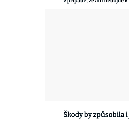
v případě, že ani nedojde k
Škody by způsobila 