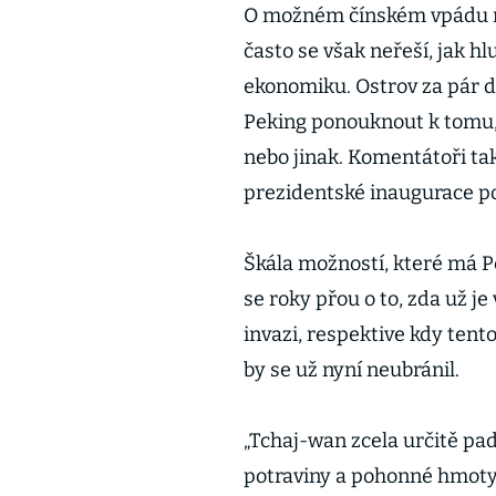
O možném čínském vpádu na 
často se však neřeší, jak h
ekonomiku. Ostrov za pár dn
Peking ponouknout k tomu, 
nebo jinak. Komentátoři ta
prezidentské inaugurace po
Škála možností, které má Pe
se roky přou o to, zda už j
invazi, respektive kdy tent
by se už nyní neubránil.
„Tchaj-wan zcela určitě padn
potraviny a pohonné hmoty,