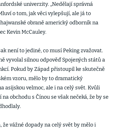
nfordské univerzity. „Nedělají správná
ví o tom, jak věci vylepšují, ale já to
tchajwanské obraně americký odborník na
jec Kevin McCauley.
ak není to jediné, co musí Peking zvažovat.
ě vyvolal silnou odpověď Spojených států a
nkcí. Pokud by Západ přistoupil ke skutečně
kém vzoru, mělo by to dramatický
asijskou velmoc, ale i na celý svět. Kvůli
í na obchodu s Čínou se však nečeká, že by se
dhodlaly.
m, že vážné dopady na celý svět by mělo i