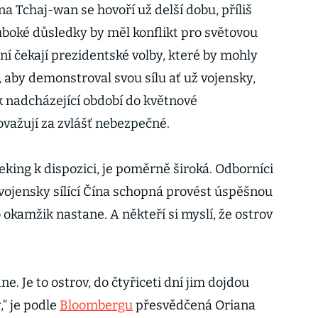
Tchaj-wan se hovoří už delší dobu, příliš
luboké důsledky by měl konflikt pro světovou
í čekají prezidentské volby, které by mohly
aby demonstroval svou sílu ať už vojensky,
k nadcházející období do květnové
važují za zvlášť nebezpečné.
king k dispozici, je poměrně široká. Odborníci
e vojensky sílící Čína schopná provést úspěšnou
o okamžik nastane. A někteří si myslí, že ostrov
e. Je to ostrov, do čtyřiceti dní jim dojdou
“ je podle
Bloombergu
přesvědčená Oriana