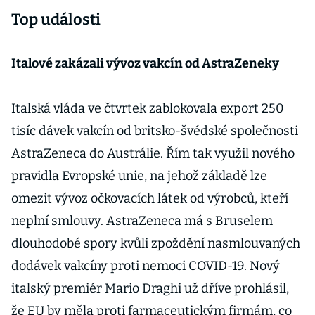
Top události
Italové zakázali vývoz vakcín od AstraZeneky
Italská vláda ve čtvrtek zablokovala export 250
tisíc dávek vakcín od britsko-švédské společnosti
AstraZeneca do Austrálie. Řím tak využil nového
pravidla Evropské unie, na jehož základě lze
omezit vývoz očkovacích látek od výrobců, kteří
neplní smlouvy. AstraZeneca má s Bruselem
dlouhodobé spory kvůli zpoždění nasmlouvaných
dodávek vakcíny proti nemoci COVID-19. Nový
italský premiér Mario Draghi už dříve prohlásil,
že EU by měla proti farmaceutickým firmám, co