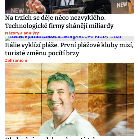
Na trzích se děje něco nezvyklého.
Technologické firmy shánějí miliardy
Názory a analýzy
Itálie vyklízí pláže. První plážové kluby mizí,
turisté změnu pocítí brzy
Zahraniční