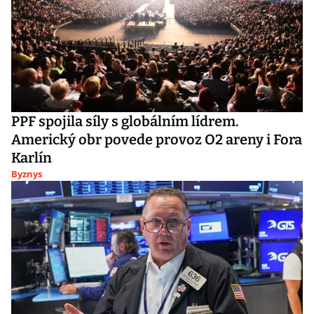
PPF spojila síly s globálním lídrem.
Americký obr povede provoz O2 areny i Fora
Karlín
Byznys