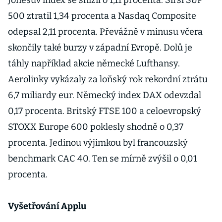
Jonesův index se snížil o 1,11 procenta. Širší S&P
500 ztratil 1,34 procenta a Nasdaq Composite
odepsal 2,11 procenta. Převážně v minusu včera
skončily také burzy v západní Evropě. Dolů je
táhly například akcie německé Lufthansy.
Aerolinky vykázaly za loňský rok rekordní ztrátu
6,7 miliardy eur. Německý index DAX odevzdal
0,17 procenta. Britský FTSE 100 a celoevropský
STOXX Europe 600 poklesly shodně o 0,37
procenta. Jedinou výjimkou byl francouzský
benchmark CAC 40. Ten se mírně zvýšil o 0,01
procenta.
Vyšetřování Applu