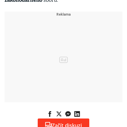
zákonodárného
sboru.
Začít diskuzi