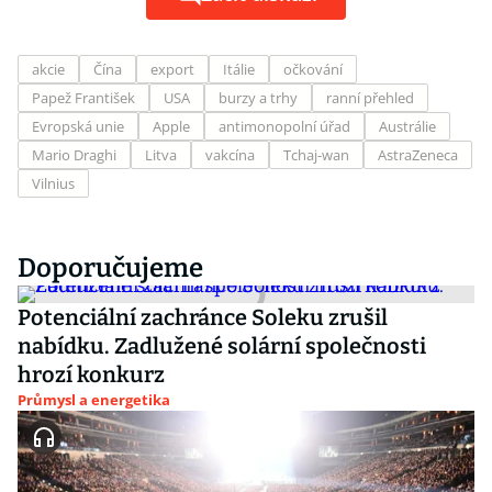
akcie
Čína
export
Itálie
očkování
Papež František
USA
burzy a trhy
ranní přehled
Evropská unie
Apple
antimonopolní úřad
Austrálie
Mario Draghi
Litva
vakcína
Tchaj-wan
AstraZeneca
Vilnius
Doporučujeme
Potenciální zachránce Soleku zrušil
nabídku. Zadlužené solární společnosti
hrozí konkurz
Průmysl a energetika