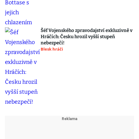
Šéf Vojenského zpravodajství exkluzivně v
Hráčích: Česku hrozil vyšší stupeň
nebezpečí!
Blesk hráči