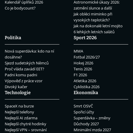
Kalendář úplňků 2026
Astronomické úkazy 2026:
Co je bodycount?
zatmění slunce a další
Jak obléci miminko při
vysokých teplotách?
Jak na dokonalé letní mojito
6 lehkých letních salátů
Politika
Sport 2026
Nová superdávka: kdo na ní
MMA
dosáhne?
Fotbal 2026/27
Sjezd sudetských Němců
Hokej 2026
Proč vláda zavádí EET?
Tenis 2026
Padni komu padni
F1 2026
Výpověď z práce vzor
Atletika 2026
Divoký kačer
Cyklistika 2026
Technologie
Ekonomika
SpaceX na burze
Smrt OSVČ
Nejlepší telefony
Spořicí účty
Nejlepší AI zdarma
Superdávka – změny
Nejlepší chytré hodinky
Důchody 2027
Nejlepší VPN – srovnání
Minimální mzda 2027