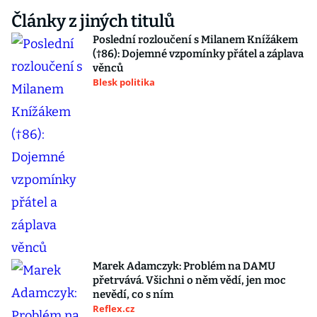
Články z jiných titulů
Poslední rozloučení s Milanem Knížákem
(†86): Dojemné vzpomínky přátel a záplava
věnců
Blesk politika
Marek Adamczyk: Problém na DAMU
přetrvává. Všichni o něm vědí, jen moc
nevědí, co s ním
Reflex.cz