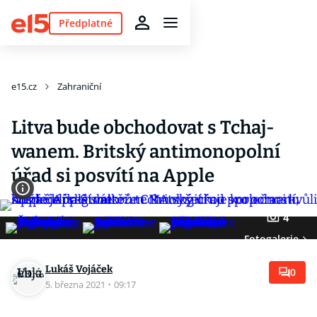
Předplatné
e15.cz
Zahraniční
Litva bude obchodovat s Tchaj-
wanem. Britský antimonopolní
úřad si posvítí na Apple
4
Fotogalerie
Lukáš Vojáček
0
5. března 2021
·
09:17