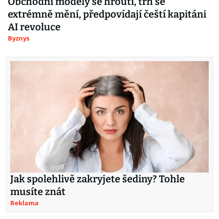
Obchodní modely se hroutí, trh se
extrémně mění, předpovídají čeští kapitáni
AI revoluce
Byznys
Jak spolehlivě zakryjete šediny? Tohle
musíte znát
Reklama