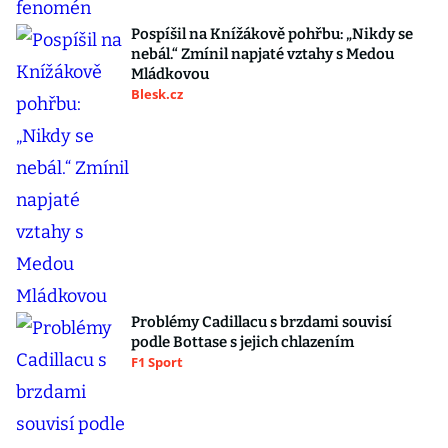
Pospíšil na Knížákově pohřbu: „Nikdy se
nebál.“ Zmínil napjaté vztahy s Medou
Mládkovou
Blesk.cz
Problémy Cadillacu s brzdami souvisí
podle Bottase s jejich chlazením
F1 Sport