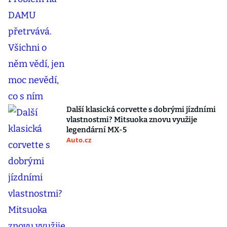
Další klasická corvette s dobrými jízdními
vlastnostmi? Mitsuoka znovu využije
legendární MX-5
Auto.cz