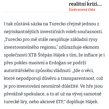
realitní krizi.
Milionové slevy
Z(a)tracená čísla
vtáhly
investory, ceny
I tak zůstává sázka na Turecko zřejmě jednou z
už rostou
nejriskantnějších investičních voleb současnosti.
„Turecko pro mě stále nesplňuje základní rysy
investovatelného regionu,“ zdůrazňuje ekonom
společnosti XTB Štěpán Hájek s tím, že inflace je i
přes pokles masivní a Erdoğan se podrží
autoritářského způsobu vládnutí. „Jde o věci,
které nepodporují důvěru a transparentnost, což
je pro investování nesmírně důležité. Ve hře jsou
převážně spekulace, a to ať už na vývoj samotné
turecké liry, nebo akciové ETF,“ doplňuje Hájek.