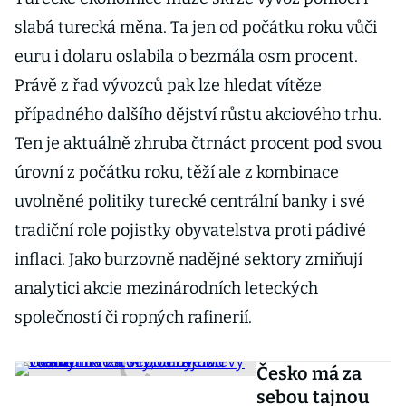
slabá turecká měna. Ta jen od počátku roku vůči
euru i dolaru oslabila o bezmála osm procent.
Právě z řad vývozců pak lze hledat vítěze
případného dalšího dějství růstu akciového trhu.
Ten je aktuálně zhruba čtrnáct procent pod svou
úrovní z počátku roku, těží ale z kombinace
uvolněné politiky turecké centrální banky i své
tradiční role pojistky obyvatelstva proti pádivé
inflaci. Jako burzovně nadějné sektory zmiňují
analytici akcie mezinárodních leteckých
společností či ropných rafinerií.
Česko má za
sebou tajnou