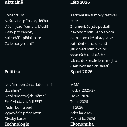
Aktuálně
Léto 2026
Epicentrum
Karlovarský filmový festival
Neštovice: příznaky, léčba
2026
V čem jezdí Yamal a Mesii?
Znamení, že jste potkali
Kvízy pro seniory
někoho z minulého života
Kalendář úplňků 2026
Astronomické úkazy 2026:
Co je bodycount?
zatmění slunce a další
Jak obléci miminko při
vysokých teplotách?
Jak na dokonalé letní mojito
6 lehkých letních salátů
Politika
Sport 2026
Nová superdávka: kdo na ní
MMA
dosáhne?
Fotbal 2026/27
Sjezd sudetských Němců
Hokej 2026
Proč vláda zavádí EET?
Tenis 2026
Padni komu padni
F1 2026
Výpověď z práce vzor
Atletika 2026
Divoký kačer
Cyklistika 2026
Technologie
Ekonomika