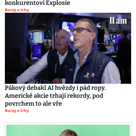
konkurentovi Explosie
Burzy a trhy
Pákový debakl AI hvězdy i pád ropy.
Americké akcie trhají rekordy, pod
povrchem to ale vře
Burzy a trhy