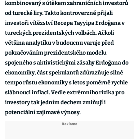
kombinovaný s útěkem zahraničních investorů
od turecké liry. Takto kontroverzně přijali
investoři vítězství Recepa Tayyipa Erdoğana v
tureckých prezidentských volbách. Ačkoli
většina analytiků v budoucnu varuje před
pokračováním prezidentského modelu
spojeného s aktivistickými zásahy Erdoğana do
ekonomiky, část spekulantů zdůrazňuje silné
tempo růstu ekonomiky s letos poměrně rychle
slábnoucí inflací. Vedle extrémního rizika pro
investory tak jedním dechem zmiňují i
potenciální zajímavé výnosy.