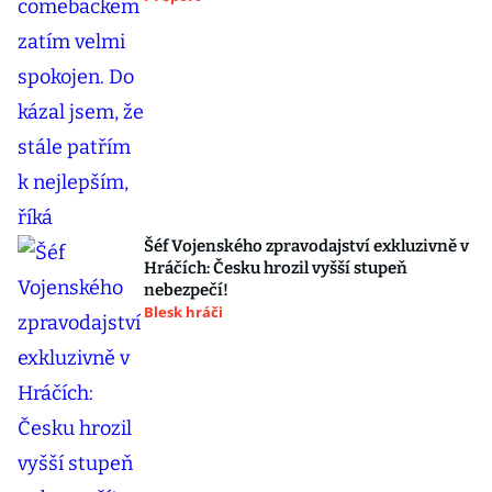
Šéf Vojenského zpravodajství exkluzivně v
Hráčích: Česku hrozil vyšší stupeň
nebezpečí!
Blesk hráči