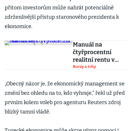
přitom investorům může nahrát potenciálně
zdrženlivější přístup staronového prezidenta k
ekonomice.
Manuál na
čtyřprocentní
realitní rentu v
Praze. Zn.:
Burzy a trhy
Doživotně
„Obecný názor je, že ekonomický management se
změní bez ohledu na to, kdo vyhraje,“ řekl už před
prvním kolem voleb pro agenturu Reuters zdroj
blízký tamní vládě.
Turecké ekonomice může skrze vývoz pomoci i