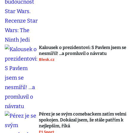
Kalousek o prezidentovi: S Pavlem jsem se
nesmířil! ...a promluvil o návratu
Blesk.cz
Pérez je se svým comebackem zatím velmi
spokojen. Dokázal jsem, že stále patřím k
nejlepším, říká
F1 Sport