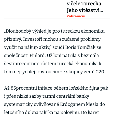
v čele Turecka.
Jeho vítězství
potvrdila volební
Zahraniční
komise
„Dlouhodobý výhled je pro tureckou ekonomiku
příznivý. Investoři mohou současné problémy
využít na nákup aktiv,“ soudí Boris Tomčiak ze
společnosti Finlord. Už loni patřila s bezmála
šestiprocentním růstem turecká ekonomika k
těm nejrychleji rostoucím ze skupiny zemí G20.
Až 85procentní inflace během loňského října pak
i přes nízké sazby tamní centrální banky
systematicky ovlivňované Erdoğanem klesla do
letošního dubna takřka na polovinu. Do karet