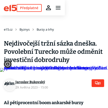
Předplatné
e15.cz
Byznys
Burzy a trhy
Nejdivočejší tržní sázka dneška.
Povolební Turecko může odměnit
investiční dobrodruhy
Jaroslav Bukovský
0
29. května 2023
·
15:00
Až pětiprocentní boom ankarské burzy