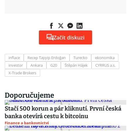
Začít diskuzi
inflace
Recep Tayyip Erdoğan
Turecko
ekonomika
investor
Ankara
G20
Štěpán Hájek
CYRRUS a.s.
X-Trade Brokers
Doporučujeme
Stačí 500 korun a pár kliknutí. První česká
banka otevírá cestu k bitcoinu
Finance a bankovnictví