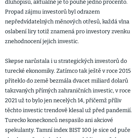
dluhopisů, aktuálně je to pouhé jedno procento.
Propad zájmu investorů byl odrazem
nepředvídatelných měnových otřesů, každá vlna
oslabení liry totiž znamená pro investory zvenku
znehodnocení jejich investic.
Skepse narůstala i u strategických investorů do
turecké ekonomiky. Zatímco tak ještě v roce 2015
přiteklo do země bezmála dvacet miliard dolarů
takzvaných přímých zahraničních investic, v roce
2021 už to bylo jen necelých 14, přičemž příliv
těchto investic trendově klesal už před pandemií.
Turecko koneckonců nespasilo ani akciové
spekulanty. Tamní index BIST 100 je sice od puče