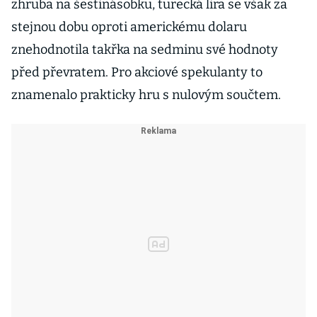
zhruba na šestinásobku, turecká lira se však za
stejnou dobu oproti americkému dolaru
znehodnotila takřka na sedminu své hodnoty
před převratem. Pro akciové spekulanty to
znamenalo prakticky hru s nulovým součtem.