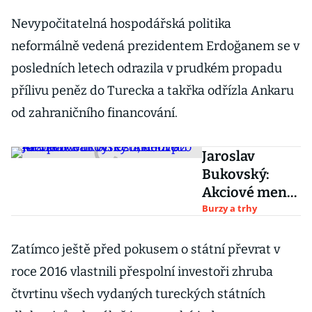
Nevypočitatelná hospodářská politika
neformálně vedená prezidentem Erdoğanem se v
posledních letech odrazila v prudkém propadu
přílivu peněz do Turecka a takřka odřízla Ankaru
od zahraničního financování.
Jaroslav
Bukovský:
Akciové menu
z Wall Street
Burzy a trhy
nabízí až 425
procent
Zatímco ještě před pokusem o státní převrat v
výnosu, není
roce 2016 vlastnili přespolní investoři zhruba
pro každého
čtvrtinu všech vydaných tureckých státních