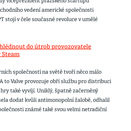
alý viceprezident pražského startupu
bchodního vedení americké společnosti
T stojí v čele současné revoluce v umělé
hlédnout do útrob provozovatele
y Steam
rních společností na světě tvoří něco málo
A to Valve provozuje obří službu pro distribuci
y také vyvíjí. Uniklý, špatně začerněný
la dodat kvůli antimonopolní žalobě, odhalil
společnosti známé také svou velmi netradiční