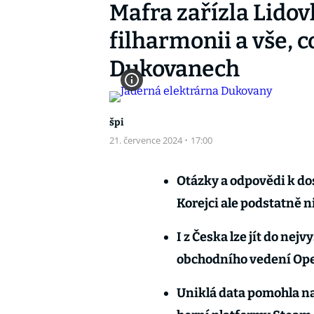
Mafra zařízla Lidov
filharmonii a vše, 
Dukovanech
špi
21. července 2024
·
17:00
Otázky a odpovědi k dos
Korejci ale podstatně n
I z Česka lze jít do nej
obchodního vedení Op
Uniklá data pomohla na