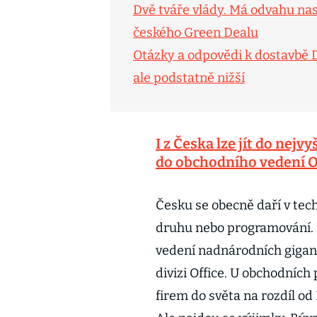
Dvě tváře vlády. Má odvahu nast
českého Green Dealu
Otázky a odpovědi k dostavbě Du
ale podstatně nižší
I z Česka lze jít do nej
do obchodního vedení 
Česku se obecně daří v tech
druhu nebo programování. Ř
vedení nadnárodních gigant
divizi Office. U obchodních
firem do světa na rozdíl od