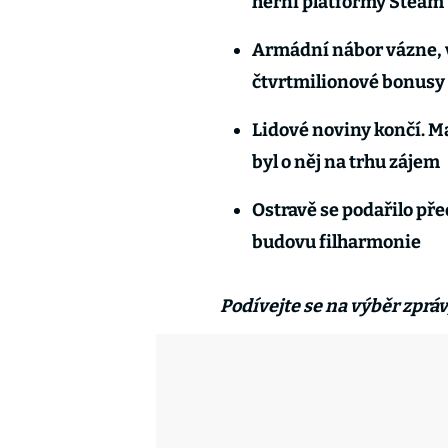
herní platformy Steam
Armádní nábor vázne, v
čtvrtmilionové bonus
Lidové noviny končí. M
byl o něj na trhu zájem
Ostravě se podařilo př
budovu filharmonie
Podívejte se na výběr zprá