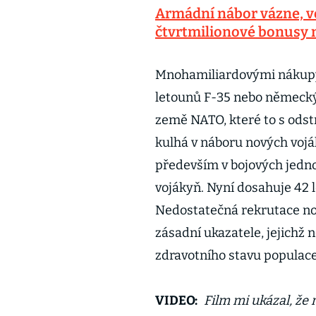
Armádní nábor vázne, vo
čtvrtmilionové bonusy
Mnohamiliardovými nákup
letounů F-35 nebo německ
země NATO, které to s odst
kulhá v náboru nových vojá
především v bojových jedno
vojákyň. Nyní dosahuje 42 l
Nedostatečná rekrutace nov
zásadní ukazatele, jejichž
zdravotního stavu populace
VIDEO:
Film mi ukázal, ž