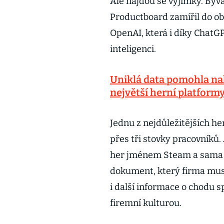
Ale najdou se výjimky. Býv
Productboard zamířil do o
OpenAI, která i díky ChatGP
inteligenci.
Uniklá data pomohla na
největší herní platform
Jednu z nejdůležitějších he
přes tři stovky pracovníků. 
her jménem Steam a sama hr
dokument, který firma muse
i další informace o chodu 
firemní kulturou.