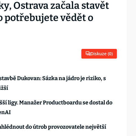
ky, Ostrava začala stavět
co potřebujete vědět o
Diskuze (
0
)
tavbě Dukovan: Sázka na jádro je riziko, s
ižší
vyšší ligy. Manažer Productboardu se dostal do
enAI
hlédnout do útrob provozovatele největší