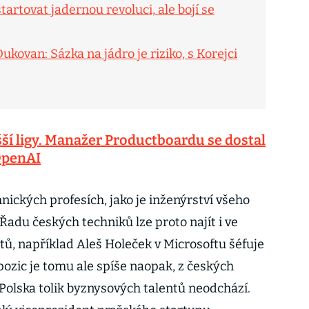
artovat jadernou revoluci, ale bojí se
kovan: Sázka na jádro je riziko, s Korejci
vyšší ligy. Manažer Productboardu se dostal
OpenAI
nických profesích, jako je inženýrství všeho
adu českých techniků lze proto najít i ve
ů, například Aleš Holeček v Microsoftu šéfuje
 pozic je tomu ale spíše naopak, z českých
 Polska tolik byznysových talentů neodchází.