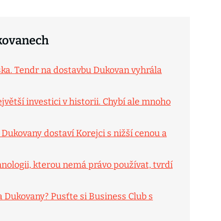
ukovanech
eska. Tendr na dostavbu Dukovan vyhrála
větší investici v historii. Chybí ale mnoho
 Dukovany dostaví Korejci s nižší cenou a
logii, kterou nemá právo používat, tvrdí
a Dukovany? Pusťte si Business Club s