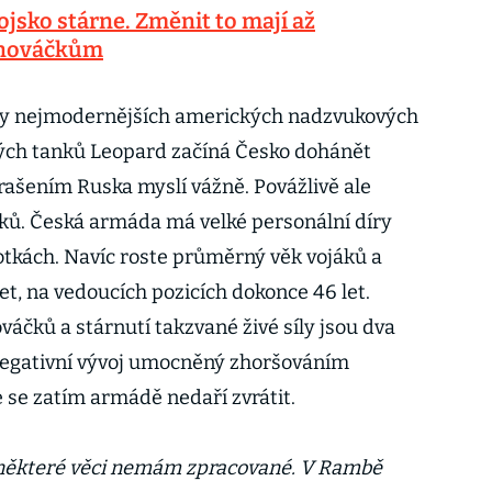
jsko stárne. Změnit to mají až
 nováčkům
y nejmodernějších amerických nadzvukových
ých tanků Leopard začíná Česko dohánět
rašením Ruska myslí vážně. Povážlivě ale
ků. Česká armáda má velké personální díry
tkách. Navíc roste průměrný věk vojáků a
et, na vedoucích pozicích dokonce 46 let.
áčků a stárnutí takzvané živé síly jsou dva
 negativní vývoj umocněný zhoršováním
 se zatím armádě nedaří zvrátit.
e některé věci nemám zpracované. V Rambě