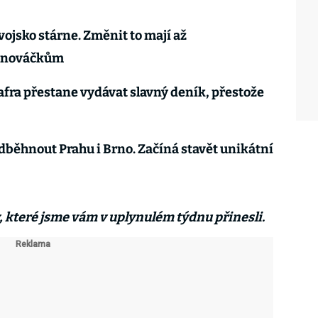
ojsko stárne. Změnit to mají až
y nováčkům
afra přestane vydávat slavný deník, přestože
edběhnout Prahu i Brno. Začíná stavět unikátní
v, které jsme vám v uplynulém týdnu přinesli.