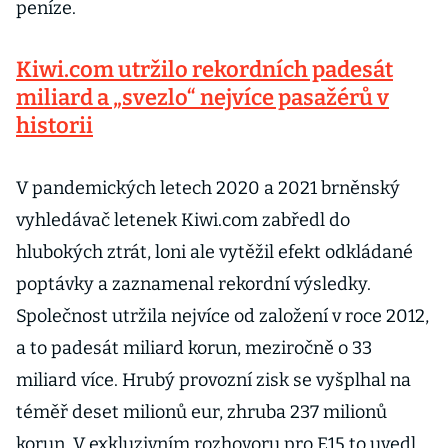
peníze.
Kiwi.com utržilo rekordních padesát
miliard a „svezlo“ nejvíce pasažérů v
historii
V pandemických letech 2020 a 2021 brněnský
vyhledávač letenek Kiwi.com zabředl do
hlubokých ztrát, loni ale vytěžil efekt odkládané
poptávky a zaznamenal rekordní výsledky.
Společnost utržila nejvíce od založení v roce 2012,
a to padesát miliard korun, meziročně o 33
miliard více. Hrubý provozní zisk se vyšplhal na
téměř deset milionů eur, zhruba 237 milionů
korun. V exkluzivním rozhovoru pro E15 to uvedl