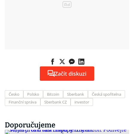
Začít diskuzi
Česko
Polsko
Bitcoin
Sberbank
Česká spořitelna
Finanční správa
Sberbank CZ
investor
Doporučujeme