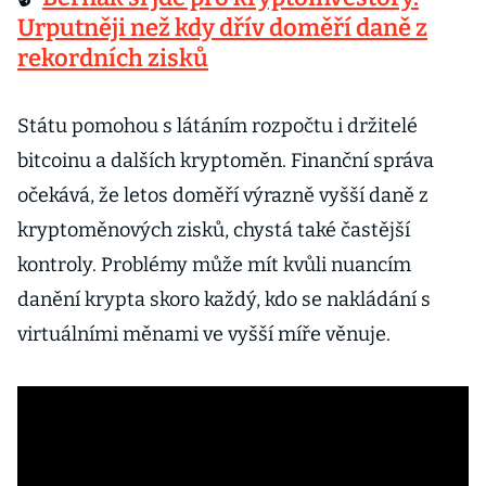
Urputněji než kdy dřív doměří daně z
rekordních zisků
Státu pomohou s látáním rozpočtu i držitelé
bitcoinu a dalších kryptoměn. Finanční správa
očekává, že letos doměří výrazně vyšší daně z
kryptoměnových zisků, chystá také častější
kontroly. Problémy může mít kvůli nuancím
danění krypta skoro každý, kdo se nakládání s
virtuálními měnami ve vyšší míře věnuje.