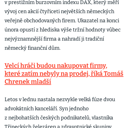
v prestižním burzovním indexu DAX, který měří
vývoj cen akcií čtyřiceti největších německých
veřejně obchodovaných firem. Ukazatel na konci
února opustí z hlediska výše tržní hodnoty vůbec
nejvýznamnější firma a nahradí ji tradiční
německý finanční dům.
Velcí hráči budou nakupovat firmy,
které zatím nebyly na prodej, říká Tomáš
Chrenek mladší
Letos v lednu nastala nezvykle velká fúze dvou
advokátních kanceláří. Syn jednoho
z nejbohatších českých podnikatelů, vlastníka
Třineckých železáren a zdravotnické skupiny