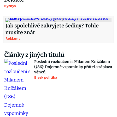
Byznys
Jak spolehlivě zakryjete šediny? Tohle
musíte znát
Reklama
Články z jiných titulů
Poslední rozloučení s Milanem Knížákem
(†86): Dojemné vzpomínky přátel a záplava
věnců
Blesk politika