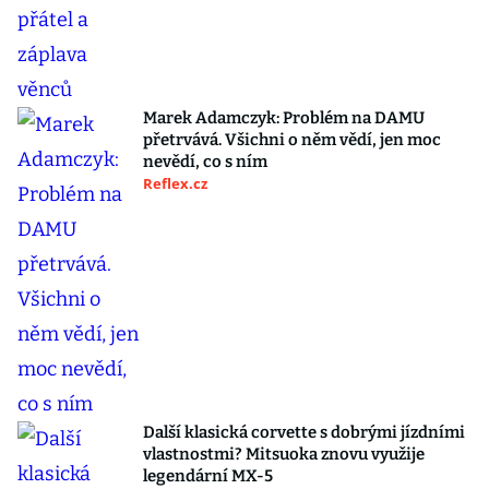
Marek Adamczyk: Problém na DAMU
přetrvává. Všichni o něm vědí, jen moc
nevědí, co s ním
Reflex.cz
Další klasická corvette s dobrými jízdními
vlastnostmi? Mitsuoka znovu využije
legendární MX-5