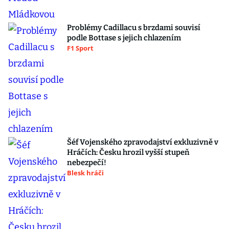
Problémy Cadillacu s brzdami souvisí
podle Bottase s jejich chlazením
F1 Sport
Šéf Vojenského zpravodajství exkluzivně v
Hráčích: Česku hrozil vyšší stupeň
nebezpečí!
Blesk hráči