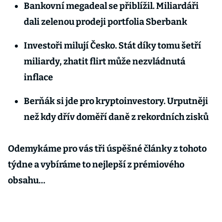
Bankovní megadeal se přiblížil. Miliardáři
dali zelenou prodeji portfolia Sberbank
Investoři milují Česko. Stát díky tomu šetří
miliardy, zhatit flirt může nezvládnutá
inflace
Berňák si jde pro kryptoinvestory. Urputněji
než kdy dřív doměří daně z rekordních zisků
Odemykáme pro vás tři úspěšné články z tohoto
týdne a vybíráme to nejlepší z prémiového
obsahu…