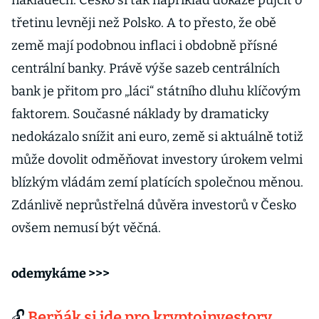
nákladech. Česko si tak například dokáže půjčit o
třetinu levněji než Polsko. A to přesto, že obě
země mají podobnou inflaci i obdobně přísné
centrální banky. Právě výše sazeb centrálních
bank je přitom pro „láci“ státního dluhu klíčovým
faktorem. Současné náklady by dramaticky
nedokázalo snížit ani euro, země si aktuálně totiž
může dovolit odměňovat investory úrokem velmi
blízkým vládám zemí platících společnou měnou.
Zdánlivě neprůstřelná důvěra investorů v Česko
ovšem nemusí být věčná.
odemykáme >>>
🔓
Berňák si jde pro kryptoinvestory.