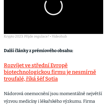
Krypto 2023: Přijde regulace? • Videohub
Další články z prémiového obsahu:
Rozvíjet ve střední Evropě
biotechnologickou firmu je nesmírně
troufalé, říká šéf Sotia
Nádorová onemocnění jsou momentálně největší
výzvou medicíny i lékařského výzkumu. Firma