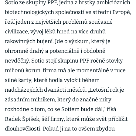
Sotio ze skupiny PPF, jedna z hrstky ambiciózních
biotechnologických společností ve střední Evropě,
řeší jeden z největších problémů současné
civilizace, vývoj léků hned na více druhů
rakovinných bujení. Jde o výzkum, který je
ohromně drahý a potenciálně i obdobně
nevděčný. Sotio stojí skupinu PPF ročně stovky
milionů korun, firma má ale momentálně v ruce
silné karty, které hodlá vyložit během
nadcházejících dvanácti měsíců. „Letošní rok je
zásadním milníkem, který do značné míry
rozhodne o tom, co se Sotiem bude dál,“ říká
Radek Špíšek, šéf firmy, která může svět přiblížit
dlouhověkosti. Pokud jí na to ovšem zbydou