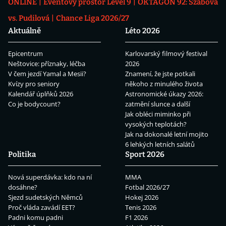
ONLINE
Eventový prostor Level 9
OKTAGON 92: Szabová
vs. Pudilová
Chance Liga 2026/27
Aktuálně
Léto 2026
Epicentrum
Karlovarský filmový festival
Neštovice: příznaky, léčba
2026
V čem jezdí Yamal a Mesii?
Znamení, že jste potkali
Kvízy pro seniory
někoho z minulého života
Kalendář úplňků 2026
Astronomické úkazy 2026:
Co je bodycount?
zatmění slunce a další
Jak obléci miminko při
vysokých teplotách?
Jak na dokonalé letní mojito
6 lehkých letních salátů
Politika
Sport 2026
Nová superdávka: kdo na ní
MMA
dosáhne?
Fotbal 2026/27
Sjezd sudetských Němců
Hokej 2026
Proč vláda zavádí EET?
Tenis 2026
Padni komu padni
F1 2026