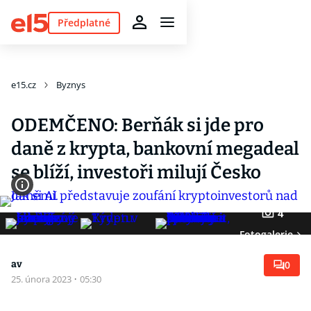
Předplatné
e15.cz
Byznys
ODEMČENO: Berňák si jde pro
daně z krypta, bankovní megadeal
se blíží, investoři milují Česko
4
Fotogalerie
av
0
25. února 2023
·
05:30