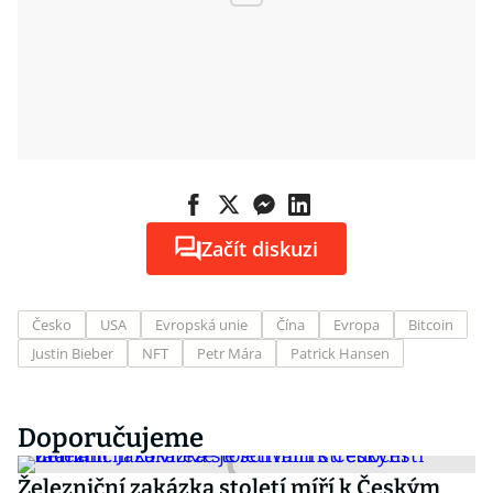
Začít diskuzi
Česko
USA
Evropská unie
Čína
Evropa
Bitcoin
Justin Bieber
NFT
Petr Mára
Patrick Hansen
Doporučujeme
Železniční zakázka století míří k Českým