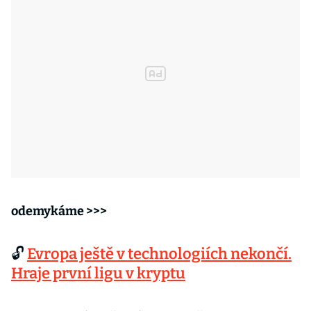
odemykáme >>>
🔓
Evropa ještě v technologiích nekončí.
Hraje první ligu v kryptu