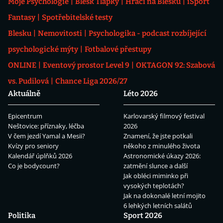
Moje Psychologie
Blesk Tlapky
Hráči na Blesku
iSport
Fantasy
Spotřebitelské testy
Blesku
Nemovitosti
Psychologika - podcast rozbíjející
psychologické mýty
Fotbalové přestupy
ONLINE
Eventový prostor Level 9
OKTAGON 92: Szabová
vs. Pudilová
Chance Liga 2026/27
Aktuálně
Léto 2026
Epicentrum
Karlovarský filmový festival
Neštovice: příznaky, léčba
2026
V čem jezdí Yamal a Mesii?
Znamení, že jste potkali
Kvízy pro seniory
někoho z minulého života
Kalendář úplňků 2026
Astronomické úkazy 2026:
Co je bodycount?
zatmění slunce a další
Jak obléci miminko při
vysokých teplotách?
Jak na dokonalé letní mojito
6 lehkých letních salátů
Politika
Sport 2026