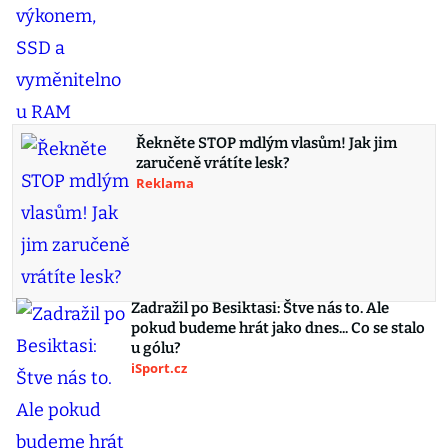
Řekněte STOP mdlým vlasům! Jak jim
zaručeně vrátíte lesk?
Reklama
Zadražil po Besiktasi: Štve nás to. Ale
pokud budeme hrát jako dnes... Co se stalo
u gólu?
iSport.cz