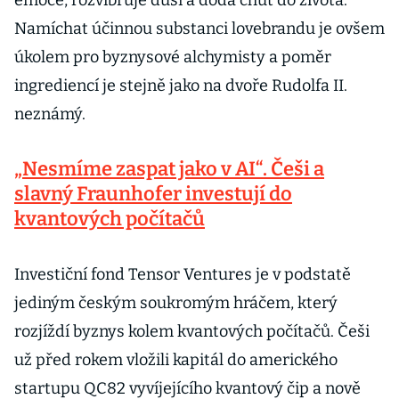
emoce, rozvibruje duši a dodá chuť do života.
Namíchat účinnou substanci lovebrandu je ovšem
úkolem pro byznysové alchymisty a poměr
ingrediencí je stejně jako na dvoře Rudolfa II.
neznámý.
„Nesmíme zaspat jako v AI“. Češi a
slavný Fraunhofer investují do
kvantových počítačů
Investiční fond Tensor Ventures je v podstatě
jediným českým soukromým hráčem, který
rozjíždí byznys kolem kvantových počítačů. Češi
už před rokem vložili kapitál do amerického
startupu QC82 vyvíjejícího kvantový čip a nově