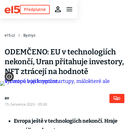
Předplatné
e15.cz
Byznys
ODEMČENO: EU v technologiích
nekončí, Uran přitahuje investory,
NFT ztrácejí na hodnotě
av
0
15. července 2023
·
05:30
Evropa ještě v technologiích nekončí. Hraje