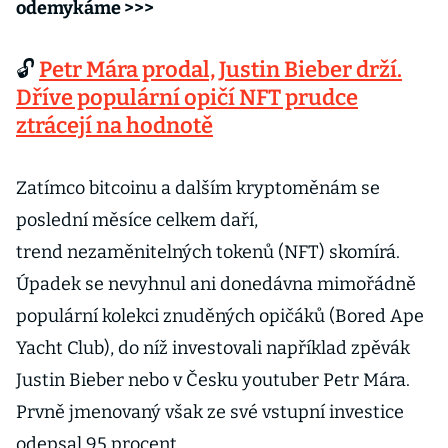
odemykáme >>>
🔓
Petr Mára prodal, Justin Bieber drží.
Dříve populární opičí NFT prudce
ztrácejí na hodnotě
Zatímco bitcoinu a dalším kryptoměnám se
poslední měsíce celkem daří,
trend nezaměnitelných tokenů (NFT) skomírá.
Úpadek se nevyhnul ani donedávna mimořádně
populární kolekci znuděných opičáků (Bored Ape
Yacht Club), do níž investovali například zpěvák
Justin Bieber nebo v Česku youtuber Petr Mára.
Prvně jmenovaný však ze své vstupní investice
odepsal 95 procent.