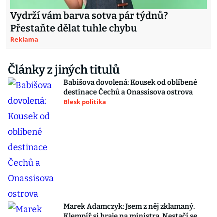
Vydrží vám barva sotva pár týdnů?
Přestaňte dělat tuhle chybu
Reklama
Články z jiných titulů
Babišova dovolená: Kousek od oblíbené
destinace Čechů a Onassisova ostrova
Blesk politika
Marek Adamczyk: Jsem z něj zklamaný.
Klempíř si hraje na ministra. Nestačí se