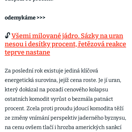
odemykáme >>>
🔓
Všemi milované jádro. Sázky na uran
nesou i desítky procent, řetězová reakce
teprve nastane
Za poslední rok existuje jediná klíčová
energetická surovina, jejíž cena roste. Je jí uran,
který dokázal na pozadí cenového kolapsu
ostatních komodit vyrůst o bezmála patnáct
procent. Zcela proti proudu jdoucí komodita těží
ze změny vnímání perspektiv jaderného byznysu,
na cenu ovšem tlačí i hrozba amerických sankcí