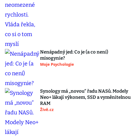
Nenápadný jed: Co je (a co není)
misogynie?
Moje Psychologie
Synology má „novou“ řadu NASů. Modely
Neo+ lákají výkonem, SSD a vyměnitelnou
RAM
Živě.cz