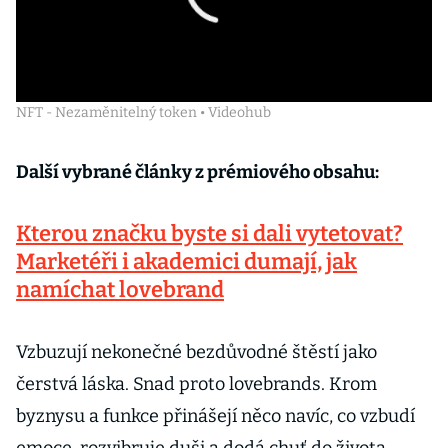
NFT - Nezaměnitelný token • Videohub
Další vybrané články z prémiového obsahu:
Kterou značku byste si dali vytetovat?
Marketéři i akademici dumají, jak
namíchat lovebrand
Vzbuzují nekonečné bezdůvodné štěstí jako
čerstvá láska. Snad proto lovebrands. Krom
byznysu a funkce přinášejí něco navíc, co vzbudí