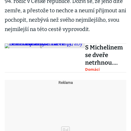
94. rodič v České republice. Dozví se, že jeho dítě
zemře, a přestože to nechce a neumí přijmout ani
pochopit, nezbývá než svého nejmilejšího, svou
nejmilejší na této cestě vyprovodit.
S Michelinem
se dveře
netrhnou.
Restauratéři
Domácí
po celém světě
tlačí na vlády,
aby firmě
zaplatily