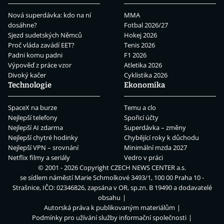
Nová superdávka: kdo na ní
MMA
dosáhne?
Fotbal 2026/27
Sjezd sudetských Němců
Hokej 2026
Proč vláda zavádí EET?
Tenis 2026
Padni komu padni
F1 2026
Výpověď z práce vzor
Atletika 2026
Divoký kačer
Cyklistika 2026
Technologie
Ekonomika
SpaceX na burze
Temu a clo
Nejlepší telefony
Spořicí účty
Nejlepší AI zdarma
Superdávka – změny
Nejlepší chytré hodinky
Chybějící roky k důchodu
Nejlepší VPN – srovnání
Minimální mzda 2027
Netflix filmy a seriály
Vedro v práci
© 2001 - 2026 Copyright
CZECH NEWS CENTER a.s.
se sídlem náměstí Marie Schmolkové 3493/1, 100 00 Praha 10 -
Strašnice, IČO: 02346826, zapsána v OR, sp.zn. B 19490 a dodavatelé
obsahu
Autorská práva k publikovaným materiálům
Podmínky pro užívání služby informační společnosti