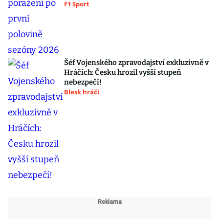
F1 Sport
Šéf Vojenského zpravodajství exkluzivně v
Hráčích: Česku hrozil vyšší stupeň
nebezpečí!
Blesk hráči