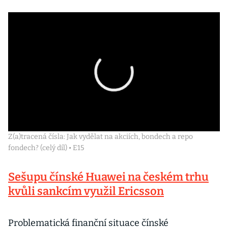
Z(a)tracená čísla: Jak vydělat na akciích, bondech a repo
fondech? (celý díl) • E15
Sešupu čínské Huawei na českém trhu
kvůli sankcím využil Ericsson
Problematická finanční situace čínské