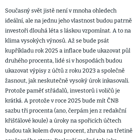
Současný svět jistě není v mnoha ohledech
ideální, ale na jednu jeho vlastnost budou patrně
investoři dlouhá léta s láskou vzpomínat. A to na
klima vysokých výnosů. Až se bude psát
kupříkladu rok 2025 a inflace bude ukazovat půl
druhého procenta, lidé si v hospodách budou
ukazovat výpisy z účtů z roku 2023 a společně
žasnout, jak neskutečně vysoký úrok inkasovali.
Protože paměť střádalů, investorů i voličů je
krátká. A protože v roce 2025 bude mít ČNB
sazbu tři procenta (ano, čerpám jen z redakční
křišťálové koule) a úroky na spořicích účtech
budou tak kolem dvou procent, zhruba na třetině