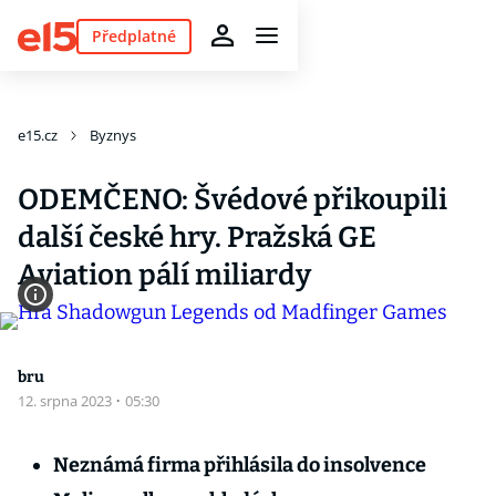
Předplatné
e15.cz
Byznys
ODEMČENO: Švédové přikoupili
další české hry. Pražská GE
Aviation pálí miliardy
bru
12. srpna 2023
·
05:30
Neznámá firma přihlásila do insolvence