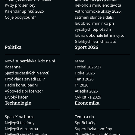
Kvízy pro seniory
někoho z minulého života
Kalendář úplňků 2026
Astronomické úkazy 2026:
Co je bodycount?
zatmění slunce a další
Jak obléci miminko při
vysokých teplotách?
Jak na dokonalé letní mojito
6 lehkých letních salátů
Politika
Sport 2026
Nová superdávka: kdo na ní
MMA
dosáhne?
Fotbal 2026/27
Sjezd sudetských Němců
Hokej 2026
Proč vláda zavádí EET?
Tenis 2026
Padni komu padni
F1 2026
Výpověď z práce vzor
Atletika 2026
Divoký kačer
Cyklistika 2026
Technologie
Ekonomika
SpaceX na burze
Temu a clo
Nejlepší telefony
Spořicí účty
Nejlepší AI zdarma
Superdávka – změny
Nejlepší chytré hodinky
Chybějící roky k důchodu