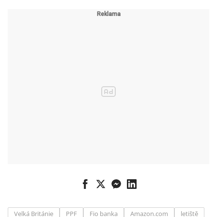
pilu a
prominenti
ustupují do
pozadí
Velká Británie
PPF
Fio banka
Amazon.com
letiště