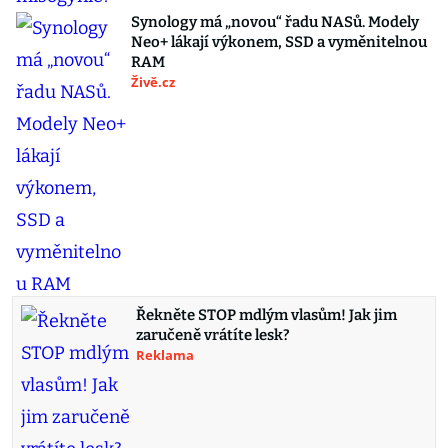
Synology má „novou“ řadu NASů. Modely
Neo+ lákají výkonem, SSD a vyměnitelnou
RAM
Živě.cz
Řekněte STOP mdlým vlasům! Jak jim
zaručeně vrátíte lesk?
Reklama