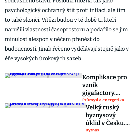
současného stavu. Poslouží možná tak jako
psychologický ochranný štít proti inflaci, ale tím
to také skončí. Vítězi budou v té době ti, kteří
narušili vlastnosti časoprostoru a podařilo se jim
minulost alespoň v něčem přenést do
budoucnosti. Jinak řečeno vydělávají stejně jako v
éře vysokých úrokových sazeb.
Komplikace pro
vznik
gigafactory.
Potřebuje
Průmysl a energetika
Velký ruský
zelenou energii,
byznysový
ale Česko ji
úklid v Česku.
nemá
Policie tlačí na
Byznys