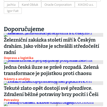
jachta
Karel Obluk
Oracle Corporation
XIXOIO a.s.
Igor Fait
Doporučujeme
Železniční zakázka století míří k Českým
drahám. Jako vítěze je schválili středočeští
radní
Doprava a logistika
Jedna česká iluze se právě rozpadá. Zelená
transformace je pojistkou proti chaosu
Názory a analýzy
Tekuté zlato opět dostojí své přezdívce.
Zdražení běžné potraviny brzy pocítí i Češi
Potraviny