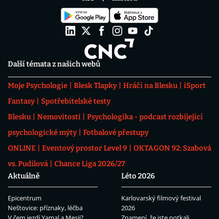
Další témata z našich webů
Moje Psychologie
Blesk Tlapky
Hráči na Blesku
iSport
Fantasy
Spotřebitelské testy
Blesku
Nemovitosti
Psychologika - podcast rozbíjející
psychologické mýty
Fotbalové přestupy
ONLINE
Eventový prostor Level 9
OKTAGON 92: Szabová
vs. Pudilová
Chance Liga 2026/27
Aktuálně
Léto 2026
Epicentrum
Karlovarský filmový festival
Neštovice: příznaky, léčba
2026
V čem jezdí Yamal a Mesii?
Znamení, že jste potkali