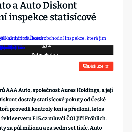
to a Auto Diskont
í inspekce statisícové
4
Fotogalerie
Diskuze (
0
)
rů AAA Auto, společnost Aures Holdings, a její
iskont dostaly statisícové pokuty od České
ři provedli kontroly loni a předloni, letos
řekl serveru E15.cz mluvčí ČOI Jiří Fröhlich.
y za půl milionu a za sedm set tisíc, Auto