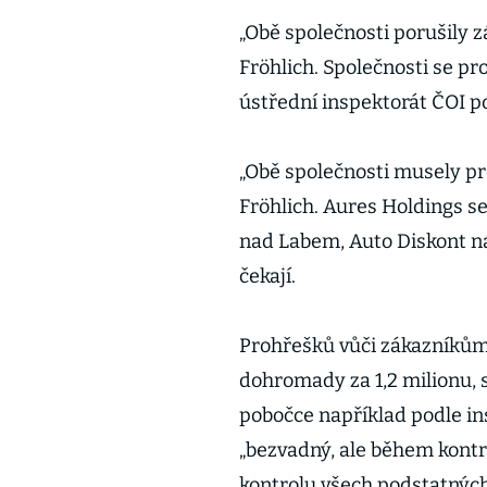
„Obě společnosti porušily z
Fröhlich. Společnosti se pr
ústřední inspektorát ČOI po
„Obě společnosti musely pro
Fröhlich. Aures Holdings se
nad Labem, Auto Diskont na
čekají.
Prohřešků vůči zákazníkům
dohromady za 1,2 milionu, 
pobočce například podle in
„bezvadný, ale během kontr
kontrolu všech podstatných