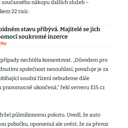
 současného nákupu dalších služeb –
kem 22 tisíc.
 bídném stavu přibývá. Majitelé se jich
 pomocí soukromé inzerce
užby
 případy nechtěla komentovat. „Důvodem pro
odnutími společnost nesouhlasí, považuje je za
bíhající soudní řízení nebudeme dále
 pravomocně ukončená,“ řekl serveru E15.cz
ržel půlmilionovou pokutu. Uvedl, že auto
ou pobočku, opomenul ale uvést, že za převoz