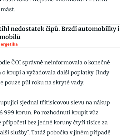
zmást.
tihl nedostatek čipů. Brzdí automobilky i
 mobilů
nergetika
odle ČOI správně neinformovala o konečné
o koupi a vyžadovala další poplatky. Jindy
ce pouze půl roku na skryté vady.
kupující sjednal třítisícovou slevu na nákup
6 999 korun. Po rozhodnutí koupit vůz
 připočetl bez jedné koruny čtyři tisíce za
další služby“. Tatáž pobočka v jiném případě