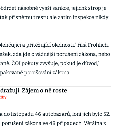
držet násobně vyšší sankce, jejichž strop je
 tak přísnému trestu ale zatím inspekce nikdy
hčující a přitěžující okolnosti,“ říká Fröhlich.
ešek, zda jde o vážnější porušení zákona, nebo
ně. ČOI pokuty zvyšuje, pokud je důvod,“
opakované porušování zákona.
zdražují. Zájem o ně roste
užby
a do listopadu 46 autobazarů, loni jich bylo 52.
a porušení zákona ve 48 případech. Většina z