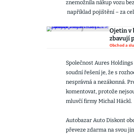
znemožnila nákup vozu bez
například pojištění – za cel
Ojetin v
zbavují
Obchod a sl
Společnost Aures Holdings
soudní řešení je, že s rozh
nesprávná a nezákonná. Pro
komentovat, protože nejsou
mluvčí firmy Michal Häckl.
Autobazar Auto Diskont obd
převeze zdarma na svou jin