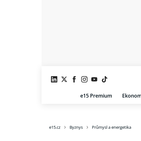
e15 Premium
Ekonom
e15.cz
Byznys
Průmysl a energetika