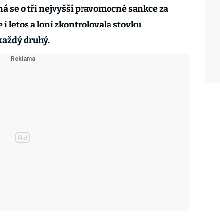
ná se o tři nejvyšší pravomocné sankce za
 i letos a loni zkontrolovala stovku
každý druhý.