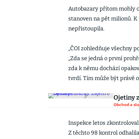
Autobazary přitom mohly ob
stanoven na pět milionů. K
nepřistoupila.
„ČOI zohledňuje všechny pole
„Zda se jedná o první prohř
zda k němu dochází opakova
tvrdí. Tím může být právě 
Ojetiny 
Obchod a sl
Inspekce letos zkontroloval
Z těchto 98 kontrol odhalil