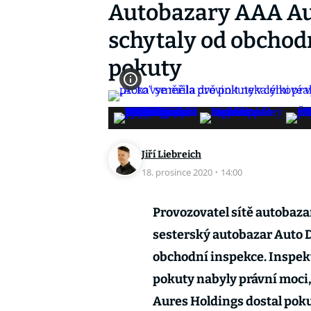
Autobazary AAA Au
schytaly od obchodn
pokuty
Jiří Liebreich
18. prosince 2020
·
14:00
Provozovatel sítě autobaza
sesterský autobazar Auto D
obchodní inspekce. Inspekto
pokuty nabyly právní moci, 
Aures Holdings dostal pokut