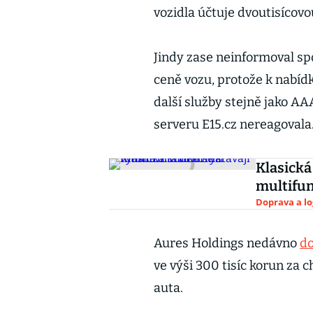
vozidla účtuje dvoutisícovo
Jindy zase neinformoval sp
ceně vozu, protože k nabíd
další služby stejně jako A
serveru E15.cz nereagovala
Klasická 
multifun
Doprava a lo
Aures Holdings nedávno
do
ve výši 300 tisíc korun za 
auta.