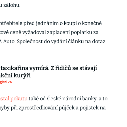
u zálohu.
otřebitele před jednáním o koupi o konečné
kové ceně vyžadoval zaplacení poplatku za
AA Auto. Společnost do vydání článku na dotaz
.
taxikařina vymírá. Z řidičů se stávají
kční kurýři
gistika
stal pokutu
také od České národní banky, a to
chyby při zprostředkování půjček a pojistek na