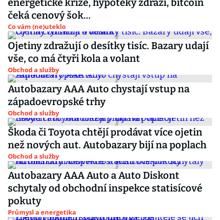
energetické krize, hypotéky zdraží, bitcoin
čeká cenový šok...
Co vám (ne)uteklo
Ojetiny zdražují o desítky tisíc. Bazary udají
vše, co má čtyři kola a volant
Obchod a služby
Autobazary AAA Auto chystají vstup na
západoevropské trhy
Obchod a služby
Škoda či Toyota chtějí prodávat více ojetin
než nových aut. Autobazary bijí na poplach
Obchod a služby
Autobazary AAA Auto a Auto Diskont
schytaly od obchodní inspekce statisícové
pokuty
Průmysl a energetika