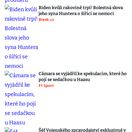
Biden kvůli rakovině trpí! Bolestná slova
jeho syna Huntera o šířící se nemoci
Blesk.cz
Câmara se vyjádřil ke spekulacím, které ho
pojí se sedačkou u Haasu
F1 Sport
Šéf Vojenského zpravodajství exkluzivně v