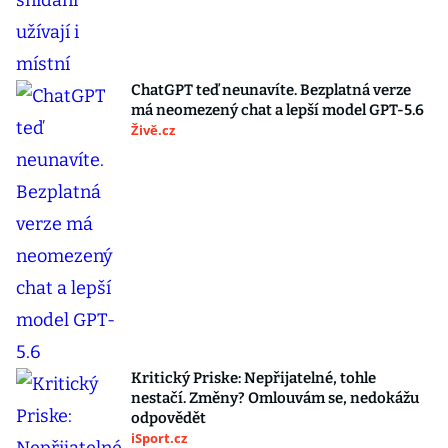
ChatGPT teď neunavíte. Bezplatná verze
má neomezený chat a lepší model GPT-5.6
Živě.cz
Kritický Priske: Nepřijatelné, tohle
nestačí. Změny? Omlouvám se, nedokážu
odpovědět
iSport.cz