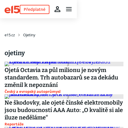
Předplatné
e15.cz
Ojetiny
ojetiny
Ojetá Octavia za půl milionu je novým
standardem. Trh autobazarů se za dekádu
změnil k nepoznání
Český a evropský autoprůmysl
Ne škodovky, ale ojeté čínské elektromobily
jsou budoucností AAA Auto: „O kvalitě si ale
iluze neděláme“
Reportáže