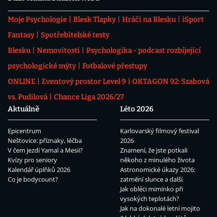
Moje Psychologie
Blesk Tlapky
Hráči na Blesku
iSport
Fantasy
Spotřebitelské testy
Blesku
Nemovitosti
Psychologika - podcast rozbíjející
psychologické mýty
Fotbalové přestupy
ONLINE
Eventový prostor Level 9
OKTAGON 92: Szabová
vs. Pudilová
Chance Liga 2026/27
Aktuálně
Léto 2026
Epicentrum
Karlovarský filmový festival
Neštovice: příznaky, léčba
2026
V čem jezdí Yamal a Mesii?
Znamení, že jste potkali
Kvízy pro seniory
někoho z minulého života
Kalendář úplňků 2026
Astronomické úkazy 2026:
Co je bodycount?
zatmění slunce a další
Jak obléci miminko při
vysokých teplotách?
Jak na dokonalé letní mojito