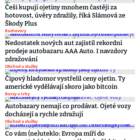
Češi kupují ojetiny mnohem častěji za
hotovost, úvěry zdražily, říká Slámová ze
Škody Plus
Rozhovory
Nedostatek nových aut zajistil rekordní
prodeje autobazaru AAA Auto. I navzdory
zdražování
Obchod a služby
Čipový hladomor vystřelil ceny ojetin. Ty
americké vydělávají skoro jako bitcoin
Burzy a trhy
Autobazary nemají co prodávat. Ojeté vozy
docházejí a rychle zdražují
Obchod a služby
Co vám (ne)uteklo: Evropa míří do