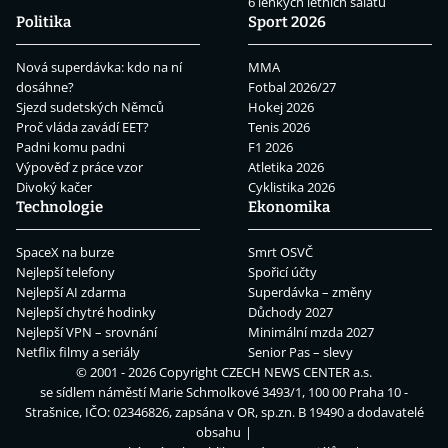
6 lehkých letních salátů
Politika
Sport 2026
Nová superdávka: kdo na ní
MMA
dosáhne?
Fotbal 2026/27
Sjezd sudetských Němců
Hokej 2026
Proč vláda zavádí EET?
Tenis 2026
Padni komu padni
F1 2026
Výpověď z práce vzor
Atletika 2026
Divoký kačer
Cyklistika 2026
Technologie
Ekonomika
SpaceX na burze
Smrt OSVČ
Nejlepší telefony
Spořicí účty
Nejlepší AI zdarma
Superdávka – změny
Nejlepší chytré hodinky
Důchody 2027
Nejlepší VPN – srovnání
Minimální mzda 2027
Netflix filmy a seriály
Senior Pas – slevy
© 2001 - 2026 Copyright
CZECH NEWS CENTER a.s.
se sídlem náměstí Marie Schmolkové 3493/1, 100 00 Praha 10 -
Strašnice, IČO: 02346826, zapsána v OR, sp.zn. B 19490 a dodavatelé
obsahu