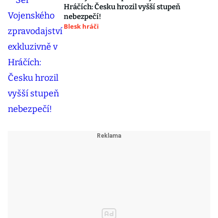
Hráčích: Česku hrozil vyšší stupeň
nebezpečí!
Blesk hráči