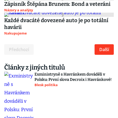
Zápisník Štěpána Brunera: Bond a veteráni
Názory a analýzy
Každé dvacáté dovezené auto je po totální
havárii
Nakupujeme
Předchozí
Další
Články z jiných titulů
Exministryně s Havránkem dováděli v
Polsku: První slova Decroix i Havránkové!
Blesk politika