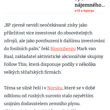
nájemného
měla
e15 a byznys
generovat
mezi 4 až 7
„BP zjevně nevidí neočekávané zisky jako
procenty
příležitost více investovat do obnovitelných
ročně, říká
zdrojů, ale jako povzbuzení k dalšímu investování
Martin
do fosilních paliv,“ řekl
Bloombergu
Mark van
Novák z
Broker
Baal, zakladatel aktivistické akcionářské skupiny
Consulting
Follow This, která disponuje podíly v několika
velkých těžařských firmách.
Téma se silně řeší i v
Norsku
, které se v době
odklonu od ruských surovin stalo největším
unijním dodavatelem zemního plynu.