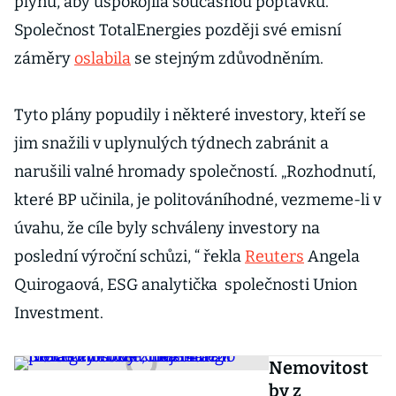
plynu, aby uspokojila současnou poptávku.
Společnost TotalEnergies později své emisní
záměry
oslabila
se stejným zdůvodněním.
Tyto plány popudily i některé investory, kteří se
jim snažili v uplynulých týdnech zabránit a
narušili valné hromady společností. „Rozhodnutí,
které BP učinila, je politováníhodné, vezmeme-li v
úvahu, že cíle byly schváleny investory na
poslední výroční schůzi, “ řekla
Reuters
Angela
Quirogaová, ESG analytička společnosti Union
Investment.
Nemovitost
by z