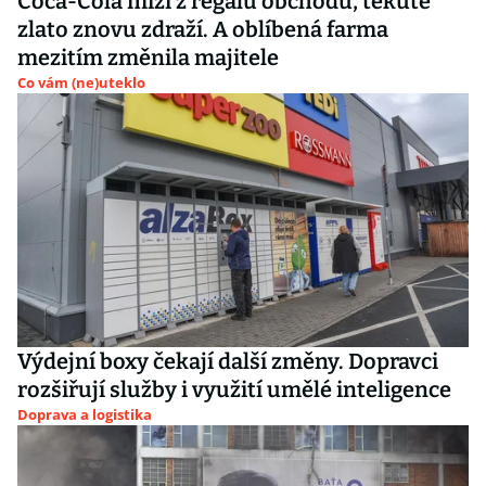
Coca-Cola mizí z regálů obchodů, tekuté
zlato znovu zdraží. A oblíbená farma
mezitím změnila majitele
Co vám (ne)uteklo
Výdejní boxy čekají další změny. Dopravci
rozšiřují služby i využití umělé inteligence
Doprava a logistika