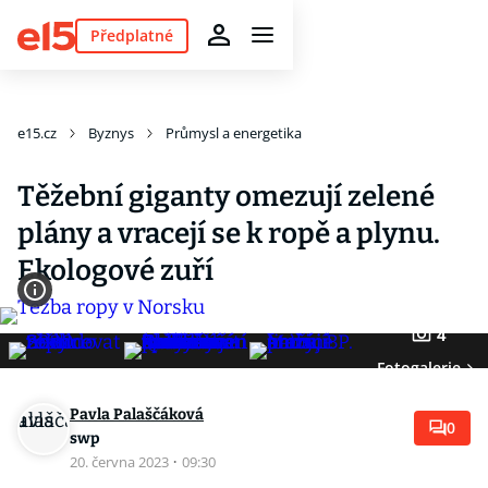
Předplatné
e15.cz
Byznys
Průmysl a energetika
Těžební giganty omezují zelené
plány a vracejí se k ropě a plynu.
Ekologové zuří
4
Fotogalerie
Pavla Palaščáková
0
swp
20. června 2023
·
09:30