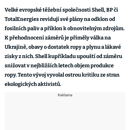
Velké evropské těžební společnosti Shell, BP či
TotalEnergies revidují své plány na odklon od
fosilních paliv a příklon k obnovitelným zdrojům.
K přehodnocení záměrů je přiměly válka na
Ukrajině, obavy o dostatek ropy a plynu a lákavé
zisky z nich. Shell kupříkladu upouští od záměru
snižovat v nejbližších letech objem produkce
ropy. Tento vývoj vyvolal ostrou kritiku ze stran
ekologických aktivistů.