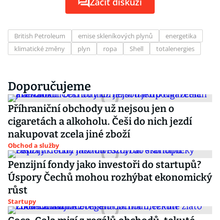
Začít diskuzi
British Petroleum
emise skleníkových plynů
energetika
klimatické změny
plyn
ropa
Shell
totalenergies
Doporučujeme
Příhraniční obchody už nejsou jen o
cigaretách a alkoholu. Češi do nich jezdí
nakupovat zcela jiné zboží
Obchod a služby
Penzijní fondy jako investoři do startupů?
Úspory Čechů mohou rozhýbat ekonomický
růst
Startupy