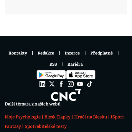
Kontakty
Redakce
Inzerce
Předplatné
RSS
Kariéra
Další témata z našich webů
Moje Psychologie
Blesk Tlapky
Hráči na Blesku
iSport
Fantasy
Spotřebitelské testy