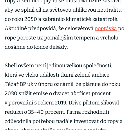
ropy a zemního plynu se musí okamžitě zastavit,
aby se splnil cíl na světovou uhlíkovou neutralitu
do roku 2050 a zabránilo klimatické katastrofě.
Aktuálně předpovídá, že celosvětová
poptávka
po
ropě poroste už pomalejším tempem a vrcholu
dosáhne do konce dekády.
Shell ovšem není jedinou velkou společností,
která ve vleku událostí tlumí zelené ambice.
Těžař BP už v únoru oznámil, že plánuje do roku
2030 snížit emise o dvacet až třicet procent
v porovnání s rokem 2019. Dříve přitom sliboval
redukci o 35–40 procent. Firma rozhodnutí
zdůvodnila potřebou nadále investovat do ropy a