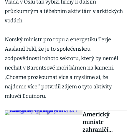
Vláda v Oslu tak vybízí firmy k dalším
průzkumným a těžebním aktivitám v arktických
vodách.
Norský ministr pro ropu a energetiku Terje
Aasland řekl, že je to společenskou
zodpovědností tohoto sektoru, který by neměl
nechat v Barentsově moři kámen na kameni.
„Chceme prozkoumat více a myslíme si, že
najdeme více,“ potvrdil zájem o tyto aktivity
mluvčí Equinoru.
Americký
ministr
zahraničí