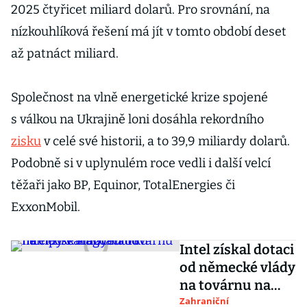
2025 čtyřicet miliard dolarů. Pro srovnání, na
nízkouhlíková řešení má jít v tomto období deset
až patnáct miliard.
Společnost na vlně energetické krize spojené
s válkou na Ukrajině loni dosáhla rekordního
zisku
v celé své historii, a to 39,9 miliardy dolarů.
Podobně si v uplynulém roce vedli i další velcí
těžaři jako BP, Equinor, TotalEnergies či
ExxonMobil.
Intel získal dotaci
od německé vlády
na továrnu na
čipy v
Zahraniční