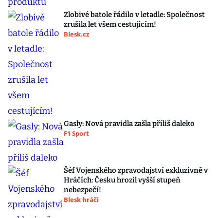
Zlobivé batole řádilo v letadle: Společnost
zrušila let všem cestujícím!
Blesk.cz
Gasly: Nová pravidla zašla příliš daleko
F1 Sport
Šéf Vojenského zpravodajství exkluzivně v
Hráčích: Česku hrozil vyšší stupeň
nebezpečí!
Blesk hráči