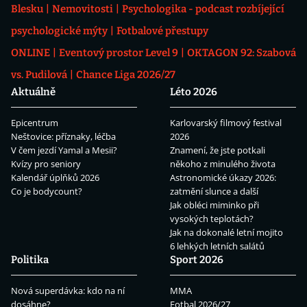
Blesku
Nemovitosti
Psychologika - podcast rozbíjející
psychologické mýty
Fotbalové přestupy
ONLINE
Eventový prostor Level 9
OKTAGON 92: Szabová
vs. Pudilová
Chance Liga 2026/27
Aktuálně
Léto 2026
Epicentrum
Karlovarský filmový festival
Neštovice: příznaky, léčba
2026
V čem jezdí Yamal a Mesii?
Znamení, že jste potkali
Kvízy pro seniory
někoho z minulého života
Kalendář úplňků 2026
Astronomické úkazy 2026:
Co je bodycount?
zatmění slunce a další
Jak obléci miminko při
vysokých teplotách?
Jak na dokonalé letní mojito
6 lehkých letních salátů
Politika
Sport 2026
Nová superdávka: kdo na ní
MMA
dosáhne?
Fotbal 2026/27