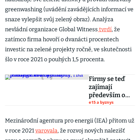
greenwashing (uvádění zavádějících informací ve
snaze vylepšit svůj zelený obraz). Analýza
nevládní organizace Global Witness
tvrdí
, že
zatímco firma hovoří o dvanácti procentech
investic na zelené projekty ročně, ve skutečnosti
šlo v roce 2021 o pouhých 1,5 procenta.
Firmy se teď
zajímají
především o
operativní
e15 a byznys
leasing a
elektromobily,
Mezinárodní agentura pro energii (IEA) přitom už
říká jednatel
v roce 2021
varovala
, že rozvoj nových nalezišť
VWFS