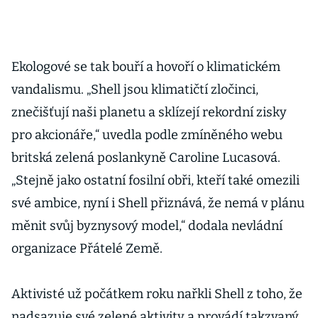
Ekologové se tak bouří a hovoří o klimatickém
vandalismu. „Shell jsou klimatičtí zločinci,
znečišťují naši planetu a sklízejí rekordní zisky
pro akcionáře,“ uvedla podle zmíněného webu
britská zelená poslankyně Caroline Lucasová.
„Stejně jako ostatní fosilní obři, kteří také omezili
své ambice, nyní i Shell přiznává, že nemá v plánu
měnit svůj byznysový model,“ dodala nevládní
organizace Přátelé Země.
Aktivisté už počátkem roku nařkli Shell z toho, že
nadsazuje své zelené aktivity a provádí takzvaný