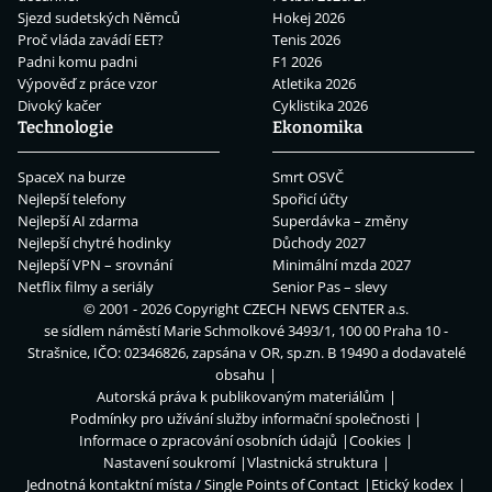
Sjezd sudetských Němců
Hokej 2026
Proč vláda zavádí EET?
Tenis 2026
Padni komu padni
F1 2026
Výpověď z práce vzor
Atletika 2026
Divoký kačer
Cyklistika 2026
Technologie
Ekonomika
SpaceX na burze
Smrt OSVČ
Nejlepší telefony
Spořicí účty
Nejlepší AI zdarma
Superdávka – změny
Nejlepší chytré hodinky
Důchody 2027
Nejlepší VPN – srovnání
Minimální mzda 2027
Netflix filmy a seriály
Senior Pas – slevy
© 2001 - 2026 Copyright
CZECH NEWS CENTER a.s.
se sídlem náměstí Marie Schmolkové 3493/1, 100 00 Praha 10 -
Strašnice, IČO: 02346826, zapsána v OR, sp.zn. B 19490 a dodavatelé
obsahu
Autorská práva k publikovaným materiálům
Podmínky pro užívání služby informační společnosti
Informace o zpracování osobních údajů
Cookies
Nastavení soukromí
Vlastnická struktura
Jednotná kontaktní místa / Single Points of Contact
Etický kodex