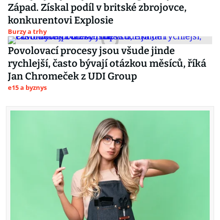
Západ. Získal podíl v britské zbrojovce,
konkurentovi Explosie
Burzy a trhy
Povolovací procesy jsou všude jinde
rychlejší, často bývají otázkou měsíců, říká
Jan Chromeček z UDI Group
e15 a byznys