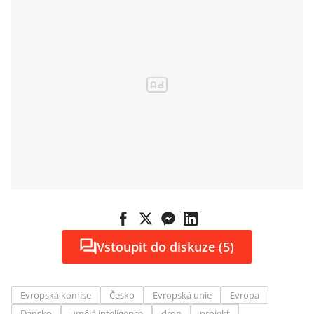
Vstoupit do diskuze (5)
Evropská komise
Česko
Evropská unie
Evropa
Dánsko
umělá inteligence
dron
projekt