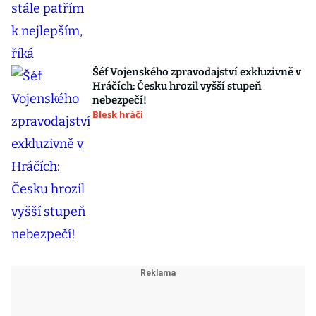
Šéf Vojenského zpravodajství exkluzivně v
Hráčích: Česku hrozil vyšší stupeň
nebezpečí!
Blesk hráči