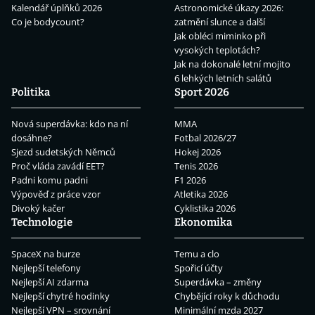
Kalendář úplňků 2026
Astronomické úkazy 2026:
Co je bodycount?
zatmění slunce a další
Jak obléci miminko při
vysokých teplotách?
Jak na dokonalé letní mojito
6 lehkých letních salátů
Politika
Sport 2026
Nová superdávka: kdo na ní
MMA
dosáhne?
Fotbal 2026/27
Sjezd sudetských Němců
Hokej 2026
Proč vláda zavádí EET?
Tenis 2026
Padni komu padni
F1 2026
Výpověď z práce vzor
Atletika 2026
Divoký kačer
Cyklistika 2026
Technologie
Ekonomika
SpaceX na burze
Temu a clo
Nejlepší telefony
Spořicí účty
Nejlepší AI zdarma
Superdávka – změny
Nejlepší chytré hodinky
Chybějící roky k důchodu
Nejlepší VPN – srovnání
Minimální mzda 2027