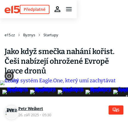
Předplatné
e15.cz
Byznys
Startupy
Jako když smečka nahání kořist.
Češi nabízejí ohrožené Evropě
lovce dronů
F
Petr Weikert
5
26. září 2025
·
05:30