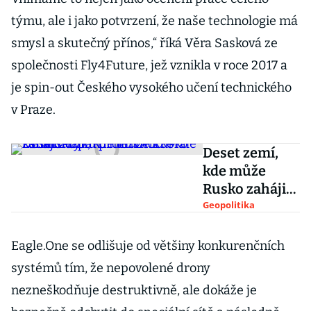
týmu, ale i jako potvrzení, že naše technologie má
smysl a skutečný přínos,“ říká Věra Sasková ze
společnosti Fly4Future, jež vznikla v roce 2017 a
je spin-out Českého vysokého učení technického
v Praze.
Deset zemí,
kde může
Rusko zahájit
válku proti
Geopolitika
NATO. Malé
Estonsko patří
Eagle.One se odlišuje od většiny konkurenčních
mezi horké
systémů tím, že nepovolené drony
kandidáty
nezneškodňuje destruktivně, ale dokáže je