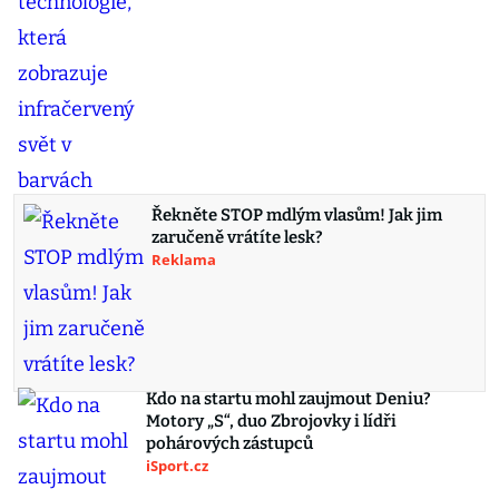
Řekněte STOP mdlým vlasům! Jak jim
zaručeně vrátíte lesk?
Reklama
Kdo na startu mohl zaujmout Deniu?
Motory „S“, duo Zbrojovky i lídři
pohárových zástupců
iSport.cz