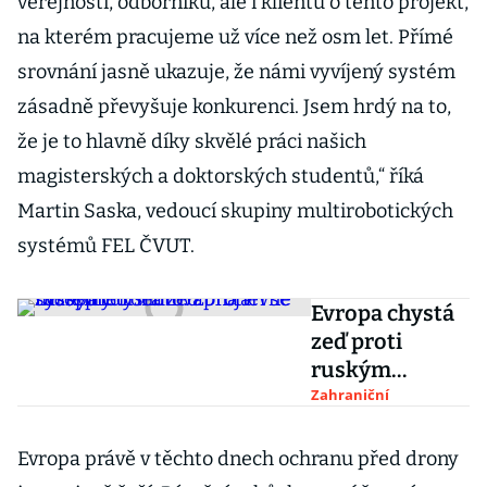
veřejnosti, odborníků, ale i klientů o tento projekt,
na kterém pracujeme už více než osm let. Přímé
srovnání jasně ukazuje, že námi vyvíjený systém
zásadně převyšuje konkurenci. Jsem hrdý na to,
že je to hlavně díky skvělé práci našich
magisterských a doktorských studentů,“ říká
Martin Saska, vedoucí skupiny multirobotických
systémů FEL ČVUT.
Evropa chystá
zeď proti
ruským
dronům.
Zahraniční
Zbrojaři se
musí
Evropa právě v těchto dnech ochranu před drony
přeorientovat