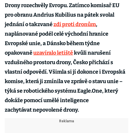
Drony rozechvěly Evropu. Zatímco komisař EU
pro obranu Andrius Kubilius na pátek svolal
jednání o takzvané
zdi proti dronům
,
naplánované podél celé východní hranice
Evropské unie, a Dánsko během týdne
opakovaně
uzavíralo letiště
kvůli narušení
vzdušného prostoru drony, Česko přichází s
vlastní odpovědí. Všimla si jí dokonce i Evropská
komise, která ji zmínila ve zprávě o stavu unie –
týká se robotického systému Eagle.One, který
dokáže pomocí umělé inteligence
zachytávat nepovolené drony.