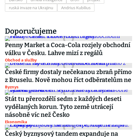
ruská invaze na Ukrajinu
Andrius Kubilius
Doporučujeme
Penny Market a Coca-Cola rozjely obchodní
válku v Česku. Lahve mizí z regálů
Obchod a služby
České firmy dostaly nečekanou zbraň přímo
z Bruselu. Nově mohou říct odběratelům ne
Byznys
Stát tu přerozdělí sedm z každých deseti
vydělaných korun. Tyto země utrácejí
násobně víc než Česko
Ekonomika
Český byznysový tandem expanduje na