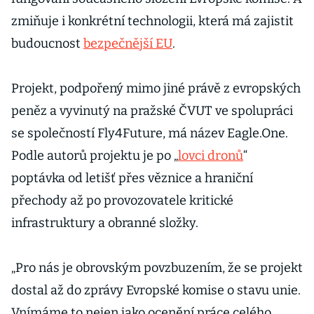
zmiňuje i konkrétní technologii, která má zajistit
budoucnost
bezpečnější EU
.
Projekt, podpořený mimo jiné právě z evropských
peněz a vyvinutý na pražské ČVUT ve spolupráci
se společností Fly4Future, má název Eagle.One.
Podle autorů projektu je po „
lovci dronů
“
poptávka od letišť přes věznice a hraniční
přechody až po provozovatele kritické
infrastruktury a obranné složky.
„Pro nás je obrovským povzbuzením, že se projekt
dostal až do zprávy Evropské komise o stavu unie.
Vnímáme to nejen jako ocenění práce celého