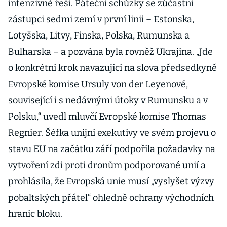
intenzivně řeší. Páteční schůzky se zúčastní
na levné
zástupci sedmi zemí v první linii – Estonska,
systémy
Lotyšska, Litvy, Finska, Polska, Rumunska a
Bulharska – a pozvána byla rovněž Ukrajina. „Jde
o konkrétní krok navazující na slova předsedkyně
Evropské komise Ursuly von der Leyenové,
související i s nedávnými útoky v Rumunsku a v
Polsku,“ uvedl mluvčí Evropské komise Thomas
Regnier. Šéfka unijní exekutivy ve svém projevu o
stavu EU na začátku září podpořila požadavky na
vytvoření zdi proti dronům podporované unií a
prohlásila, že Evropská unie musí „vyslyšet výzvy
pobaltských přátel“ ohledně ochrany východních
hranic bloku.