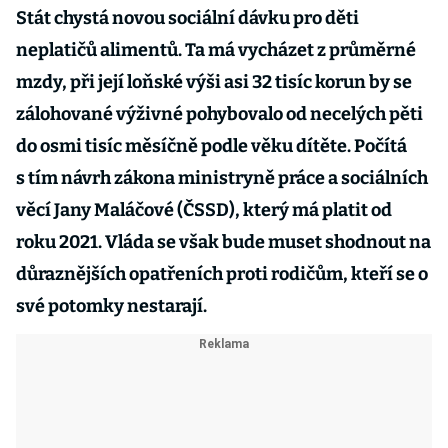
Stát chystá novou sociální dávku pro děti
neplatičů alimentů. Ta má vycházet z průměrné
mzdy, při její loňské výši asi 32 tisíc korun by se
zálohované výživné pohybovalo od necelých pěti
do osmi tisíc měsíčně podle věku dítěte. Počítá
s tím návrh zákona ministryně práce a sociálních
věcí Jany Maláčové (ČSSD), který má platit od
roku 2021. Vláda se však bude muset shodnout na
důraznějších opatřeních proti rodičům, kteří se o
své potomky nestarají.