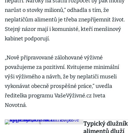
nepatří. Nároky na státní rozpočet by pak mohly
narůst o stovky milionů,“ odhadla s tím, že
neplatičům alimentů je třeba znepříjemnit život.
Stejný názor mají i komunisté, kteří menšinový
kabinet podporují.
„Nově připravované zálohované výživné
považujeme za pozitivní. Kvitujeme minimální
výši výživného a návrh, že by neplatiči museli
vykonávat obecně prospěšné práce,“ uvedla
ředitelka programu VašeVýživné.cz Iveta
Novotná.
Typický dlužník
alimentů dluží