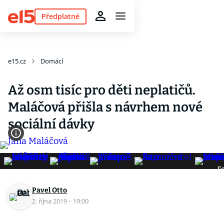
Předplatné
e15.cz
Domácí
Až osm tisíc pro děti neplatičů.
Maláčová přišla s návrhem nové
sociální dávky
F
Pavel Otto
2. října 2019
·
19:00