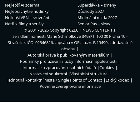
Nejlepší AI zdarma
Superdávka – změny
Nejlepší chytré hodinky
Důchody 2027
Nejlepší VPN – srovnání
Minimální mzda 2027
Netflix filmy a seriály
Senior Pas – slevy
© 2001 - 2026 Copyright
CZECH NEWS CENTER a.s.
se sídlem náměstí Marie Schmolkové 3493/1, 100 00 Praha 10 -
Strašnice, IČO: 02346826, zapsána v OR, sp.zn. B 19490 a dodavatelé
obsahu
Autorská práva k publikovaným materiálům
Podmínky pro užívání služby informační společnosti
Informace o zpracování osobních údajů
Cookies
Nastavení soukromí
Vlastnická struktura
Jednotná kontaktní místa / Single Points of Contact
Etický kodex
Povinně zveřejňované informace