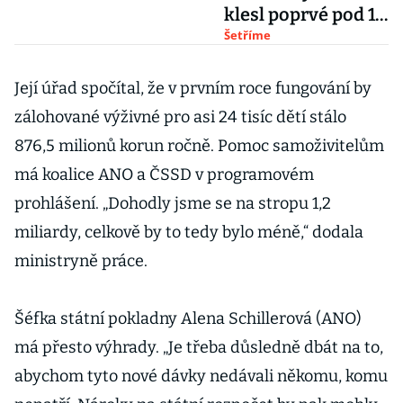
klesl poprvé pod 10
miliard
Šetříme
Její úřad spočítal, že v prvním roce fungování by
zálohované výživné pro asi 24 tisíc dětí stálo
876,5 milionů korun ročně. Pomoc samoživitelům
má koalice ANO a ČSSD v programovém
prohlášení. „Dohodly jsme se na stropu 1,2
miliardy, celkově by to tedy bylo méně,“ dodala
ministryně práce.
Šéfka státní pokladny Alena Schillerová (ANO)
má přesto výhrady. „Je třeba důsledně dbát na to,
abychom tyto nové dávky nedávali někomu, komu