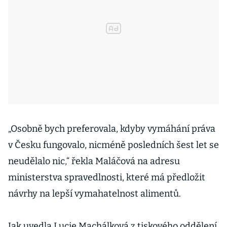
„Osobně bych preferovala, kdyby vymáhání práva
v Česku fungovalo, nicméně posledních šest let se
neudělalo nic,“ řekla Maláčová na adresu
ministerstva spravedlnosti, které má předložit
návrhy na lepší vymahatelnost alimentů.
Jak uvedla Lucie Machálková z tiskového oddělení