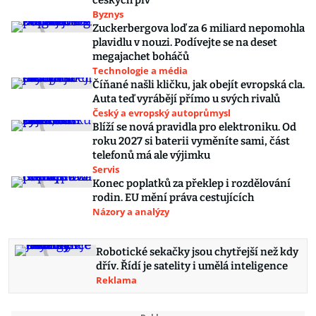
českých piv
Byznys
Zuckerbergova loď za 6 miliard nepomohla
plavidlu v nouzi. Podívejte se na deset
megajachet boháčů
Technologie a média
Číňané našli kličku, jak obejít evropská cla.
Auta teď vyrábějí přímo u svých rivalů
Český a evropský autoprůmysl
Blíží se nová pravidla pro elektroniku. Od
roku 2027 si baterii vyměníte sami, část
telefonů má ale výjimku
Servis
Konec poplatků za překlep i rozdělování
rodin. EU mění práva cestujících
Názory a analýzy
Robotické sekačky jsou chytřejší než kdy
dřív. Řídí je satelity i umělá inteligence
Reklama