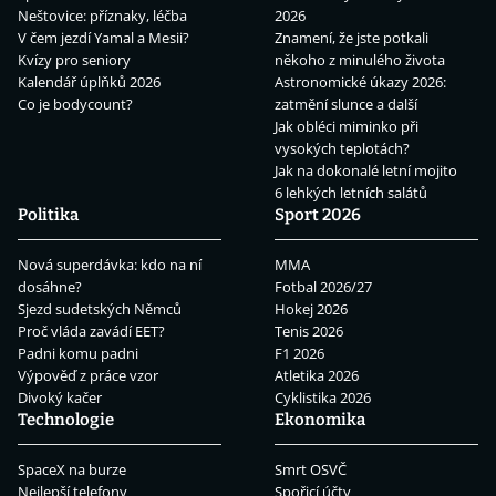
Neštovice: příznaky, léčba
2026
V čem jezdí Yamal a Mesii?
Znamení, že jste potkali
Kvízy pro seniory
někoho z minulého života
Kalendář úplňků 2026
Astronomické úkazy 2026:
Co je bodycount?
zatmění slunce a další
Jak obléci miminko při
vysokých teplotách?
Jak na dokonalé letní mojito
6 lehkých letních salátů
Politika
Sport 2026
Nová superdávka: kdo na ní
MMA
dosáhne?
Fotbal 2026/27
Sjezd sudetských Němců
Hokej 2026
Proč vláda zavádí EET?
Tenis 2026
Padni komu padni
F1 2026
Výpověď z práce vzor
Atletika 2026
Divoký kačer
Cyklistika 2026
Technologie
Ekonomika
SpaceX na burze
Smrt OSVČ
Nejlepší telefony
Spořicí účty