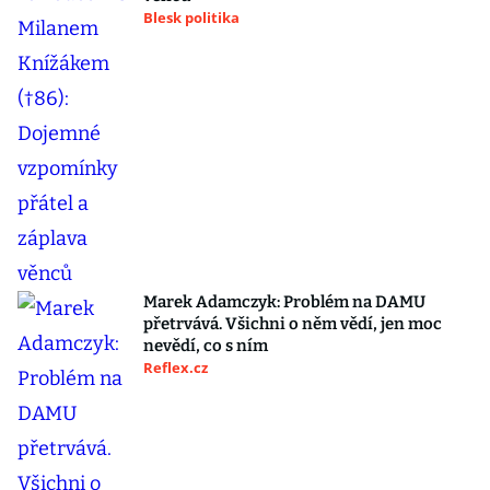
Blesk politika
Marek Adamczyk: Problém na DAMU
přetrvává. Všichni o něm vědí, jen moc
nevědí, co s ním
Reflex.cz