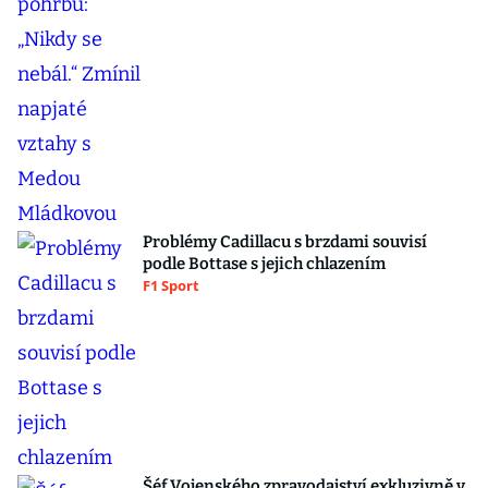
Problémy Cadillacu s brzdami souvisí
podle Bottase s jejich chlazením
F1 Sport
Šéf Vojenského zpravodajství exkluzivně v