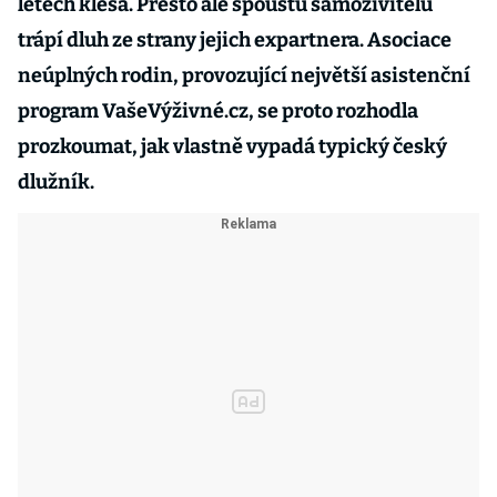
letech klesá. Přesto ale spoustu samoživitelů
trápí dluh ze strany jejich expartnera. Asociace
neúplných rodin, provozující největší asistenční
program VašeVýživné.cz, se proto rozhodla
prozkoumat, jak vlastně vypadá typický český
dlužník.