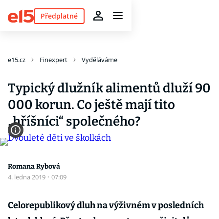
Předplatné
e15.cz
Finexpert
Vyděláváme
Typický dlužník alimentů dluží 90
000 korun. Co ještě mají tito
„hříšníci“ společného?
Romana Rybová
4. ledna 2019
·
07:09
Celorepublikový dluh na výživném v posledních