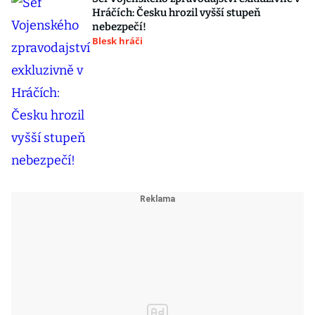
Hráčích: Česku hrozil vyšší stupeň
nebezpečí!
Blesk hráči