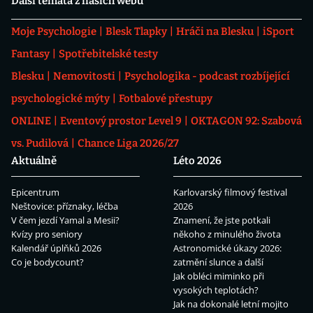
Další témata z našich webů
Moje Psychologie
Blesk Tlapky
Hráči na Blesku
iSport
Fantasy
Spotřebitelské testy
Blesku
Nemovitosti
Psychologika - podcast rozbíjející
psychologické mýty
Fotbalové přestupy
ONLINE
Eventový prostor Level 9
OKTAGON 92: Szabová
vs. Pudilová
Chance Liga 2026/27
Aktuálně
Léto 2026
Epicentrum
Karlovarský filmový festival
Neštovice: příznaky, léčba
2026
V čem jezdí Yamal a Mesii?
Znamení, že jste potkali
Kvízy pro seniory
někoho z minulého života
Kalendář úplňků 2026
Astronomické úkazy 2026:
Co je bodycount?
zatmění slunce a další
Jak obléci miminko při
vysokých teplotách?
Jak na dokonalé letní mojito