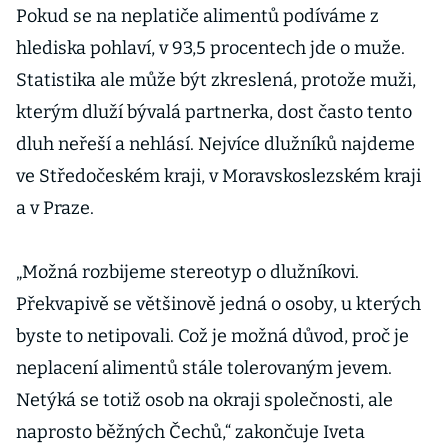
Pokud se na neplatiče alimentů podíváme z
hlediska pohlaví, v 93,5 procentech jde o muže.
Statistika ale může být zkreslená, protože muži,
kterým dluží bývalá partnerka, dost často tento
dluh neřeší a nehlásí. Nejvíce dlužníků najdeme
ve Středočeském kraji, v Moravskoslezském kraji
a v Praze.
„Možná rozbijeme stereotyp o dlužníkovi.
Překvapivě se většinově jedná o osoby, u kterých
byste to netipovali. Což je možná důvod, proč je
neplacení alimentů stále tolerovaným jevem.
Netýká se totiž osob na okraji společnosti, ale
naprosto běžných Čechů,“ zakončuje Iveta