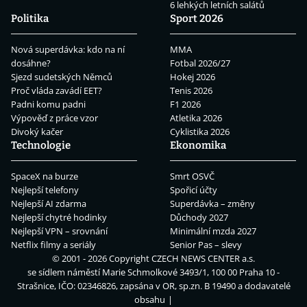
6 lehkých letních salátů
Politika
Sport 2026
Nová superdávka: kdo na ní
MMA
dosáhne?
Fotbal 2026/27
Sjezd sudetských Němců
Hokej 2026
Proč vláda zavádí EET?
Tenis 2026
Padni komu padni
F1 2026
Výpověď z práce vzor
Atletika 2026
Divoký kačer
Cyklistika 2026
Technologie
Ekonomika
SpaceX na burze
Smrt OSVČ
Nejlepší telefony
Spořicí účty
Nejlepší AI zdarma
Superdávka – změny
Nejlepší chytré hodinky
Důchody 2027
Nejlepší VPN – srovnání
Minimální mzda 2027
Netflix filmy a seriály
Senior Pas – slevy
© 2001 - 2026 Copyright
CZECH NEWS CENTER a.s.
se sídlem náměstí Marie Schmolkové 3493/1, 100 00 Praha 10 -
Strašnice, IČO: 02346826, zapsána v OR, sp.zn. B 19490 a dodavatelé
obsahu