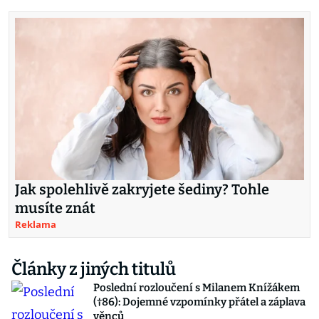
Jak spolehlivě zakryjete šediny? Tohle
musíte znát
Reklama
Články z jiných titulů
Poslední rozloučení s Milanem Knížákem
(†86): Dojemné vzpomínky přátel a záplava
věnců