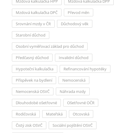
Mzdová kalkulačka HPP
Mzdová kalkulačka DPP
Mzdová kalkulačka DPČ
Převod měn
Srovnání mzdy v ČR
Důchodový věk
Starobní důchod
Osobní vyměřovací základ pro důchod
Předčasný důchod
Invalidní důchod
Hypoteční kalkulačka
Refinancování hypotéky
Příspěvek na bydlení
Nemocenská
Nemocenská OSVČ
Náhrada mzdy
Dlouhodobé ošetřovné
Ošetřovné OČR
Rodičovská
Mateřská
Otcovská
Čistý zisk OSVČ
Sociální pojištění OSVČ