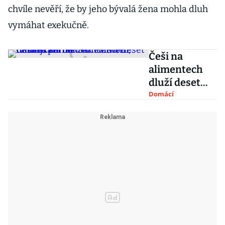
chvíle nevěří, že by jeho bývalá žena mohla dluh
vymáhat exekučně.
Češi na
alimentech
dluží deset
miliard
Domácí
korun.
Samoživitelé
nemají ani na
ovoce dětem,
tvrdí expertka