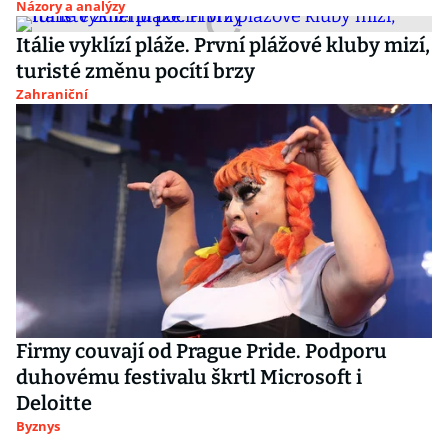
Názory a analýzy
Itálie vyklízí pláže. První plážové kluby mizí,
turisté změnu pocítí brzy
Zahraniční
Firmy couvají od Prague Pride. Podporu
duhovému festivalu škrtl Microsoft i
Deloitte
Byznys